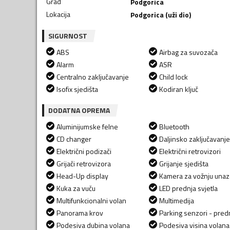
Grad
Podgorica
Lokacija
Podgorica (uži dio)
SIGURNOST
ABS
Airbag za suvozača
Alarm
ASR
Centralno zaključavanje
Child lock
Isofix sjedišta
Kodiran ključ
DODATNA OPREMA
Aluminijumske felne
Bluetooth
CD changer
Daljinsko zaključavanje
Električni podizači
Električni retrovizori
Grijači retrovizora
Grijanje sjedišta
Head-Up display
Kamera za vožnju una
Kuka za vuču
LED prednja svjetla
Multifunkcionalni volan
Multimedija
Panorama krov
Parking senzori - predn
Podesiva dubina volana
Podesiva visina volana