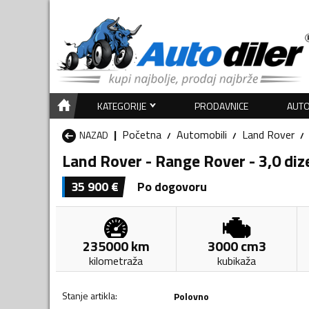
KATEGORIJE
PRODAVNICE
AUTO
Početna
Automobili
Land Rover
NAZAD
Land Rover - Range Rover - 3,0 diz
35 900
€
Po dogovoru
235000
km
3000
cm3
kilometraža
kubikaža
Stanje artikla
:
Polovno