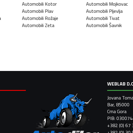
Automobili
Kotor
Automobili
Mojkovac
Automobili
Plav
Automobili
Pljevlja
a
Automobili
Rožaje
Automobili
Tivat
Automobili
Zeta
Automobili
Šavnik
WEBLAB D.O
Jovana Toma
Bar, 85000
Crna Gora
PIB: 03007
+382 (0) 67
+382 (0) 30