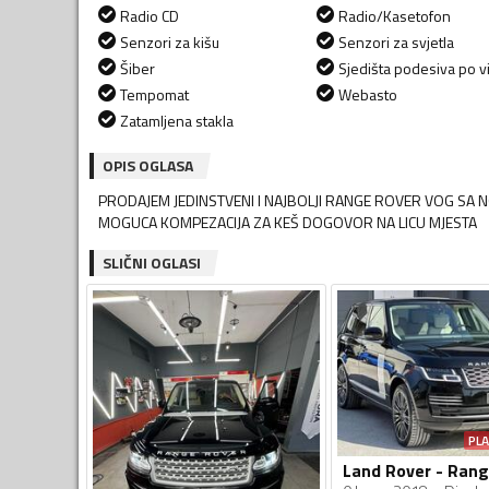
Radio CD
Radio/Kasetofon
Senzori za kišu
Senzori za svjetla
Šiber
Sjedišta podesiva po vi
Tempomat
Webasto
Zatamljena stakla
OPIS OGLASA
PRODAJEM JEDINSTVENI I NAJBOLJI RANGE ROVER VOG S
MOGUCA KOMPEZACIJA ZA KEŠ DOGOVOR NA LICU MJESTA
SLIČNI OGLASI
PL