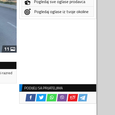
Pogledaj sve oglase prodavca
Pogledaj oglase iz tvoje okoline
11
ki razred
PODIJELI SA PRIJATELJIMA