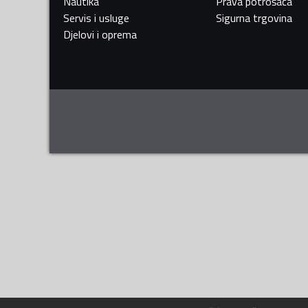
Nautika
Prava potrošača
Servis i usluge
Sigurna trgovina
Djelovi i oprema