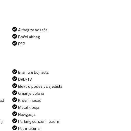
Airbag za vozača
Bočni airbag
ESP
Branici u boji auta
DVD/TV
Elektro podesiva sjedišta
Grijanje volana
zad
Krovni nosač
Metalik boja
Navigacija
ji
Parking senzori - zadnji
Putni računar