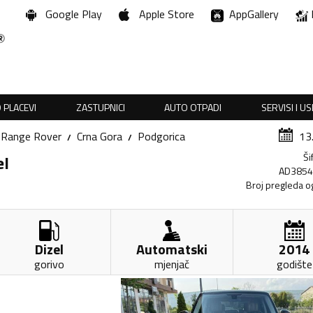
Google Play
Apple Store
AppGallery
 PLACEVI
ZASTUPNICI
AUTO OTPADI
SERVISI I U
Range Rover
Crna Gora
Podgorica
13
Ši
el
AD385
Broj pregleda o
Dizel
Automatski
2014
gorivo
mjenjač
godište