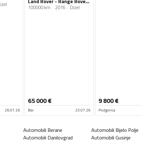
Land Rover - Range Rover - 4.4 TD RANGE ROVER VOGUE
izel
100000 km
2016
Dizel
65 000
€
9 800
€
26.07.26
Bar
23.07.26
Podgorica
Automobili
Berane
Automobili
Bijelo Polje
Automobili
Danilovgrad
Automobili
Gusinje