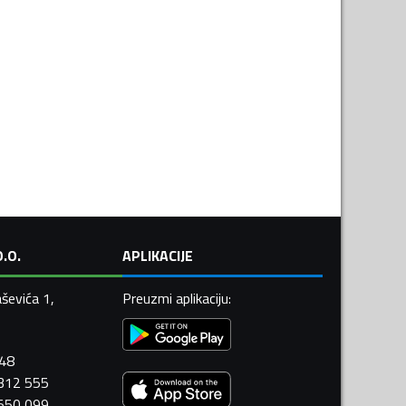
.O.
APLIKACIJE
ševića 1,
Preuzmi aplikaciju
:
448
 312 555
 550 099