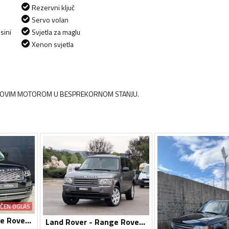
Rezervni ključ
Servo volan
sini
Svjetla za maglu
Xenon svjetla
A NOVIM MOTOROM U BESPREKORNOM STANJU.
AĆEN OGLAS
Land Rover - Range Rover - 3.0
Land Rover - Range Rover - VOGUE 3,6 TDV8 BI TURBO NA IME KUPCA FULL