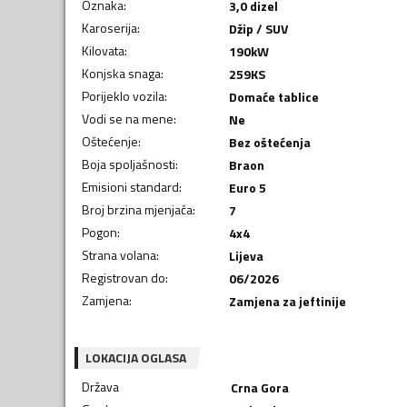
Oznaka
:
3,0 dizel
Karoserija
:
Džip / SUV
Kilovata
:
190
kW
Konjska snaga
:
259
KS
Porijeklo vozila
:
Domaće tablice
Vodi se na mene
:
Ne
Oštećenje
:
Bez oštećenja
Boja spoljašnosti
:
Braon
Emisioni standard
:
Euro 5
Broj brzina mjenjača
:
7
Pogon
:
4x4
Strana volana
:
Lijeva
Registrovan do
:
06/2026
Zamjena
:
Zamjena za jeftinije
LOKACIJA OGLASA
Država
Crna Gora