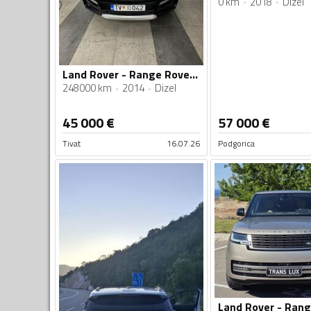
0 km
2018
Dizel
Land Rover - Range Rover - 4.4 Autobiografiy Startech ( Limited Editon )
248000 km
2014
Dizel
45 000
€
57 000
€
Tivat
16.07.26
Podgorica