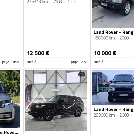
235313 km
2008
Dizel
188000 km
2008
12 500
€
10 000
€
prije 1 dan
Nikšić
prije 12 h
Nikšić
280000 km
2008
Land Rover - Range Rover - 3.0d