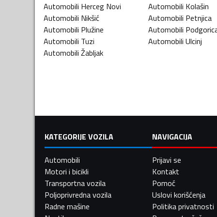
Automobili
Herceg Novi
Automobili
Kolašin
Automobili
Nikšić
Automobili
Petnjica
Automobili
Plužine
Automobili
Podgoric
Automobili
Tuzi
Automobili
Ulcinj
Automobili
Žabljak
KATEGORIJE VOZILA
NAVIGACIJA
Automobili
Prijavi se
Motori i bicikli
Kontakt
Transportna vozila
Pomoć
Poljoprivredna vozila
Uslovi korišćenja
Radne mašine
Politika privatnosti