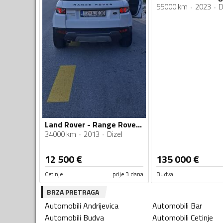
55000 km
2023
D
Land Rover - Range Rover - 2200
34000 km
2013
Dizel
12 500
€
135 000
€
Cetinje
prije 3 dana
Budva
BRZA PRETRAGA
Automobili
Andrijevica
Automobili
Bar
Automobili
Budva
Automobili
Cetinje