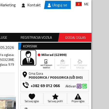
ME
Marketing
Kontakt
Uloguj se
SLUGE
REGISTRACIJA VOZILA
DODAJ OGLAS
KORISNIK
.05.2026
fra oglasa
:
Milorad
(
GZ899
)
450323ME
glasa
:
979
verifikovan
verifikovan
verifikovana
telefon
email
lokacija
Crna Gora
PODGORICA
/
PODGORICA (UŽI DIO)
+382 69 012 066
Aktivan
Sačuvaj oglas
Sačuvaj profil
Prijavi oglas