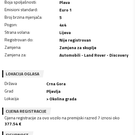
Boja spoljašnosti
:
Plava
Emisioni standard
:
Euro 1
Broj brzina mjenjača
:
5
Pogon
:
4x4
Strana volana
:
Lijeva
Registrovan do
:
Nije registrovan
Zamjena
:
Zamjena za skuplje
Zamjena za
:
Automobili - Land Rover - Discovery
LOKACIJA OGLASA
Država
Crna Gora
Grad
Pljevlja
Lokacija
> Okolina grada
CIJENA REGISTRACIJE
Cijena registracije za ovo vozilo na premijski razred 7 iznosi oko
377.54
€
SIGURNOST