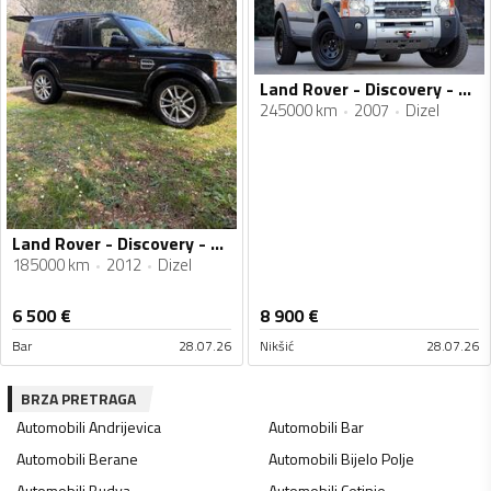
Land Rover - Discovery - 2.7 td
245000 km
2007
Dizel
Land Rover - Discovery - Sdv6 gs
185000 km
2012
Dizel
6 500
€
8 900
€
Bar
28.07.26
Nikšić
28.07.26
BRZA PRETRAGA
Automobili
Andrijevica
Automobili
Bar
Automobili
Berane
Automobili
Bijelo Polje
Automobili
Budva
Automobili
Cetinje