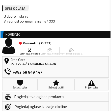
OPIS OGLASA
U dobrom stanju
Vrijednost opreme na njemu 4000
KORISNIK
Korisnik b
(
PV952
)
verifikovan telefon
verifikovan email
verifikovana lokacija
Crna Gora
PLJEVLJA
/
> OKOLINA GRADA
+382 68 849 147
Sačuvaj oglas
Sačuvaj profil
Prijavi oglas
Pogledaj sve oglase prodavca
Pogledaj oglase iz tvoje okoline