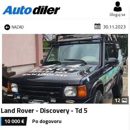
Uloguj se
30.11.2023
NAZAD
1 od 12
12
Land Rover - Discovery - Td 5
10 000
€
Po dogovoru