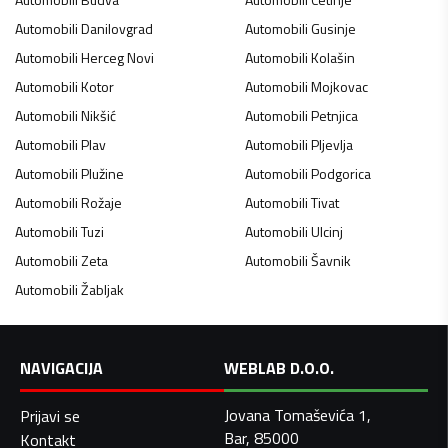
Automobili
Danilovgrad
Automobili
Gusinje
Automobili
Herceg Novi
Automobili
Kolašin
Automobili
Kotor
Automobili
Mojkovac
Automobili
Nikšić
Automobili
Petnjica
Automobili
Plav
Automobili
Pljevlja
Automobili
Plužine
Automobili
Podgorica
Automobili
Rožaje
Automobili
Tivat
Automobili
Tuzi
Automobili
Ulcinj
Automobili
Zeta
Automobili
Šavnik
Automobili
Žabljak
NAVIGACIJA
WEBLAB D.O.O.
Jovana Tomaševića 1,
Prijavi se
Bar, 85000
Kontakt