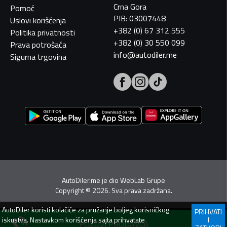
Crna Gora
Pomoć
PIB: 03007448
Uslovi korišćenja
+382 (0) 67 312 555
Politika privatnosti
+382 (0) 30 550 099
Prava potrošača
info@autodiler.me
Sigurna trgovina
AutoDiler.me je dio
WebLab Grupe
Copyright
©
2026. Sva prava zadržana.
AutoDiler
koristi kolačiće za pružanje boljeg korisničkog
PRIHVATI
iskustva. Nastavkom korišćenja sajta prihvatate
I
POZOVI PRODAVCA