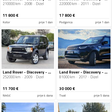
210000 km
2008
Dizel
220000 km
2011
Dizel
11 800
€
17 800
€
Kotor
prije 1 dan
Podgorica
prije 1 dan
Land Rover - Discovery - 2,7 DIZEL AUTOMATIK SERVISNA KNJIGA
Land Rover - Discovery - HSE TD V6 A8 SUV
252000 km
2009
Dizel
81000 km
2017
Dizel
11 700
€
30 000
€
Nikšić
prije 4 dana
Tivat
prije 5 dana