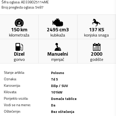
Šifra oglasa
:
AD338025114ME
Broj pregleda oglasa
:
5487
150
km
2495
cm3
137
KS
kilometraža
kubikaža
konjska snaga
Dizel
Manuelni
2000
gorivo
mjenjač
godište
Stanje artikla
:
Polovno
Oznaka
:
Td 5
Karoserija
:
Džip / SUV
Kilovata
:
101
kW
Porijeklo vozila
:
Domaće tablice
Vodi se na mene
:
Da
Oštećenje
:
Bez oštećenja