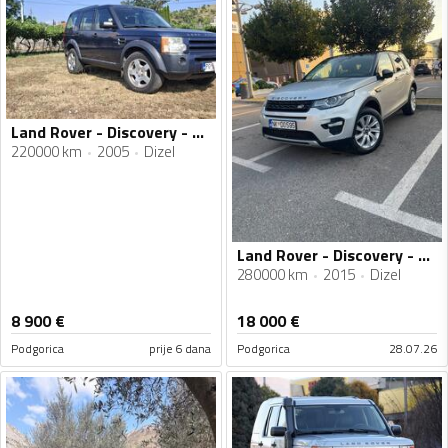
Land Rover - Discovery - 2.7 tdi
220000 km
2005
Dizel
Land Rover - Discovery - 2.2
280000 km
2015
Dizel
8 900
€
18 000
€
Podgorica
prije 6 dana
Podgorica
28.07.26