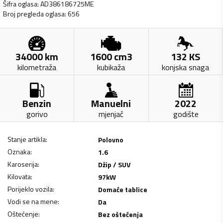
Šifra oglasa
:
AD386186725ME
Broj pregleda oglasa
:
656
34000
km
1600
cm3
132
KS
kilometraža
kubikaža
konjska snaga
Benzin
Manuelni
2022
gorivo
mjenjač
godište
Stanje artikla
:
Polovno
Oznaka
:
1.6
Karoserija
:
Džip / SUV
Kilovata
:
97
kW
Porijeklo vozila
:
Domaće tablice
Vodi se na mene
:
Da
Oštećenje
:
Bez oštećenja