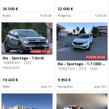
26 500
€
22 600
€
Budva
15.03.26
Podgorica
12.03.26
PLAĆEN OGLAS
PLAĆEN OGLAS
Kia - Sportage - 1.6crdi
149000 km
2023
Kia - Sportage - 1.7 CRDI 2WD
Hibrid dizel
160622 km
2012
Dizel
19 450
€
9 950
€
Nikšić
prije 7 h
Herceg Novi
prije 16 h