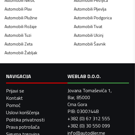
Automobili
Nikšić
Automobili
Petnjica
Automobili
Plav
Automobili
Pljevlja
Automobili
Plužine
Automobili
Podgorica
Automobili
Rožaje
Automobili
Tivat
Automobili
Tuzi
Automobili
Ulcinj
Automobili
Zeta
Automobili
Šavnik
Automobili
Žabljak
NAVIGACIJA
WEBLAB D.O.O.
Jovana Tomaševića 1,
Prijavi se
Bar, 85000
Kontakt
Crna Gora
Pomoć
PIB: 03007448
Uslovi korišćenja
+382 (0) 67 312 555
Politika privatnosti
+382 (0) 30 550 099
Prava potrošača
info@autodiler.me
Sigurna trgovina