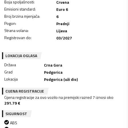
Boja spoljašnosti
:
Crvena
Emisioni standard
:
Euro 6
Broj brzina mjenjača
:
6
Pogon
:
Prednji
Strana volana
:
Lijeva
Registrovan do
:
03/2027
LOKACIJA OGLASA
Država
Crna Gora
Grad
Podgorica
Lokacija
Podgorica (uži dio)
CIJENA REGISTRACIJE
Cijena registracije za ovo vozilo na premijski razred 7 iznosi oko
291.79
€
SIGURNOST
ABS