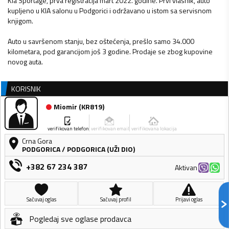
Kia Sportage, prva registracija mart 2022. godine. Prvi vlasnik, auto
kupljeno u KIA salonu u Podgorici i održavano u istom sa servisnom
knjigom.
Auto u savršenom stanju, bez oštećenja, prešlo samo 34.000
kilometara, pod garancijom još 3 godine. Prodaje se zbog kupovine
novog auta.
KORISNIK
Miomir
(
KR819
)
verifikovan telefon
verifikovan email
verifikovana lokacija
Crna Gora
PODGORICA
/
PODGORICA (UŽI DIO)
+382 67 234 387
Aktivan
Sačuvaj oglas
Sačuvaj profil
Prijavi oglas
Pogledaj sve oglase prodavca