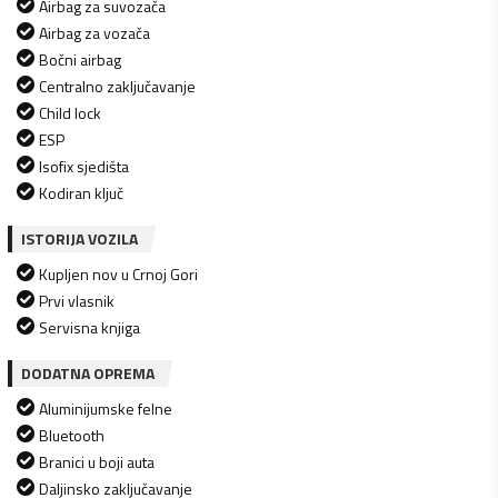
Airbag za suvozača
Airbag za vozača
Bočni airbag
Centralno zaključavanje
Child lock
ESP
Isofix sjedišta
Kodiran ključ
ISTORIJA VOZILA
Kupljen nov u Crnoj Gori
Prvi vlasnik
Servisna knjiga
DODATNA OPREMA
Aluminijumske felne
Bluetooth
Branici u boji auta
Daljinsko zaključavanje