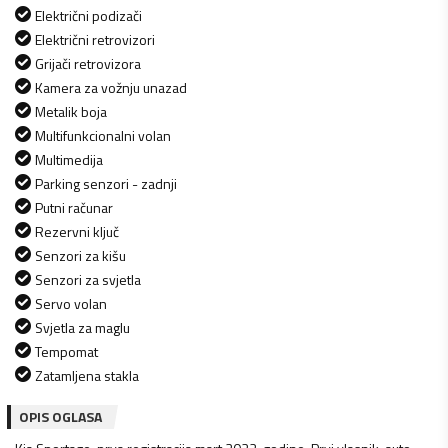
Električni podizači
Električni retrovizori
Grijači retrovizora
Kamera za vožnju unazad
Metalik boja
Multifunkcionalni volan
Multimedija
Parking senzori - zadnji
Putni računar
Rezervni ključ
Senzori za kišu
Senzori za svjetla
Servo volan
Svjetla za maglu
Tempomat
Zatamljena stakla
OPIS OGLASA