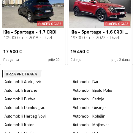
PLAĆEN OGLAS
PLAĆEN OGLAS
Kia - Sportage - 1.7 CRDI
Kia - Sportage - 1.6 CRDI - 136 KS
105000 km
2018
Dizel
193000 km
2022
Dizel
17 500
€
19 450
€
Podgorica
prije 20 h
Cetinje
prije 2 dana
BRZA PRETRAGA
Automobili
Andrijevica
Automobili
Bar
Automobili
Berane
Automobili
Bijelo Polje
Automobili
Budva
Automobili
Cetinje
Automobili
Danilovgrad
Automobili
Gusinje
Automobili
Herceg Novi
Automobili
Kolašin
Automobili
Kotor
Automobili
Mojkovac