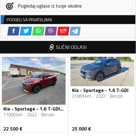
Pogledaj oglase iz tvoje okoline
PODIJELI SA PRIJATELJIMA
SLIČNI OGLASI
Kia - Sportage - 1.6 T-GDI
31069 km
2022
Benzin
Kia - Sportage - 1.6 T-GDI LX FRES
71000 km
2022
Benzin
22 500
€
25 000
€