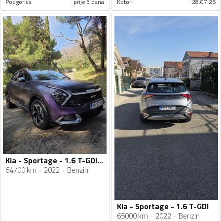
Podgorica
prije 5 dana
Kotor
28.07.26
Kia - Sportage - 1.6 T-GDI 7DCT EX Motion
64700 km
2022
Benzin
Kia - Sportage - 1.6 T-GDI
65000 km
2022
Benzin