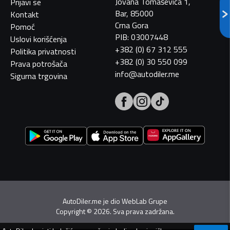
Jovana Tomaševića 1,
Prijavi se
Bar, 85000
Kontakt
Crna Gora
Pomoć
PIB: 03007448
Uslovi korišćenja
+382 (0) 67 312 555
Politika privatnosti
+382 (0) 30 550 099
Prava potrošača
info@autodiler.me
Sigurna trgovina
AutoDiler.me je dio
WebLab Grupe
Copyright
©
2026. Sva prava zadržana.