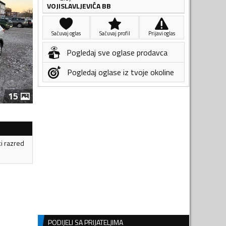
VOJISLAVLJEVIĆA BB
Sačuvaj oglas
Sačuvaj profil
Prijavi oglas
Pogledaj sve oglase prodavca
Pogledaj oglase iz tvoje okoline
15
ki razred
PODIJELI SA PRIJATELJIMA