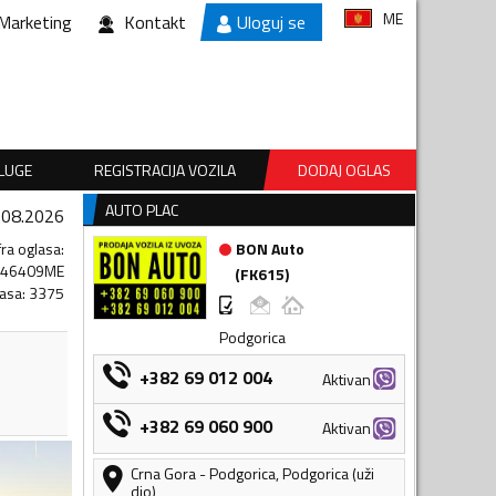
ME
Marketing
Kontakt
Uloguj se
SLUGE
REGISTRACIJA VOZILA
DODAJ OGLAS
AUTO PLAC
.08.2026
fra oglasa
:
BON Auto
446409ME
(
FK615
)
lasa
:
3375
Podgorica
+382 69 012 004
Aktivan
+382 69 060 900
Aktivan
Crna Gora
-
Podgorica
,
Podgorica (uži
dio)