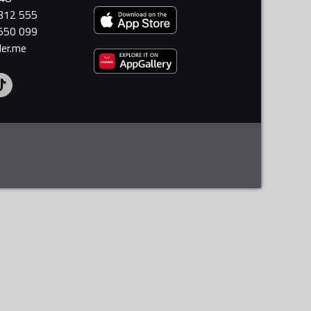
 312 555
 550 099
ler.me