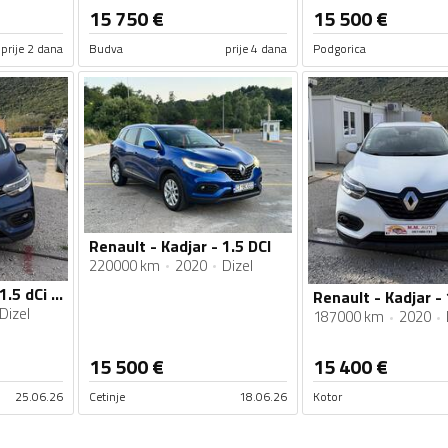
15 750
€
15 500
€
prije 2 dana
Budva
prije 4 dana
Podgorica
Renault - Kadjar - 1.5 DCI
220000 km
2020
Dizel
Renault - Kadjar - 1.5 dCi AUTOMATIK 12/2020g
Dizel
187000 km
2020
15 500
€
15 400
€
25.06.26
Cetinje
18.06.26
Kotor