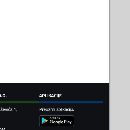
.O.
APLIKACIJE
ševića 1,
Preuzmi aplikaciju
:
448