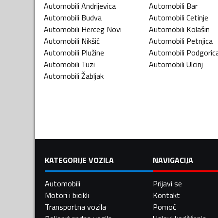
Automobili
Andrijevica
Automobili
Bar
Automobili
Budva
Automobili
Cetinje
Automobili
Herceg Novi
Automobili
Kolašin
Automobili
Nikšić
Automobili
Petnjica
Automobili
Plužine
Automobili
Podgoric
Automobili
Tuzi
Automobili
Ulcinj
Automobili
Žabljak
KATEGORIJE VOZILA
NAVIGACIJA
Automobili
Prijavi se
Motori i bicikli
Kontakt
Transportna vozila
Pomoć