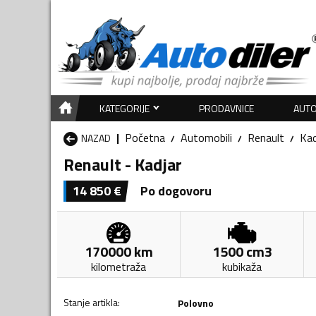
KATEGORIJE
PRODAVNICE
AUTO
Početna
Automobili
Renault
Kad
NAZAD
Renault - Kadjar
14 850
€
Po dogovoru
170000
km
1500
cm3
kilometraža
kubikaža
Stanje artikla
:
Polovno