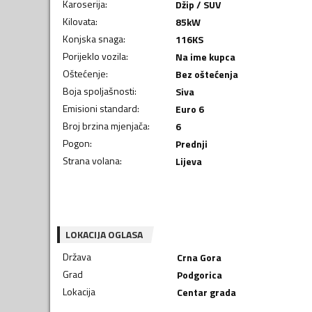
Karoserija
:
Džip / SUV
Kilovata
:
85
kW
Konjska snaga
:
116
KS
Porijeklo vozila
:
Na ime kupca
Oštećenje
:
Bez oštećenja
Boja spoljašnosti
:
Siva
Emisioni standard
:
Euro 6
Broj brzina mjenjača
:
6
Pogon
:
Prednji
Strana volana
:
Lijeva
LOKACIJA OGLASA
Država
Crna Gora
Grad
Podgorica
Lokacija
Centar grada