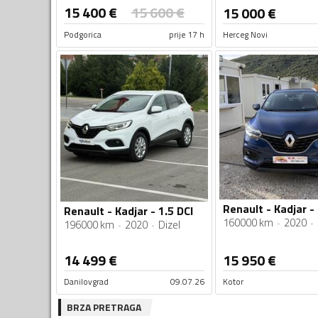
15 400
€
15 600
€
15 000
€
Podgorica
prije 17 h
Herceg Novi
Renault - Kadjar - 1.5 DCI
160000 km
2020
196000 km
2020
Dizel
14 499
€
15 950
€
Danilovgrad
09.07.26
Kotor
BRZA PRETRAGA