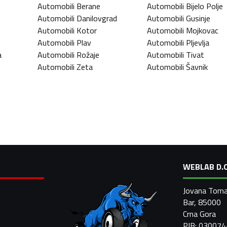
Automobili
Berane
Automobili
Bijelo Polje
Automobili
Danilovgrad
Automobili
Gusinje
Automobili
Kotor
Automobili
Mojkovac
Automobili
Plav
Automobili
Pljevlja
a
Automobili
Rožaje
Automobili
Tivat
Automobili
Zeta
Automobili
Šavnik
WEBLAB D.O
Jovana Toma
Bar, 85000
Crna Gora
PIB: 03007