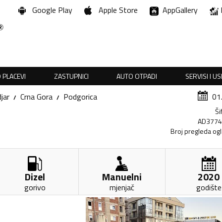
Google Play
Apple Store
AppGallery
 PLACEVI
ZASTUPNICI
AUTO OTPADI
SERVISI I U
jar
Crna Gora
Podgorica
01
Ši
AD377
Broj pregleda og
Dizel
Manuelni
2020
gorivo
mjenjač
godište