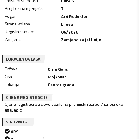
Emisioni standard
:
Euro 6
Broj brzina mjenjača
:
7
Pogon
:
4x4 Reduktor
Strana volana
:
Lijeva
Registrovan do
:
06/2026
Zamjena
:
Zamjena za jeftinije
LOKACIJA OGLASA
Država
Crna Gora
Grad
Mojkovac
Lokacija
Centar grada
CIJENA REGISTRACIJE
Cijena registracije za ovo vozilo na premijski razred 7 iznosi oko
353.90
€
SIGURNOST
ABS