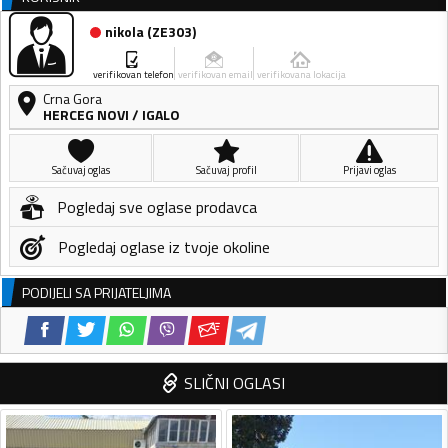
nikola
(
ZE303
)
verifikovan telefon
verifikovan email
verifikovana lokacija
Crna Gora
HERCEG NOVI
/
IGALO
Sačuvaj oglas
Sačuvaj profil
Prijavi oglas
Pogledaj sve oglase prodavca
Pogledaj oglase iz tvoje okoline
PODIJELI SA PRIJATELJIMA
SLIČNI OGLASI