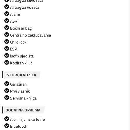
Airbag za suvozača
Airbag za vozača
Alarm
ASR
Bočni airbag
Centralno zaključavanje
Child lock
ESP
Isofix sjedišta
Kodiran ključ
ISTORIJA VOZILA
Garažiran
Prvi vlasnik
Servisna knjiga
DODATNA OPREMA
Aluminijumske felne
Bluetooth