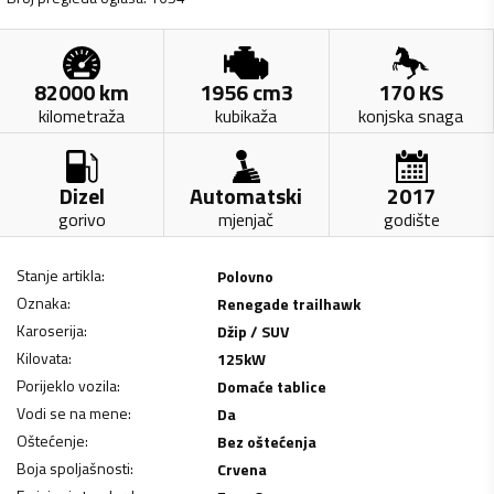
82000
km
1956
cm3
170
KS
kilometraža
kubikaža
konjska snaga
Dizel
Automatski
2017
gorivo
mjenjač
godište
Stanje artikla
:
Polovno
Oznaka
:
Renegade trailhawk
Karoserija
:
Džip / SUV
Kilovata
:
125
kW
Porijeklo vozila
:
Domaće tablice
Vodi se na mene
:
Da
Oštećenje
:
Bez oštećenja
Boja spoljašnosti
:
Crvena