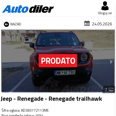
Uloguj se
24.05.2026
NAZAD
1 od 7
7
Jeep - Renegade - Renegade trailhawk
Šifra oglasa
:
AD383772113ME
Broj pregleda oglasa
:
1654