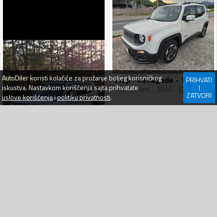
AutoDiler
koristi kolačiće za pružanje boljeg korisničkog
Jeep - Renegade - 1.6m-jet
PRIHVATI
iskustva. Nastavkom korišćenja sajta prihvatate
I
136700 km
2016
Dizel
ZATVORI
uslove korišćenja
i
politiku privatnosti
.