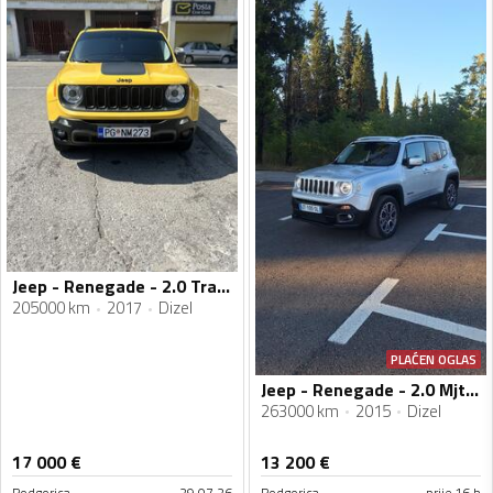
Jeep - Renegade - 2.0 Trailhawk
205000 km
2017
Dizel
PLAĆEN OGLAS
Jeep - Renegade - 2.0 Mjtd 4x4 Automatik
263000 km
2015
Dizel
17 000
€
13 200
€
Podgorica
29.07.26
Podgorica
prije 16 h