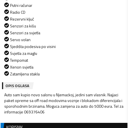
Putni računar
Radio CD
Rezervni ključ
Senzori za kišu
Senzori za svjetla
Servo volan
Sjedišta podesiva po visini
Svjetla za maglu
Tempomat
Xenon svjetla
Zatamljena stakla
OPIS OGLASA
Auto sam kupio novo salonu u Njemackoj, jedini sam vlasnik. Najjaci
paket opreme sa off road modovima voznje i blokadom diferencijala i
sporohodnim brzinama. Moguca zamjena za auto do 5000 eura. Tel za
informacije 069376406
KORISNIK