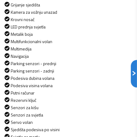
Grijanje sjedišta
Kamera za vožnju unazad
Krovni nosač
LED prednja svjetla
Metalik boja
Multifunkcionalni volan
Multimedija
Navigacija
Parking senzori - prednji
Parking senzori - zadnji
Podesiva dubina volana
Podesiva visina volana
Putni računar
Rezervni ključ
Senzori za kišu
Senzori za svjetla
Servo volan
Sjedišta podesiva po visini
Svjetla za maglu