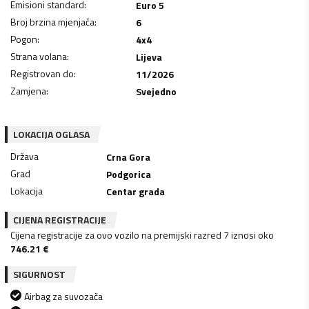
Emisioni standard
:
Euro 5
Broj brzina mjenjača
:
6
Pogon
:
4x4
Strana volana
:
Lijeva
Registrovan do
:
11/2026
Zamjena
:
Svejedno
LOKACIJA OGLASA
Država
Crna Gora
Grad
Podgorica
Lokacija
Centar grada
CIJENA REGISTRACIJE
Cijena registracije za ovo vozilo na premijski razred 7 iznosi oko
746.21
€
SIGURNOST
Airbag za suvozača