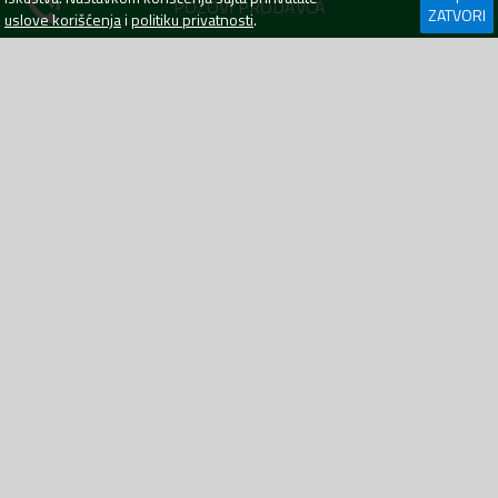
POZOVI PRODAVCA
ZATVORI
uslove korišćenja
i
politiku privatnosti
.
Jeep - Grand Cherokee - 3.0 crd
265000 km
2006
Dizel
Jeep - Grand Cherokee - 3.0 crd
271000 km
2007
Dizel
11 600
€
10 000
€
Podgorica
prije 5 dana
Mojkovac
30.07.26
BRZA PRETRAGA