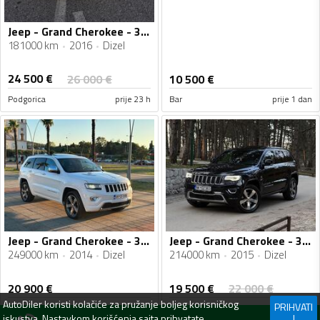
Jeep - Grand Cherokee - 3.0 CRD
181000 km
2016
Dizel
24 500
€
26 000
€
10 500
€
Podgorica
prije 23 h
Bar
prije 1 dan
Jeep - Grand Cherokee - 3.0 CRD 4X4
Jeep - Grand Cherokee - 3.0 CRD
249000 km
2014
Dizel
214000 km
2015
Dizel
19 500
€
20 900
€
22 000
€
AutoDiler
koristi kolačiće za pružanje boljeg korisničkog
PRIHVATI
Bar
prije 4 dana
Nikšić
prije 4 dana
iskustva. Nastavkom korišćenja sajta prihvatate
I