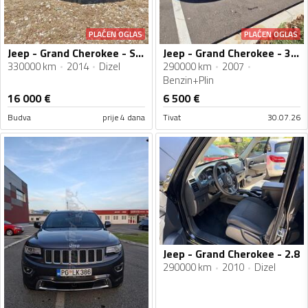
PLAĆEN OGLAS
PLAĆEN OGLAS
Jeep - Grand Cherokee - Summit
Jeep - Grand Cherokee - 3.7 V6
330000 km
2014
Dizel
290000 km
2007
Benzin+Plin
16 000
€
6 500
€
Budva
prije 4 dana
Tivat
30.07.26
Jeep - Grand Cherokee - 2.8
290000 km
2010
Dizel