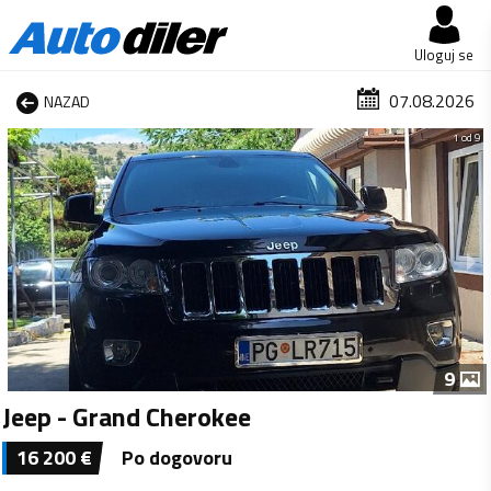
Uloguj se
07.08.2026
NAZAD
1 od 9
9
Jeep - Grand Cherokee
16 200
€
Po dogovoru