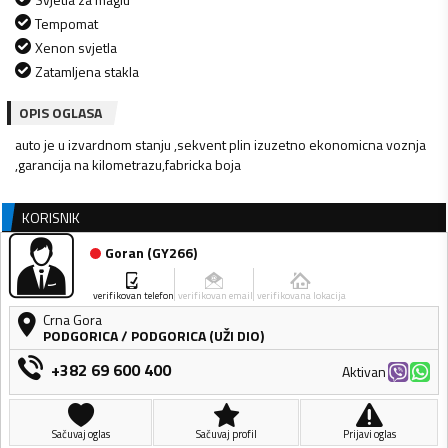
Tempomat
Xenon svjetla
Zatamljena stakla
OPIS OGLASA
auto je u izvardnom stanju ,sekvent plin izuzetno ekonomicna voznja
,garancija na kilometrazu,fabricka boja
KORISNIK
Goran
(
GY266
)
verifikovan telefon
verifikovan email
verifikovana lokacija
Crna Gora
PODGORICA
/
PODGORICA (UŽI DIO)
+382 69 600 400
Aktivan
Sačuvaj oglas
Sačuvaj profil
Prijavi oglas