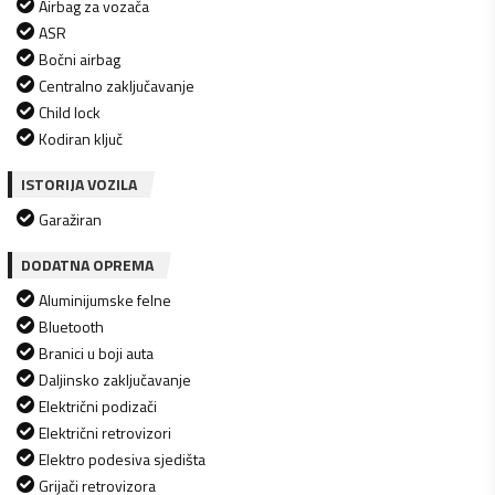
Airbag za vozača
ASR
Bočni airbag
Centralno zaključavanje
Child lock
Kodiran ključ
ISTORIJA VOZILA
Garažiran
DODATNA OPREMA
Aluminijumske felne
Bluetooth
Branici u boji auta
Daljinsko zaključavanje
Električni podizači
Električni retrovizori
Elektro podesiva sjedišta
Grijači retrovizora