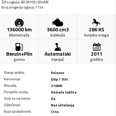
Šifra oglasa
:
AD387061854ME
Broj pregleda oglasa
:
1154
136000
km
3600
cm3
286
KS
kilometraža
kubikaža
konjska snaga
Benzin+Plin
Automatski
2011
gorivo
mjenjač
godište
Stanje artikla
:
Polovno
Karoserija
:
Džip / SUV
Kilovata
:
210
kW
Porijeklo vozila
:
Domaće tablice
Vodi se na mene
:
Da
Oštećenje
:
Bez oštećenja
Boja spoljašnosti
:
Crna