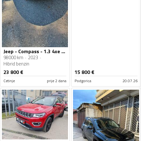
Jeep - Compass - 1.3 4xe hybrid phev
98000 km
2023
Hibrid benzin
23 800
€
15 800
€
Cetinje
prije 2 dana
Podgorica
20.07.26