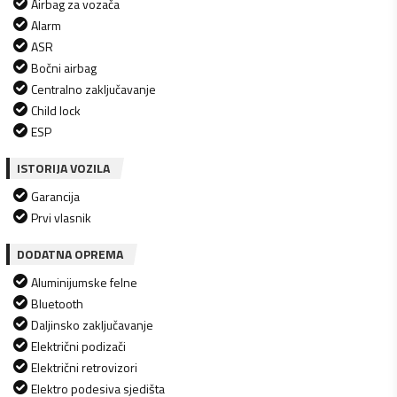
Airbag za vozača
Alarm
ASR
Bočni airbag
Centralno zaključavanje
Child lock
ESP
ISTORIJA VOZILA
Garancija
Prvi vlasnik
DODATNA OPREMA
Aluminijumske felne
Bluetooth
Daljinsko zaključavanje
Električni podizači
Električni retrovizori
Elektro podesiva sjedišta