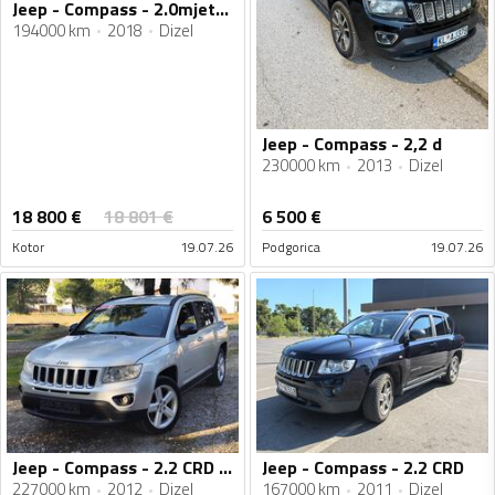
Jeep - Compass - 2.0mjet2 4x4 automatik 125kw
194000 km
2018
Dizel
Jeep - Compass - 2,2 d
230000 km
2013
Dizel
18 800
€
18 801
€
6 500
€
Kotor
19.07.26
Podgorica
19.07.26
Jeep - Compass - 2.2 CRD Limited
Jeep - Compass - 2.2 CRD
227000 km
2012
Dizel
167000 km
2011
Dizel