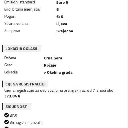
Emisioni standard
:
Euro 6
Broj brzina mjenjača
:
6
Pogon
:
6x6
Strana volana
:
Lijeva
Zamjena
:
Svejedno
LOKACIJA OGLASA
Država
Crna Gora
Grad
Rožaje
Lokacija
> Okolina grada
CIJENA REGISTRACIJE
Cijena registracije za ovo vozilo na premijski razred 7 iznosi oko
373.84
€
SIGURNOST
ABS
Airbag za suvozača