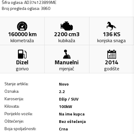
Šifra oglasa
:
AD374123899ME
Broj pregleda oglasa
:
3860
160000
km
2200
cm3
136
KS
kilometraža
kubikaža
konjska snaga
Dizel
Manuelni
2014
gorivo
mjenjač
godište
Stanje artikla
:
Novo
Oznaka
:
2.2
Karoserija
:
Džip / SUV
Kilovata
:
100
kW
Porijeklo vozila
:
Na ime kupca
Oštećenje
:
Bez oštećenja
Boja spoljašnosti
:
Crna