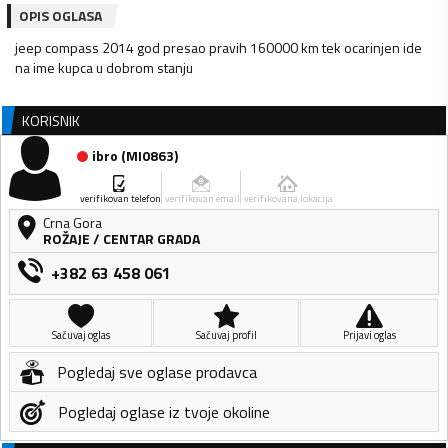
OPIS OGLASA
jeep compass 2014 god presao pravih 160000 km tek ocarinjen ide
na ime kupca u dobrom stanju
KORISNIK
ibro
(
MI0863
)
verifikovan telefon
verifikovan email
verifikovana lokacija
Crna Gora
ROŽAJE
/
CENTAR GRADA
+382 63 458 061
Sačuvaj oglas
Sačuvaj profil
Prijavi oglas
Pogledaj sve oglase prodavca
Pogledaj oglase iz tvoje okoline