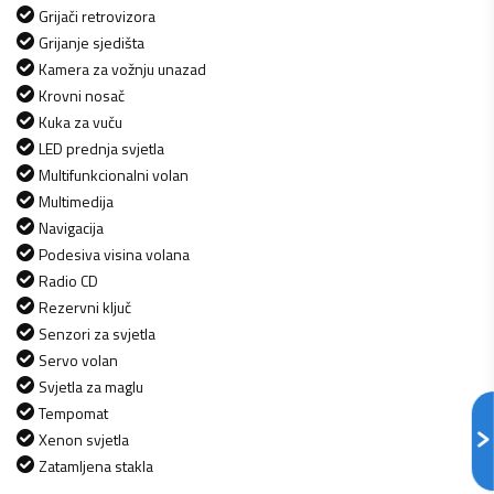
Grijači retrovizora
Grijanje sjedišta
Kamera za vožnju unazad
Krovni nosač
Kuka za vuču
LED prednja svjetla
Multifunkcionalni volan
Multimedija
Navigacija
Podesiva visina volana
Radio CD
Rezervni ključ
Senzori za svjetla
Servo volan
Svjetla za maglu
Tempomat
Xenon svjetla
Zatamljena stakla