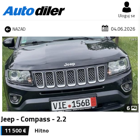
Uloguj se
04.06.2026
NAZAD
1 od 6
6
Jeep - Compass - 2.2
11 500
€
Hitno