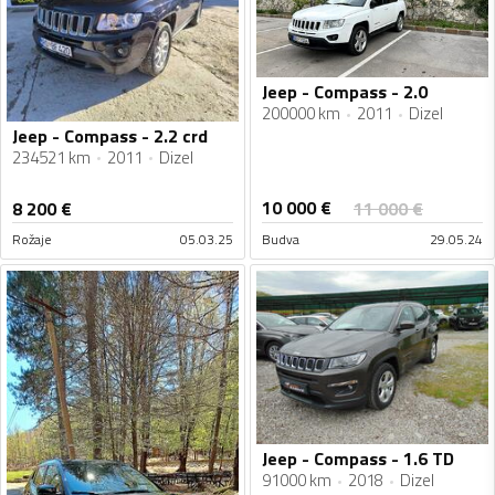
Jeep - Compass - 2.0
200000 km
2011
Dizel
Jeep - Compass - 2.2 crd
234521 km
2011
Dizel
10 000
€
8 200
€
11 000
€
Rožaje
05.03.25
Budva
29.05.24
Jeep - Compass - 1.6 TD
91000 km
2018
Dizel