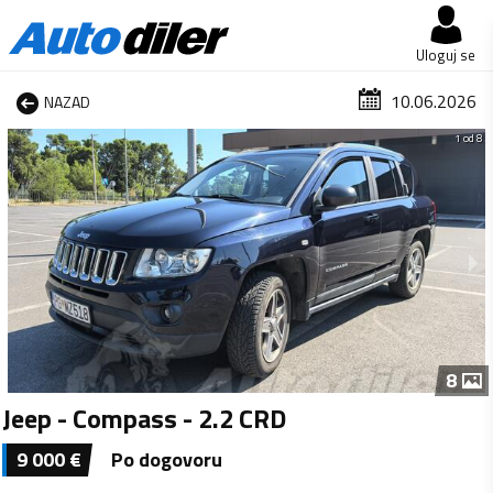
Uloguj se
10.06.2026
NAZAD
1 od 8
8
Jeep - Compass - 2.2 CRD
9 000
€
Po dogovoru