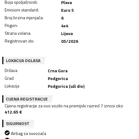
Boja spoljašnosti
:
Plava
Emisioni standard
:
Euro 5
Broj brzina mjenjača
:
6
Pogon
:
4x4
Strana volana
:
Lijeva
Registrovan do
:
05/2026
LOKACIJA OGLASA
Država
Crna Gora
Grad
Podgorica
Lokacija
Podgorica (uži dio)
CIJENA REGISTRACIJE
Cijena registracije za ovo vozilo na premijski razred 7 iznosi oko
412.65
€
SIGURNOST
Airbag za suvozača