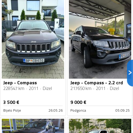
Jeep - Compass
Jeep - Compass - 2.2 crd
228547 km
2011
Dizel
217650 km
2011
Dizel
3 500
€
9 000
€
Bijelo Polje
26.05.26
Podgorica
05.09.25