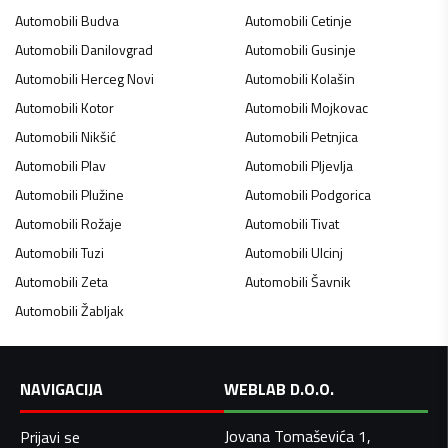
Automobili
Budva
Automobili
Cetinje
Automobili
Danilovgrad
Automobili
Gusinje
Automobili
Herceg Novi
Automobili
Kolašin
Automobili
Kotor
Automobili
Mojkovac
Automobili
Nikšić
Automobili
Petnjica
Automobili
Plav
Automobili
Pljevlja
Automobili
Plužine
Automobili
Podgorica
Automobili
Rožaje
Automobili
Tivat
Automobili
Tuzi
Automobili
Ulcinj
Automobili
Zeta
Automobili
Šavnik
Automobili
Žabljak
NAVIGACIJA
WEBLAB D.O.O.
Jovana Tomaševića 1,
Prijavi se