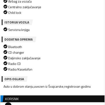
Airbag za vozača
Centralno zaključavanje
Child lock
ISTORIJA VOZILA
Servisna knjiga
DODATNA OPREMA
Bluetooth
CD changer
Daljinsko zaključavanje
Radio CD
Radio/Kasetofon
OPIS OGLASA
Auto u dobrom stanju,uvezen iz Švajcarske,registrovan godinu
KORISNIK