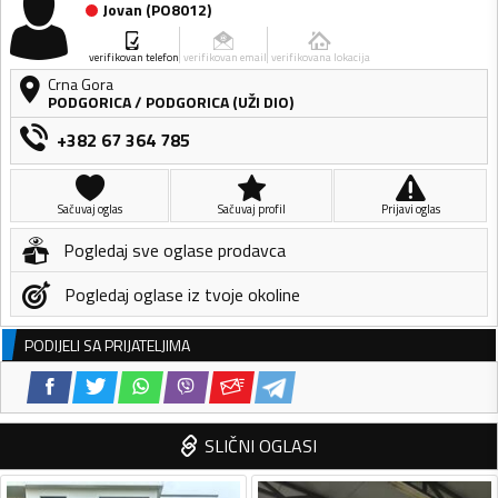
Jovan
(
PO8012
)
verifikovan telefon
verifikovan email
verifikovana lokacija
Crna Gora
PODGORICA
/
PODGORICA (UŽI DIO)
+382 67 364 785
Sačuvaj oglas
Sačuvaj profil
Prijavi oglas
Pogledaj sve oglase prodavca
Pogledaj oglase iz tvoje okoline
PODIJELI SA PRIJATELJIMA
SLIČNI OGLASI