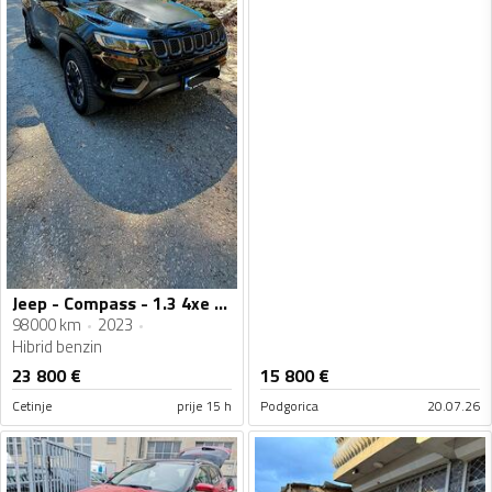
Jeep - Compass - 1.3 4xe hybrid phev
98000 km
2023
Hibrid benzin
23 800
€
15 800
€
Cetinje
prije 15 h
Podgorica
20.07.26