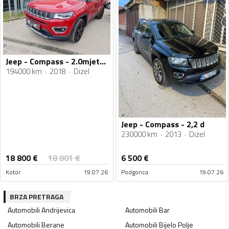
Jeep - Compass - 2.0mjet2 4x4 automatik 125kw
194000 km
2018
Dizel
Jeep - Compass - 2,2 d
230000 km
2013
Dizel
18 800
€
18 801
€
6 500
€
Kotor
19.07.26
Podgorica
19.07.26
BRZA PRETRAGA
Automobili
Andrijevica
Automobili
Bar
Automobili
Berane
Automobili
Bijelo Polje