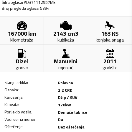
Šifra oglasa
:
AD371112557ME
Broj pregleda oglasa
:
5394
167000
km
2143
cm3
163
KS
kilometraža
kubikaža
konjska snaga
Dizel
Manuelni
2011
gorivo
mjenjač
godište
Stanje artikla
:
Polovno
Oznaka
:
2.2 CRD
Karoserija
:
Džip / SUV
Kilovata
:
120
kW
Porijeklo vozila
:
Domaće tablice
Vodi se na mene
:
Da
Oštećenje
:
Bez oštećenja