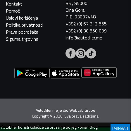
Bar, 85000
Kontakt
Crna Gora
Pomoć
PIB: 03007448
Uslovi korišćenja
+382 (0) 67 312 555
Politika privatnosti
+382 (0) 30 550 099
Prava potrošača
info@autodiler.me
Sigurna trgovina
AutoDiler.me je dio
WebLab Grupe
Copyright
©
2026. Sva prava zadržana.
AutoDiler
koristi kolačiće za pružanje boljeg korisničkog
PRIHVATI