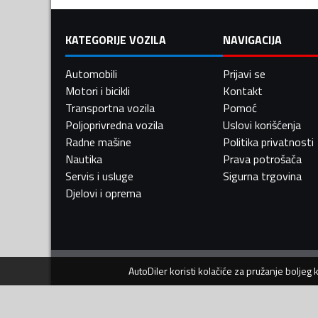
KATEGORIJE VOZILA
NAVIGACIJA
Automobili
Prijavi se
Motori i bicikli
Kontakt
Transportna vozila
Pomoć
Poljoprivredna vozila
Uslovi korišćenja
Radne mašine
Politika privatnosti
Nautika
Prava potrošača
Servis i usluge
Sigurna trgovina
Djelovi i oprema
AutoDiler
koristi kolačiće za pružanje boljeg