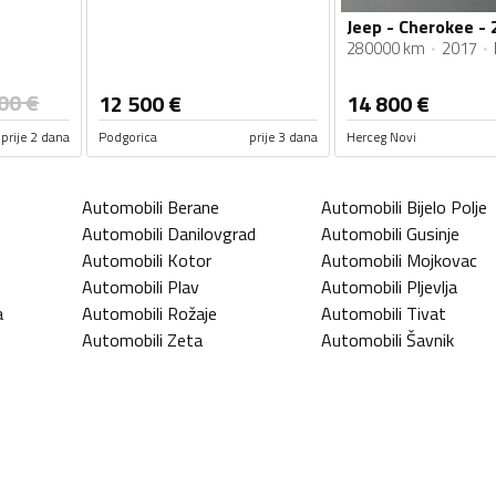
Jeep - Cherokee - 
280000 km
2017
00
€
12 500
€
14 800
€
prije 2 dana
Podgorica
prije 3 dana
Herceg Novi
Automobili
Berane
Automobili
Bijelo Polje
Automobili
Danilovgrad
Automobili
Gusinje
Automobili
Kotor
Automobili
Mojkovac
Automobili
Plav
Automobili
Pljevlja
a
Automobili
Rožaje
Automobili
Tivat
Automobili
Zeta
Automobili
Šavnik