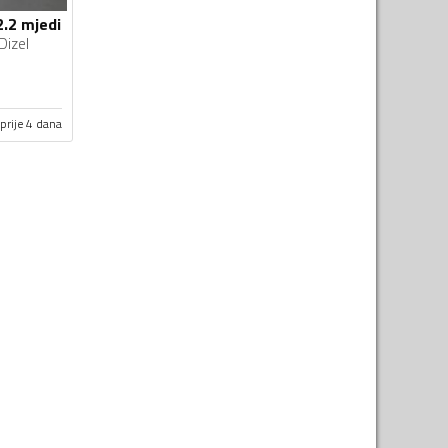
2.2 mjedi
Dizel
prije 4 dana