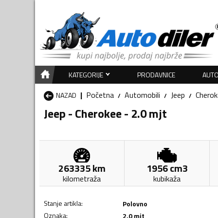
KATEGORIJE
PRODAVNICE
AUTO
Početna
Automobili
Jeep
Cherok
NAZAD
Jeep - Cherokee - 2.0 mjt
263335
km
1956
cm3
kilometraža
kubikaža
Stanje artikla
:
Polovno
Oznaka
:
2.0 mjt