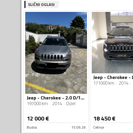
SLIČNI OGLASI
171000 km
2014
Jeep - Cherokee - 2.0 D/125
197000 km
2014
Dizel
12 000
€
18 450
€
Budva
15.06.26
Cetinje