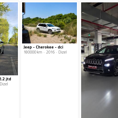
Jeep - Cherokee - dci
180000 km
2016
Dizel
.2 jtd
Dizel