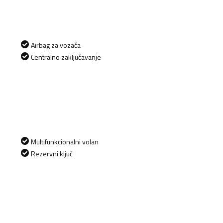
Airbag za vozača
Centralno zaključavanje
Multifunkcionalni volan
Rezervni ključ