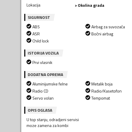
Lokacija
> Okolina grada
SIGURNOST
ABS
Airbag za suvozača
ASR
Bočni airbag
Child lock
ISTORIJA VOZILA
Prvi vlasnik
DODATNA OPREMA
Aluminijumske felne
Metalik boja
Radio CD
Radio/Kasetofon
Servo volan
Tempomat
OPIS OGLASA
U top stanju, odradjeni servisi
moze zamena za kombi