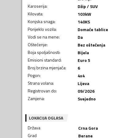
Karoserija
:
Džip / SUV
Kilovata
:
103
kW
Konjska snaga
:
140
KS
Porijeklo vozila
:
Domaće tablice
Vodi se na mene
:
Da
Oštećenje
:
Bez oštećenja
Boja spoljašnosti
:
Bijela
Emisioni standard
:
Euro 5
Broj brzina mjenjača
:
6
Pogon
:
4x4
Strana volana
:
Lijeva
Registrovan do
:
09/2026
Zamjena
:
Svejedno
LOKACIJA OGLASA
Država
Crna Gora
Grad
Berane