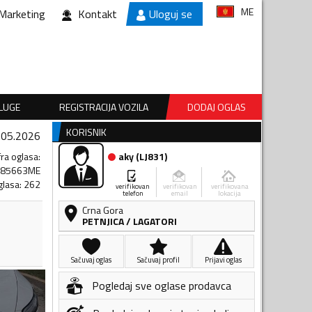
ME
Marketing
Kontakt
Uloguj se
SLUGE
REGISTRACIJA VOZILA
DODAJ OGLAS
KORISNIK
.05.2026
fra oglasa
:
aky
(
LJ831
)
085663ME
glasa
:
262
verifikovan
verifikovan
verifikovana
telefon
email
lokacija
Crna Gora
PETNJICA
/
LAGATORI
Sačuvaj oglas
Sačuvaj profil
Prijavi oglas
Pogledaj sve oglase prodavca