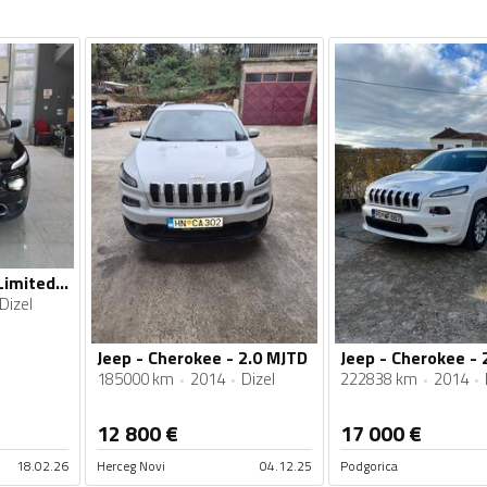
Jeep - Cherokee - Limited 4X4
Dizel
Jeep - Cherokee - 2.0 MJTD
Jeep - Cherokee - 
185000 km
2014
Dizel
222838 km
2014
12 800
€
17 000
€
18.02.26
Herceg Novi
04.12.25
Podgorica