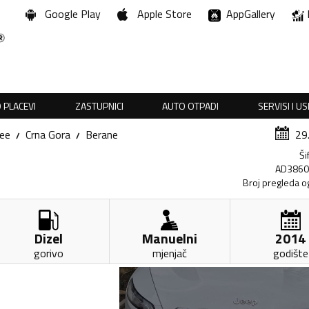
Google Play
Apple Store
AppGallery
 PLACEVI
ZASTUPNICI
AUTO OTPADI
SERVISI I U
ee
Crna Gora
Berane
29
Ši
AD386
Broj pregleda o
Dizel
Manuelni
2014
gorivo
mjenjač
godište