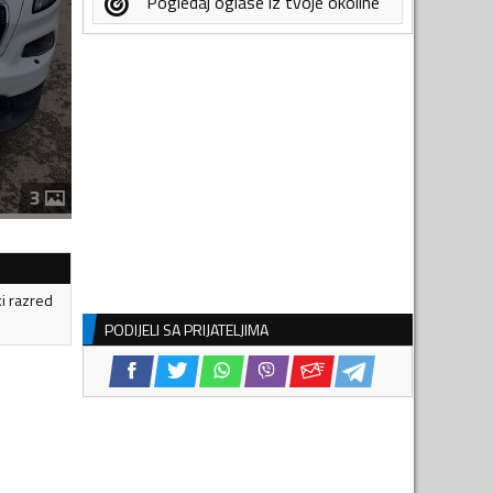
Pogledaj oglase iz tvoje okoline
3
ki razred
PODIJELI SA PRIJATELJIMA