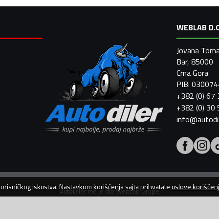
WEBLAB D.O
Jovana Toma
Bar, 85000
Crna Gora
PIB: 03007
+382 (0) 67
+382 (0) 30
info@autodi
 korisničkog iskustva. Nastavkom korišćenja sajta prihvatate
uslove korišćen
AutoDiler.me je dio
WebLab Grupe
Copyright
©
2026. Sva prava zadržana.