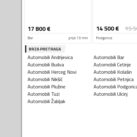
14 500
€
15 5
17 800
€
Bar
prije 13 min
Podgorica
BRZA PRETRAGA
Automobili
Andrijevica
Automobili
Bar
Automobili
Budva
Automobili
Cetinje
Automobili
Herceg Novi
Automobili
Kolašin
Automobili
Nikšić
Automobili
Petnjica
Automobili
Plužine
Automobili
Podgoric
Automobili
Tuzi
Automobili
Ulcinj
Automobili
Žabljak