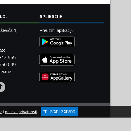
.O.
APLIKACIJE
ševića 1,
Preuzmi aplikaciju
:
448
 312 555
 550 099
ler.me
ja
i
politiku privatnosti
.
PRIHVATI I ZATVORI