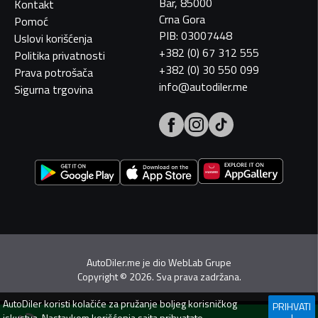
Bar, 85000
Kontakt
Crna Gora
Pomoć
PIB: 03007448
Uslovi korišćenja
+382 (0) 67 312 555
Politika privatnosti
+382 (0) 30 550 099
Prava potrošača
info@autodiler.me
Sigurna trgovina
AutoDiler.me je dio
WebLab Grupe
Copyright
©
2026. Sva prava zadržana.
AutoDiler
koristi kolačiće za pružanje boljeg korisničkog
PRIHVATI
iskustva. Nastavkom korišćenja sajta prihvatate
I