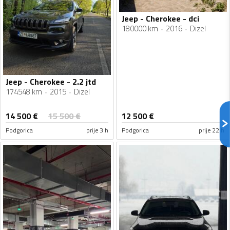
Jeep - Cherokee - dci
180000 km
2016
Dizel
Jeep - Cherokee - 2.2 jtd
174548 km
2015
Dizel
14 500
€
15 500
€
12 500
€
Podgorica
prije 3 h
Podgorica
prije 22 h