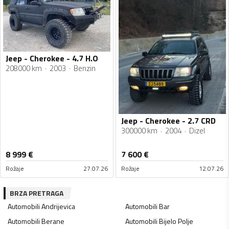
Jeep - Cherokee - 4.7 H.O
208000 km
2003
Benzin
Jeep - Cherokee - 2.7 CRD
300000 km
2004
Dizel
8 999
€
7 600
€
Rožaje
27.07.26
Rožaje
12.07.26
BRZA PRETRAGA
Automobili
Andrijevica
Automobili
Bar
Automobili
Berane
Automobili
Bijelo Polje