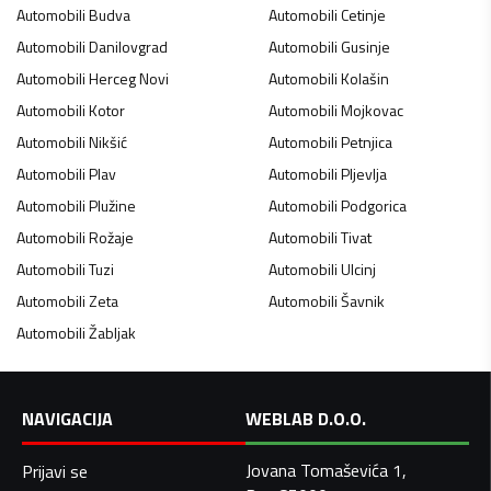
Automobili
Budva
Automobili
Cetinje
Automobili
Danilovgrad
Automobili
Gusinje
Automobili
Herceg Novi
Automobili
Kolašin
Automobili
Kotor
Automobili
Mojkovac
Automobili
Nikšić
Automobili
Petnjica
Automobili
Plav
Automobili
Pljevlja
Automobili
Plužine
Automobili
Podgorica
Automobili
Rožaje
Automobili
Tivat
Automobili
Tuzi
Automobili
Ulcinj
Automobili
Zeta
Automobili
Šavnik
Automobili
Žabljak
NAVIGACIJA
WEBLAB D.O.O.
Jovana Tomaševića 1,
Prijavi se