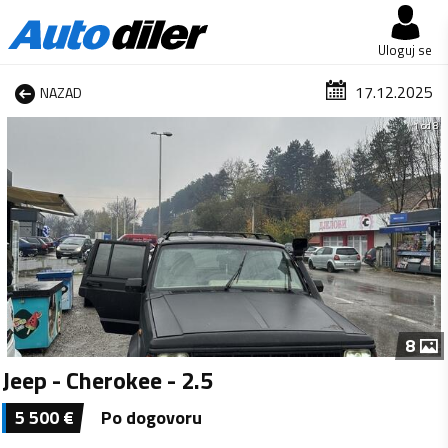
Uloguj se
17.12.2025
NAZAD
1 od 8
8
Jeep - Cherokee - 2.5
5 500
€
Po dogovoru