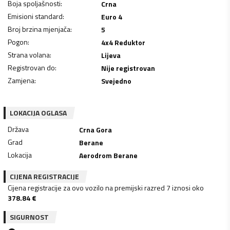
Boja spoljašnosti
:
Crna
Emisioni standard
:
Euro 4
Broj brzina mjenjača
:
5
Pogon
:
4x4 Reduktor
Strana volana
:
Lijeva
Registrovan do
:
Nije registrovan
Zamjena
:
Svejedno
LOKACIJA OGLASA
Država
Crna Gora
Grad
Berane
Lokacija
Aerodrom Berane
CIJENA REGISTRACIJE
Cijena registracije za ovo vozilo na premijski razred 7 iznosi oko
378.84
€
SIGURNOST