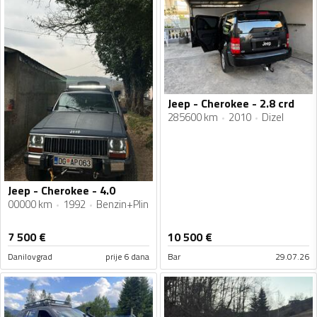
Jeep - Cherokee - 2.8 crd
285600 km
2010
Dizel
Jeep - Cherokee - 4.0
00000 km
1992
Benzin+Plin
7 500
€
10 500
€
Danilovgrad
prije 6 dana
Bar
29.07.26