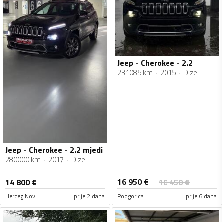
Jeep - Cherokee - 2.2
231085 km
2015
Dizel
Jeep - Cherokee - 2.2 mjedi
280000 km
2017
Dizel
16 950
€
14 800
€
18 450
€
Herceg Novi
prije 2 dana
Podgorica
prije 6 dana