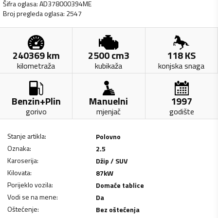
Šifra oglasa
:
AD378000394ME
Broj pregleda oglasa
:
2547
240369
km
2500
cm3
118
KS
kilometraža
kubikaža
konjska snaga
Benzin+Plin
Manuelni
1997
gorivo
mjenjač
godište
Stanje artikla
:
Polovno
Oznaka
:
2.5
Karoserija
:
Džip / SUV
Kilovata
:
87
kW
Porijeklo vozila
:
Domaće tablice
Vodi se na mene
:
Da
Oštećenje
:
Bez oštećenja