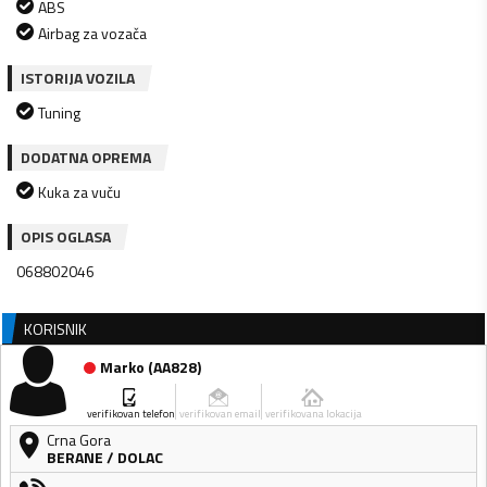
ABS
Airbag za vozača
ISTORIJA VOZILA
Tuning
DODATNA OPREMA
Kuka za vuču
OPIS OGLASA
068802046
KORISNIK
Marko
(
AA828
)
verifikovan telefon
verifikovan email
verifikovana lokacija
Crna Gora
BERANE
/
DOLAC