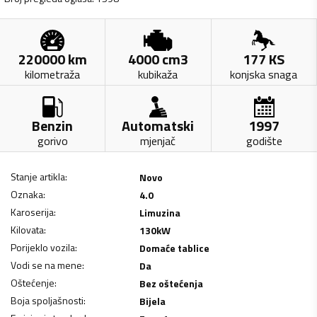
220000
km
4000
cm3
177
KS
kilometraža
kubikaža
konjska snaga
Benzin
Automatski
1997
gorivo
mjenjač
godište
Stanje artikla
:
Novo
Oznaka
:
4.0
Karoserija
:
Limuzina
Kilovata
:
130
kW
Porijeklo vozila
:
Domaće tablice
Vodi se na mene
:
Da
Oštećenje
:
Bez oštećenja
Boja spoljašnosti
:
Bijela