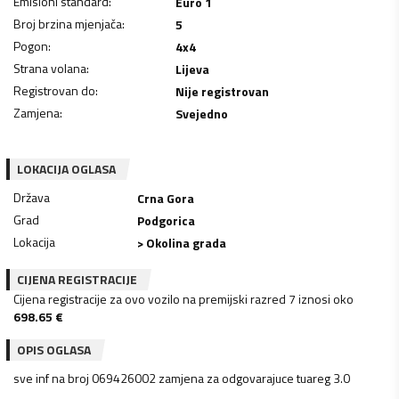
Emisioni standard
:
Euro 1
Broj brzina mjenjača
:
5
Pogon
:
4x4
Strana volana
:
Lijeva
Registrovan do
:
Nije registrovan
Zamjena
:
Svejedno
LOKACIJA OGLASA
Država
Crna Gora
Grad
Podgorica
Lokacija
> Okolina grada
CIJENA REGISTRACIJE
Cijena registracije za ovo vozilo na premijski razred 7 iznosi oko
698.65
€
OPIS OGLASA
sve inf na broj 069426002 zamjena za odgovarajuce tuareg 3.0