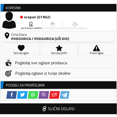
KORISNIK
scepan
(
GT842
)
verifikovan telefon
verifikovan email
verifikovana lokacija
Crna Gora
PODGORICA
/
PODGORICA (UŽI DIO)
Sačuvaj oglas
Sačuvaj profil
Prijavi oglas
Pogledaj sve oglase prodavca
Pogledaj oglase iz tvoje okoline
PODIJELI SA PRIJATELJIMA
SLIČNI OGLASI