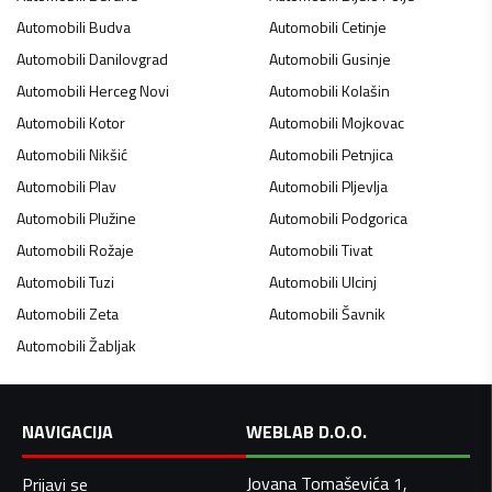
Automobili
Budva
Automobili
Cetinje
Automobili
Danilovgrad
Automobili
Gusinje
Automobili
Herceg Novi
Automobili
Kolašin
Automobili
Kotor
Automobili
Mojkovac
Automobili
Nikšić
Automobili
Petnjica
Automobili
Plav
Automobili
Pljevlja
Automobili
Plužine
Automobili
Podgorica
Automobili
Rožaje
Automobili
Tivat
Automobili
Tuzi
Automobili
Ulcinj
Automobili
Zeta
Automobili
Šavnik
Automobili
Žabljak
NAVIGACIJA
WEBLAB D.O.O.
Jovana Tomaševića 1,
Prijavi se