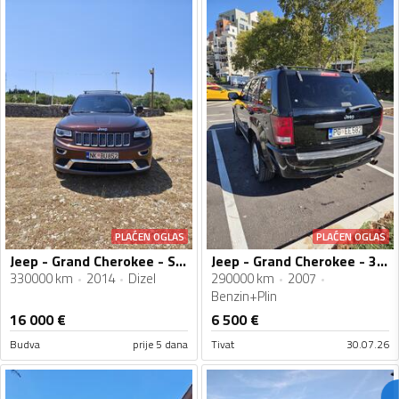
PLAĆEN OGLAS
PLAĆEN OGLAS
Jeep - Grand Cherokee - Summit
Jeep - Grand Cherokee - 3.7 V6
330000 km
2014
Dizel
290000 km
2007
Benzin+Plin
16 000
€
6 500
€
Budva
prije 5 dana
Tivat
30.07.26