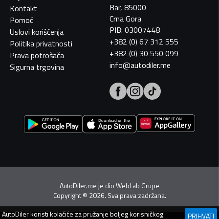
Bar, 85000
Kontakt
Crna Gora
Pomoć
PIB: 03007448
Uslovi korišćenja
+382 (0) 67 312 555
Politika privatnosti
+382 (0) 30 550 099
Prava potrošača
info@autodiler.me
Sigurna trgovina
AutoDiler.me je dio
WebLab Grupe
Copyright
©
2026. Sva prava zadržana.
AutoDiler
koristi kolačiće za pružanje boljeg korisničkog
PRIHVATI