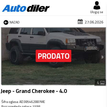
Uloguj se
27.06.2026
NAZAD
1 od 4
4
Jeep - Grand Cherokee - 4.0
Šifra oglasa
:
AD385462887ME
Broj pregleda oglasa
:
1598