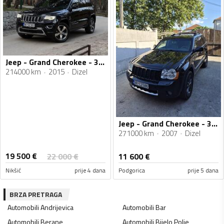
Jeep - Grand Cherokee - 3.0 CRD
214000 km
2015
Dizel
Jeep - Grand Cherokee - 3.0 crd
271000 km
2007
Dizel
19 500
€
22 000
€
11 600
€
Nikšić
prije 4 dana
Podgorica
prije 5 dana
BRZA PRETRAGA
Automobili
Andrijevica
Automobili
Bar
Automobili
Berane
Automobili
Bijelo Polje