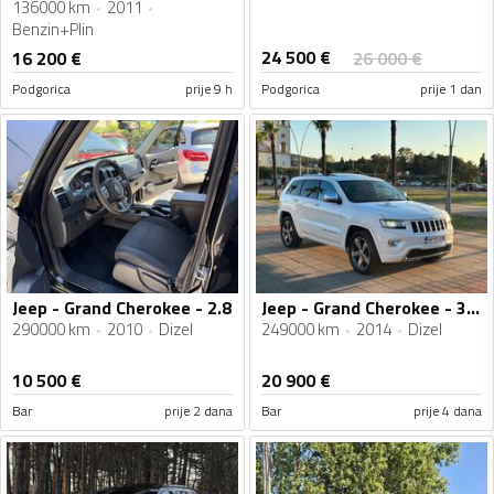
136000 km
2011
Benzin+Plin
24 500
€
16 200
€
26 000
€
Podgorica
prije 9 h
Podgorica
prije 1 dan
Jeep - Grand Cherokee - 2.8
Jeep - Grand Cherokee - 3.0 CRD 4X4
290000 km
2010
Dizel
249000 km
2014
Dizel
10 500
€
20 900
€
Bar
prije 2 dana
Bar
prije 4 dana