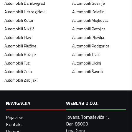
Automobili
Danilovgrad
Automobili
Gusinje
Automobili
Herceg Novi
Automobili
Kolašin
Automobili
Kotor
Automobili
Mojkovac
Automobili
Nikšić
Automobili
Petnjica
Automobili
Plav
Automobili
Pljevlja
Automobili
Plužine
Automobili
Podgorica
Automobili
Rožaje
Automobili
Tivat
Automobili
Tuzi
Automobili
Ulcinj
Automobili
Zeta
Automobili
Šavnik
Automobili
Žabljak
NAVIGACIJA
WEBLAB D.O.O.
Jovana Tomaševića 1,
Prijavi se
Bar, 85000
Kontakt
Crna Gora
Pomoć