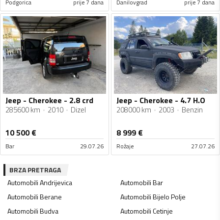
Podgorica
prije 7 dana
Danilovgrad
prije 7 dana
Jeep - Cherokee - 2.8 crd
Jeep - Cherokee - 4.7 H.O
285600 km
2010
Dizel
208000 km
2003
Benzin
10 500
€
8 999
€
Bar
29.07.26
Rožaje
27.07.26
BRZA PRETRAGA
Automobili
Andrijevica
Automobili
Bar
Automobili
Berane
Automobili
Bijelo Polje
Automobili
Budva
Automobili
Cetinje