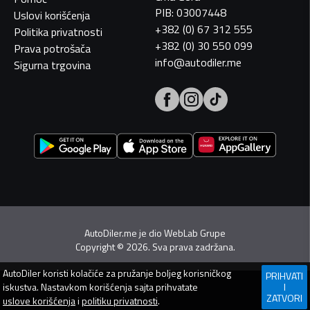
PIB: 03007448
Uslovi korišćenja
+382 (0) 67 312 555
Politika privatnosti
+382 (0) 30 550 099
Prava potrošača
info@autodiler.me
Sigurna trgovina
AutoDiler.me je dio
WebLab Grupe
Copyright
©
2026. Sva prava zadržana.
AutoDiler
koristi kolačiće za pružanje boljeg korisničkog
PRIHVATI
iskustva. Nastavkom korišćenja sajta prihvatate
I
ZATVORI
uslove korišćenja
i
politiku privatnosti
.