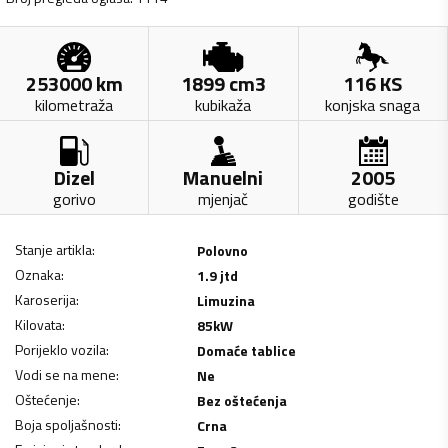
253000
km
1899
cm3
116
KS
kilometraža
kubikaža
konjska snaga
Dizel
Manuelni
2005
gorivo
mjenjač
godište
Stanje artikla
:
Polovno
Oznaka
:
1.9 jtd
Karoserija
:
Limuzina
Kilovata
:
85
kW
Porijeklo vozila
:
Domaće tablice
Vodi se na mene
:
Ne
Oštećenje
:
Bez oštećenja
Boja spoljašnosti
:
Crna