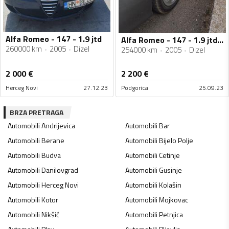
Alfa Romeo - 147 - 1.9 jtd
Alfa Romeo - 147 - 1.9 jtdm
260000 km
2005
Dizel
254000 km
2005
Dizel
2 000
€
2 200
€
Herceg Novi
27.12.23
Podgorica
25.09.23
BRZA PRETRAGA
Automobili
Andrijevica
Automobili
Bar
Automobili
Berane
Automobili
Bijelo Polje
Automobili
Budva
Automobili
Cetinje
Automobili
Danilovgrad
Automobili
Gusinje
Automobili
Herceg Novi
Automobili
Kolašin
Automobili
Kotor
Automobili
Mojkovac
Automobili
Nikšić
Automobili
Petnjica