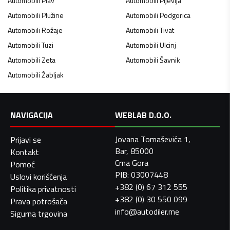
Automobili
Plav
Automobili
Pljevlja
Automobili
Plužine
Automobili
Podgorica
Automobili
Rožaje
Automobili
Tivat
Automobili
Tuzi
Automobili
Ulcinj
Automobili
Zeta
Automobili
Šavnik
Automobili
Žabljak
NAVIGACIJA
WEBLAB D.O.O.
Jovana Tomaševića 1,
Prijavi se
Bar, 85000
Kontakt
Crna Gora
Pomoć
PIB: 03007448
Uslovi korišćenja
+382 (0) 67 312 555
Politika privatnosti
+382 (0) 30 550 099
Prava potrošača
info@autodiler.me
Sigurna trgovina