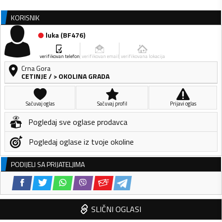
KORISNIK
luka
(
BF476
)
verifikovan telefon
verifikovan email
verifikovana lokacija
Crna Gora
CETINJE
/
> OKOLINA GRADA
Sačuvaj oglas
Sačuvaj profil
Prijavi oglas
Pogledaj sve oglase prodavca
Pogledaj oglase iz tvoje okoline
PODIJELI SA PRIJATELJIMA
SLIČNI OGLASI