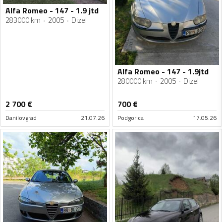
Alfa Romeo - 147 - 1.9 jtd
283000 km
2005
Dizel
Alfa Romeo - 147 - 1.9jtd
280000 km
2005
Dizel
2 700
€
700
€
Danilovgrad
21.07.26
Podgorica
17.05.26