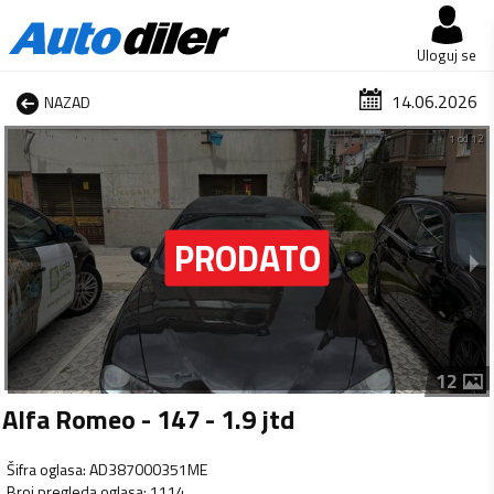
Uloguj se
14.06.2026
NAZAD
1 od 12
12
Alfa Romeo - 147 - 1.9 jtd
Šifra oglasa
:
AD387000351ME
Broj pregleda oglasa
:
1114