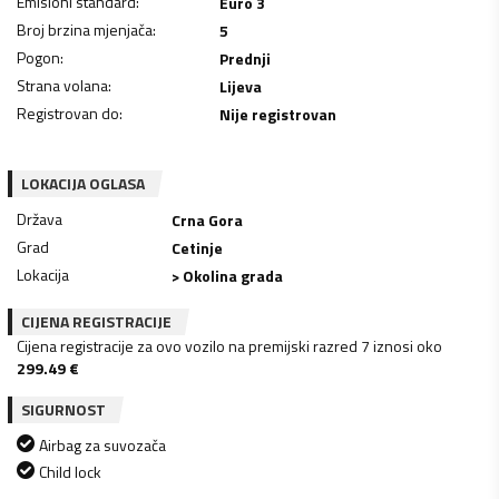
Emisioni standard
:
Euro 3
Broj brzina mjenjača
:
5
Pogon
:
Prednji
Strana volana
:
Lijeva
Registrovan do
:
Nije registrovan
LOKACIJA OGLASA
Država
Crna Gora
Grad
Cetinje
Lokacija
> Okolina grada
CIJENA REGISTRACIJE
Cijena registracije za ovo vozilo na premijski razred 7 iznosi oko
299.49
€
SIGURNOST
Airbag za suvozača
Child lock