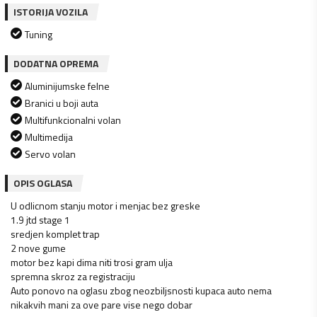
ISTORIJA VOZILA
Tuning
DODATNA OPREMA
Aluminijumske felne
Branici u boji auta
Multifunkcionalni volan
Multimedija
Servo volan
OPIS OGLASA
U odlicnom stanju motor i menjac bez greske
1.9 jtd stage 1
sredjen komplet trap
2 nove gume
motor bez kapi dima niti trosi gram ulja
spremna skroz za registraciju
Auto ponovo na oglasu zbog neozbiljsnosti kupaca auto nema
nikakvih mani za ove pare vise nego dobar