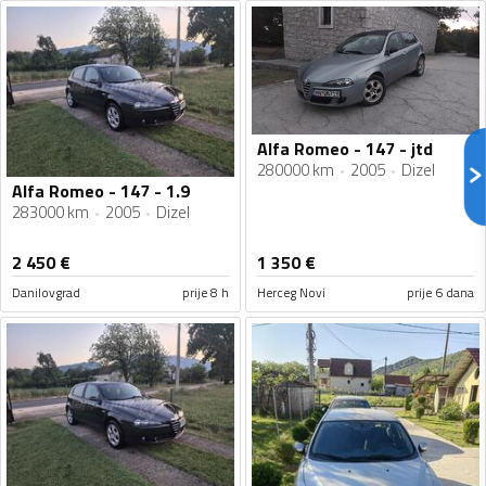
Alfa Romeo - 147 - jtd
280000 km
2005
Dizel
Alfa Romeo - 147 - 1.9
283000 km
2005
Dizel
2 450
€
1 350
€
Danilovgrad
prije 8 h
Herceg Novi
prije 6 dana