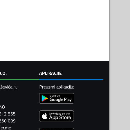
.O.
APLIKACIJE
ševića 1,
Preuzmi aplikaciju
:
448
 312 555
 550 099
ler.me