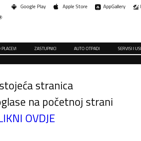
Google Play
Apple Store
AppGallery
 PLACEVI
ZASTUPNICI
AUTO OTPADI
SERVISI I U
tojeća stranica
glase na početnoj strani
LIKNI OVDJE