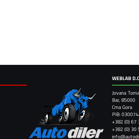
WEBLAB D.O
Jovana Toma
Bar, 85000
Crna Gora
PIB: 03007
+382 (0) 67
+382 (0) 30
info@autodi