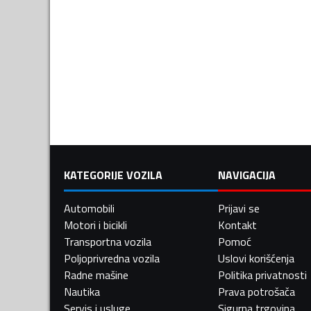
KATEGORIJE VOZILA
NAVIGACIJA
Automobili
Prijavi se
Motori i bicikli
Kontakt
Transportna vozila
Pomoć
Poljoprivredna vozila
Uslovi korišćenja
Radne mašine
Politika privatnosti
Nautika
Prava potrošača
Servis i usluge
Sigurna trgovina