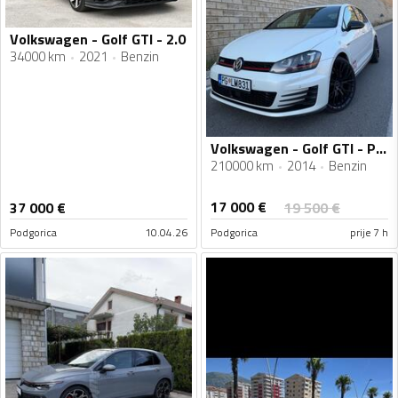
Volkswagen - Golf GTI - 2.0
34000 km
2021
Benzin
Volkswagen - Golf GTI - Performance
210000 km
2014
Benzin
17 000
€
37 000
€
19 500
€
Podgorica
10.04.26
Podgorica
prije 7 h