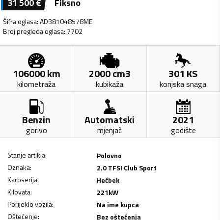
31 500
€
Fiksno
Šifra oglasa
:
AD381048578ME
Broj pregleda oglasa
:
7702
106000
km
2000
cm3
301
KS
kilometraža
kubikaža
konjska snaga
Benzin
Automatski
2021
gorivo
mjenjač
godište
Stanje artikla
:
Polovno
Oznaka
:
2.0 TFSI Club Sport
Karoserija
:
Hečbek
Kilovata
:
221
kW
Porijeklo vozila
:
Na ime kupca
Oštećenje
:
Bez oštećenja