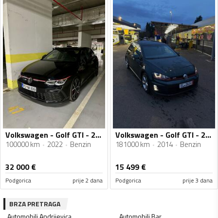
Volkswagen - Golf GTI - 2.0 GTI
Volkswagen - Golf GTI - 2.0tsi
100000 km
2022
Benzin
181000 km
2014
Benzin
32 000
€
15 499
€
Podgorica
prije 2 dana
Podgorica
prije 3 dana
BRZA PRETRAGA
Automobili
Andrijevica
Automobili
Bar