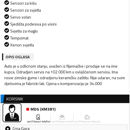
Senzori za kišu
Senzori za svjetla
Servo volan
Sjedišta podesiva po visini
Svjetla za maglu
Tempomat
Xenon svjetla
OPIS OGLASA
Auto je u odlicnom stanju, uvežen iz Njemačke i prodaje se na ime
kupca. Odradjen servis na 102 000 km u ovlašćenom servisu. Ima
nove zimske gume i odradjenu keramičku zaštitu. Nije udaran, na svim
djelovima je fabricki lak. Cijena u kompenzaciju je 34.000
KORISNIK
MDG
(
KM381
)
verifikovan telefon
verifikovan email
verifikovana lokacija
Crna Gora