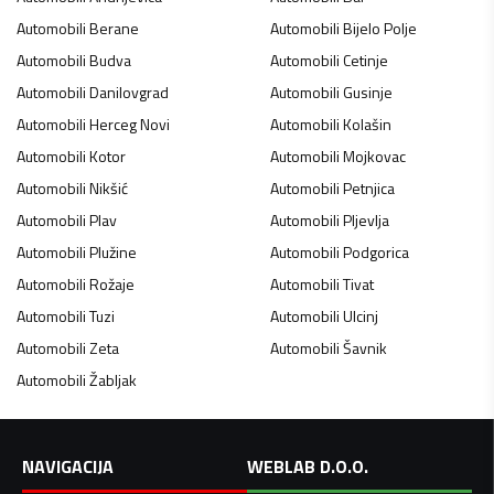
Automobili
Berane
Automobili
Bijelo Polje
Automobili
Budva
Automobili
Cetinje
Automobili
Danilovgrad
Automobili
Gusinje
Automobili
Herceg Novi
Automobili
Kolašin
Automobili
Kotor
Automobili
Mojkovac
Automobili
Nikšić
Automobili
Petnjica
Automobili
Plav
Automobili
Pljevlja
Automobili
Plužine
Automobili
Podgorica
Automobili
Rožaje
Automobili
Tivat
Automobili
Tuzi
Automobili
Ulcinj
Automobili
Zeta
Automobili
Šavnik
Automobili
Žabljak
NAVIGACIJA
WEBLAB D.O.O.