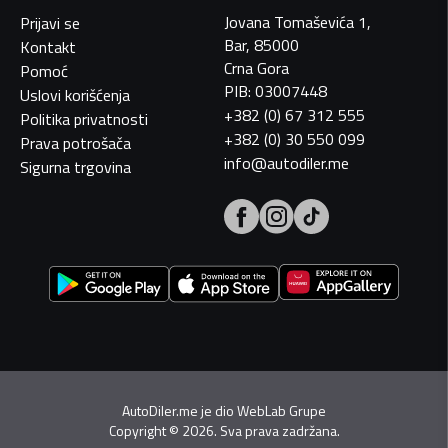
Jovana Tomaševića 1,
Prijavi se
Bar, 85000
Kontakt
Crna Gora
Pomoć
PIB: 03007448
Uslovi korišćenja
+382 (0) 67 312 555
Politika privatnosti
+382 (0) 30 550 099
Prava potrošača
info@autodiler.me
Sigurna trgovina
AutoDiler.me je dio
WebLab Grupe
Copyright
©
2026. Sva prava zadržana.