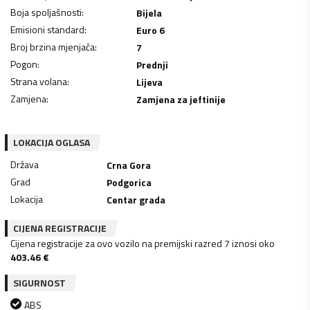
Boja spoljašnosti
:
Bijela
Emisioni standard
:
Euro 6
Broj brzina mjenjača
:
7
Pogon
:
Prednji
Strana volana
:
Lijeva
Zamjena
:
Zamjena za jeftinije
LOKACIJA OGLASA
Država
Crna Gora
Grad
Podgorica
Lokacija
Centar grada
CIJENA REGISTRACIJE
Cijena registracije za ovo vozilo na premijski razred 7 iznosi oko
403.46
€
SIGURNOST
ABS