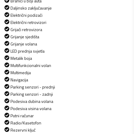
Branici u boji auta
Daljinsko zaključavanje
Električni podizači
Električni retrovizori
Grijači retrovizora
Grijanje sjedišta
Grijanje volana
LED prednja svjetla
Metalik boja
Multifunkcionalni volan
Multimedija
Navigacija
Parking senzori - prednji
Parking senzori - zadnji
Podesiva dubina volana
Podesiva visina volana
Putni računar
Radio/Kasetofon
Rezervni ključ