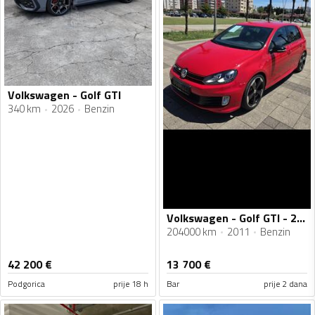
Volkswagen - Golf GTI
340 km
2026
Benzin
Volkswagen - Golf GTI - 2.0 Gti Edition 35
204000 km
2011
Benzin
42 200
€
13 700
€
Podgorica
prije 18 h
Bar
prije 2 dana