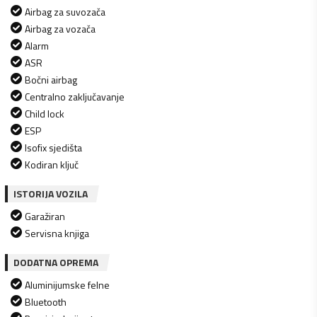
Airbag za suvozača
Airbag za vozača
Alarm
ASR
Bočni airbag
Centralno zaključavanje
Child lock
ESP
Isofix sjedišta
Kodiran ključ
ISTORIJA VOZILA
Garažiran
Servisna knjiga
DODATNA OPREMA
Aluminijumske felne
Bluetooth