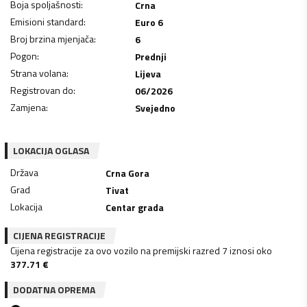
Boja spoljašnosti
:
Crna
Emisioni standard
:
Euro 6
Broj brzina mjenjača
:
6
Pogon
:
Prednji
Strana volana
:
Lijeva
Registrovan do
:
06/2026
Zamjena
:
Svejedno
LOKACIJA OGLASA
Država
Crna Gora
Grad
Tivat
Lokacija
Centar grada
CIJENA REGISTRACIJE
Cijena registracije za ovo vozilo na premijski razred 7 iznosi oko
377.71
€
DODATNA OPREMA