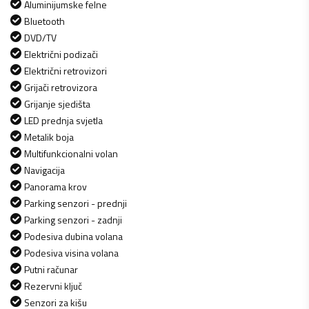
Aluminijumske felne
Bluetooth
DVD/TV
Električni podizači
Električni retrovizori
Grijači retrovizora
Grijanje sjedišta
LED prednja svjetla
Metalik boja
Multifunkcionalni volan
Navigacija
Panorama krov
Parking senzori - prednji
Parking senzori - zadnji
Podesiva dubina volana
Podesiva visina volana
Putni računar
Rezervni ključ
Senzori za kišu