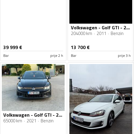
Volkswagen - Golf GTI - 2.0 Gti Edition 35
204000 km
2011
Benzin
39 999
€
13 700
€
Bar
prije 2 h
Bar
prije 3 h
Volkswagen - Golf GTI - 2.0 tfsi
65000 km
2021
Benzin