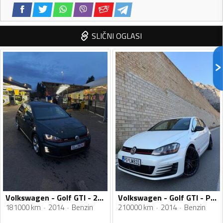
SLIČNI OGLASI
Volkswagen - Golf GTI - 2.0tsi
Volkswagen - Golf GTI - Performance
181000 km
2014
Benzin
210000 km
2014
Benzin