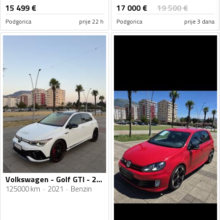
17 000
€
15 499
€
19 500
€
Podgorica
prije 22 h
Podgorica
prije 3 dana
Volkswagen - Golf GTI - 2.0 benzin
125000 km
2021
Benzin