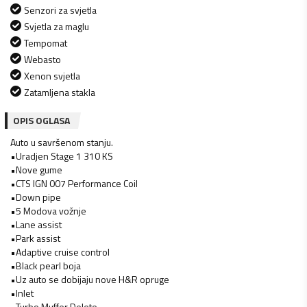
Senzori za svjetla
Svjetla za maglu
Tempomat
Webasto
Xenon svjetla
Zatamljena stakla
OPIS OGLASA
Auto u savršenom stanju.
•Uradjen Stage 1 310 KS
•Nove gume
•CTS IGN 007 Performance Coil
•Down pipe
•5 Modova vožnje
•Lane assist
•Park assist
•Adaptive cruise control
•Black pearl boja
•Uz auto se dobijaju nove H&R opruge
•Inlet
•Turbo Muffer Delete