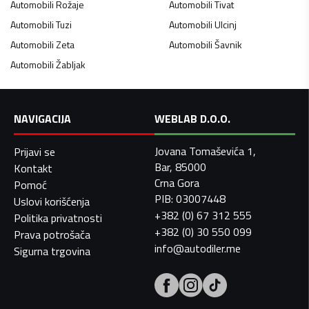
Automobili
Rožaje
Automobili
Tivat
Automobili
Tuzi
Automobili
Ulcinj
Automobili
Zeta
Automobili
Šavnik
Automobili
Žabljak
NAVIGACIJA
WEBLAB D.O.O.
Jovana Tomaševića 1,
Prijavi se
Bar, 85000
Kontakt
Crna Gora
Pomoć
PIB: 03007448
Uslovi korišćenja
+382 (0) 67 312 555
Politika privatnosti
+382 (0) 30 550 099
Prava potrošača
info@autodiler.me
Sigurna trgovina