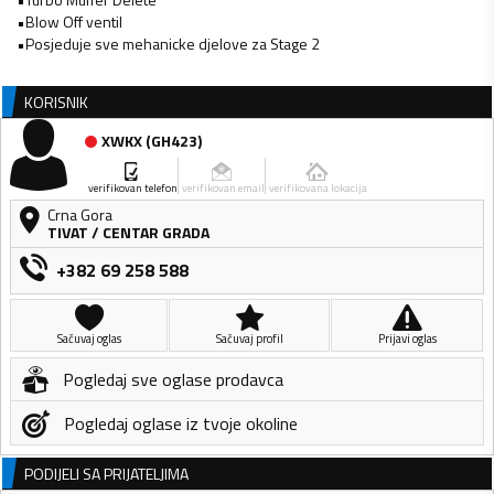
•Blow Off ventil
•Posjeduje sve mehanicke djelove za Stage 2
KORISNIK
XWKX
(
GH423
)
verifikovan telefon
verifikovan email
verifikovana lokacija
Crna Gora
TIVAT
/
CENTAR GRADA
+382 69 258 588
Sačuvaj oglas
Sačuvaj profil
Prijavi oglas
Pogledaj sve oglase prodavca
Pogledaj oglase iz tvoje okoline
PODIJELI SA PRIJATELJIMA