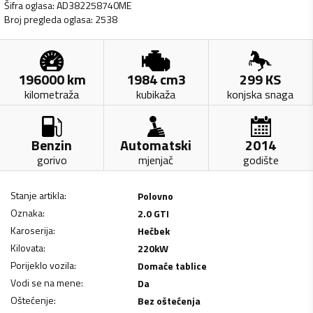
Šifra oglasa
:
AD382258740ME
Broj pregleda oglasa
:
2538
196000
km
1984
cm3
299
KS
kilometraža
kubikaža
konjska snaga
Benzin
Automatski
2014
gorivo
mjenjač
godište
Stanje artikla
:
Polovno
Oznaka
:
2.0 GTI
Karoserija
:
Hečbek
Kilovata
:
220
kW
Porijeklo vozila
:
Domaće tablice
Vodi se na mene
:
Da
Oštećenje
:
Bez oštećenja