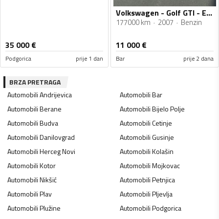
Volkswagen - Golf GTI - Edition 30
177000 km
2007
Benzin
35 000
€
11 000
€
Podgorica
prije 1 dan
Bar
prije 2 dana
BRZA PRETRAGA
Automobili
Andrijevica
Automobili
Bar
Automobili
Berane
Automobili
Bijelo Polje
Automobili
Budva
Automobili
Cetinje
Automobili
Danilovgrad
Automobili
Gusinje
Automobili
Herceg Novi
Automobili
Kolašin
Automobili
Kotor
Automobili
Mojkovac
Automobili
Nikšić
Automobili
Petnjica
Automobili
Plav
Automobili
Pljevlja
Automobili
Plužine
Automobili
Podgorica