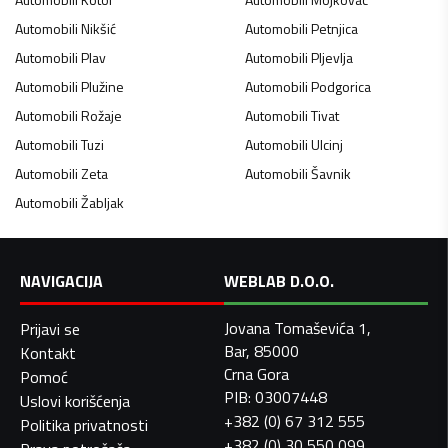
Automobili
Nikšić
Automobili
Petnjica
Automobili
Plav
Automobili
Pljevlja
Automobili
Plužine
Automobili
Podgorica
Automobili
Rožaje
Automobili
Tivat
Automobili
Tuzi
Automobili
Ulcinj
Automobili
Zeta
Automobili
Šavnik
Automobili
Žabljak
NAVIGACIJA
WEBLAB D.O.O.
Jovana Tomaševića 1,
Prijavi se
Bar, 85000
Kontakt
Crna Gora
Pomoć
PIB: 03007448
Uslovi korišćenja
+382 (0) 67 312 555
Politika privatnosti
+382 (0) 30 550 099