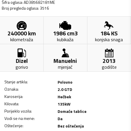
Šifra oglasa
:
AD385682181ME
Broj pregleda oglasa
:
3516
240000
km
1986
cm3
184
KS
kilometraža
kubikaža
konjska snaga
Dizel
Manuelni
2013
gorivo
mjenjač
godište
Stanje artikla
:
Polovno
Oznaka
:
2.0 GTD
Karoserija
:
Hečbek
Kilovata
:
135
kW
Porijeklo vozila
:
Domaće tablice
Vodi se na mene
:
Da
Oštećenje
:
Bez oštećenja