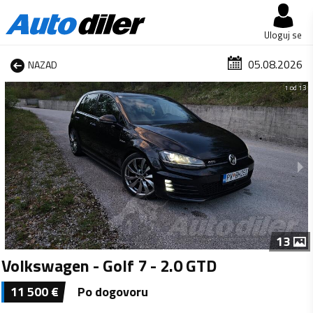
Uloguj se
05.08.2026
NAZAD
1 od 13
13
Volkswagen - Golf 7 - 2.0 GTD
11 500
€
Po dogovoru