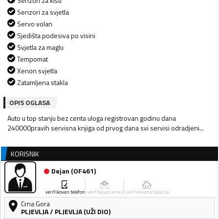
Senzori za kišu
Senzori za svjetla
Servo volan
Sjedišta podesiva po visini
Svjetla za maglu
Tempomat
Xenon svjetla
Zatamljena stakla
OPIS OGLASA
Auto u top stanju bez centa uloga registrovan godinu dana
240000pravih servisna knjiga od prvog dana svi servisi odradjeni...
KORISNIK
Dejan
(
OF461
)
verifikovan telefon
verifikovan email
verifikovana lokacija
Crna Gora
PLJEVLJA
/
PLJEVLJA (UŽI DIO)