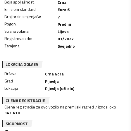
Boja spoljašnosti
:
Crna
Emisioni standard
:
Euro 6
Broj brzina mjenjača
:
7
Pogon
:
Prednji
Strana volana
:
Lijeva
Registrovan do
:
03/2027
Zamjena
:
Svejedno
LOKACIJA OGLASA
Država
Crna Gora
Grad
Pljevlja
Lokacija
Pljevlja (uži dio)
CIJENA REGISTRACIJE
Cijena registracije za ovo vozilo na premijski razred 7 iznosi oko
343.43
€
SIGURNOST