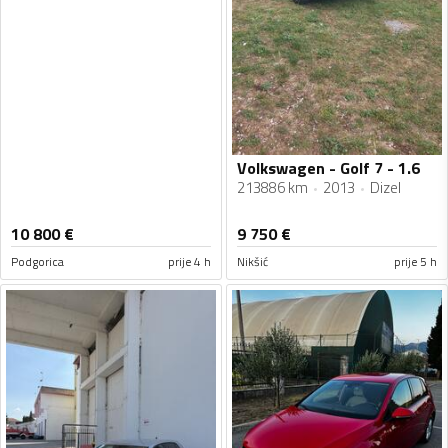
Volkswagen - Golf 7 - 1.6
213886 km
2013
Dizel
10 800
€
9 750
€
Podgorica
prije 4 h
Nikšić
prije 5 h