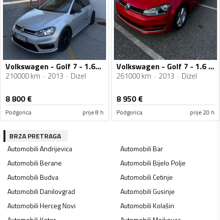
Volkswagen - Golf 7 - 1.6TDI
Volkswagen - Golf 7 - 1.6 TDI
210000 km
2013
Dizel
261000 km
2013
Dizel
8 800
€
8 950
€
Podgorica
prije 8 h
Podgorica
prije 20 h
BRZA PRETRAGA
Automobili
Andrijevica
Automobili
Bar
Automobili
Berane
Automobili
Bijelo Polje
Automobili
Budva
Automobili
Cetinje
Automobili
Danilovgrad
Automobili
Gusinje
Automobili
Herceg Novi
Automobili
Kolašin
Automobili
Kotor
Automobili
Mojkovac