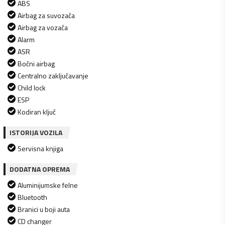
ABS
Airbag za suvozača
Airbag za vozača
Alarm
ASR
Bočni airbag
Centralno zaključavanje
Child lock
ESP
Kodiran ključ
ISTORIJA VOZILA
Servisna knjiga
DODATNA OPREMA
Aluminijumske felne
Bluetooth
Branici u boji auta
CD changer