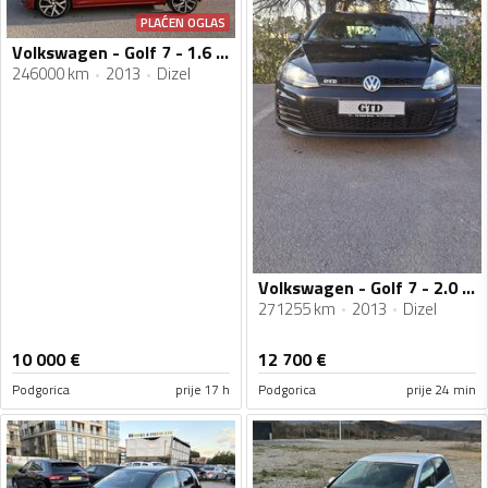
PLAĆEN OGLAS
Volkswagen - Golf 7 - 1.6 TDI
246000 km
2013
Dizel
Volkswagen - Golf 7 - 2.0 TDI GTD
271255 km
2013
Dizel
10 000
€
12 700
€
Podgorica
prije 17 h
Podgorica
prije 24 min