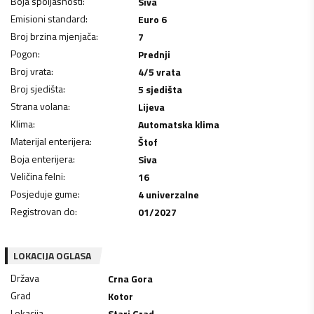
Boja spoljašnosti
:
Siva
Emisioni standard
:
Euro 6
Broj brzina mjenjača
:
7
Pogon
:
Prednji
Broj vrata
:
4/5 vrata
Broj sjedišta
:
5 sjedišta
Strana volana
:
Lijeva
Klima
:
Automatska klima
Materijal enterijera
:
Štof
Boja enterijera
:
Siva
Veličina felni
:
16
Posjeduje gume
:
4 univerzalne
Registrovan do
:
01/2027
LOKACIJA OGLASA
Država
Crna Gora
Grad
Kotor
Lokacija
Stari Grad