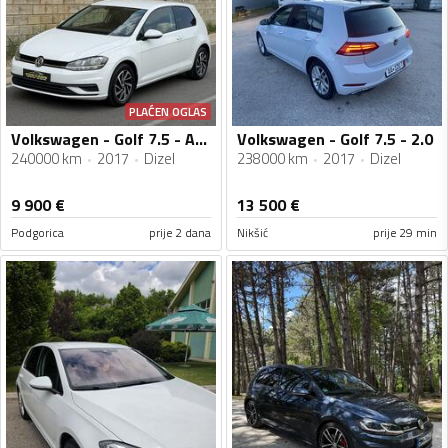
PLAĆEN OGLAS
Volkswagen - Golf 7.5 - AUTOMATIK
Volkswagen - Golf 7.5 - 2.0
240000 km
2017
Dizel
238000 km
2017
Dizel
9 900
€
13 500
€
Podgorica
prije 2 dana
Nikšić
prije 29 min