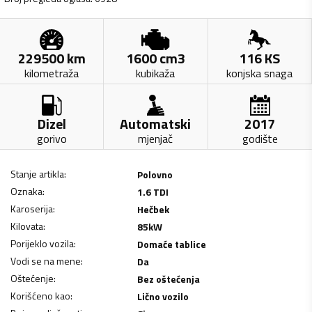
229500
km
1600
cm3
116
KS
kilometraža
kubikaža
konjska snaga
Dizel
Automatski
2017
gorivo
mjenjač
godište
Stanje artikla
:
Polovno
Oznaka
:
1.6 TDI
Karoserija
:
Hečbek
Kilovata
:
85
kW
Porijeklo vozila
:
Domaće tablice
Vodi se na mene
:
Da
Oštećenje
:
Bez oštećenja
Korišćeno kao
:
Lično vozilo