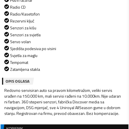
Putni računar
Radio CD
Radio/Kasetofon
Rezervni ključ
Senzori za kišu
Senzori za svjetla
Servo volan
Sjedišta podesiva po visini
Svjetla za maglu
Tempomat
Zatamljena stakla
OPIS OGLASA
Redovno servisiran auto sa pravom kilometražom, veliki servis
urađen na 150.000 km, mali servisi rađeni na 10.000km. Nije udaran
ni farban. 360 stepeni senzori, fabrička Discover media sa
navigacijom, DSG mjenjač, sve 4 Uniroyal AllSeason gume u dobrom
stanju. Registrovan na firmu, prevod obavezan. Bez kompenzacije.
KORISNIK