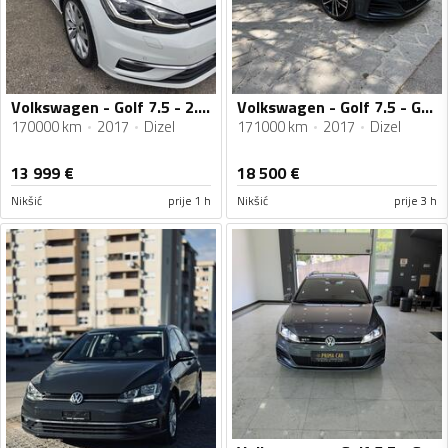
Volkswagen - Golf 7.5 - 2.0 TDI
Volkswagen - Golf 7.5 - GTD
170000 km
2017
Dizel
171000 km
2017
Dizel
13 999
€
18 500
€
Nikšić
prije 1 h
Nikšić
prije 3 h