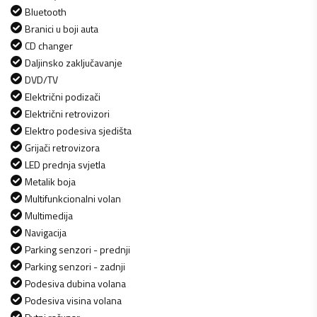
Bluetooth
Branici u boji auta
CD changer
Daljinsko zaključavanje
DVD/TV
Električni podizači
Električni retrovizori
Elektro podesiva sjedišta
Grijači retrovizora
LED prednja svjetla
Metalik boja
Multifunkcionalni volan
Multimedija
Navigacija
Parking senzori - prednji
Parking senzori - zadnji
Podesiva dubina volana
Podesiva visina volana