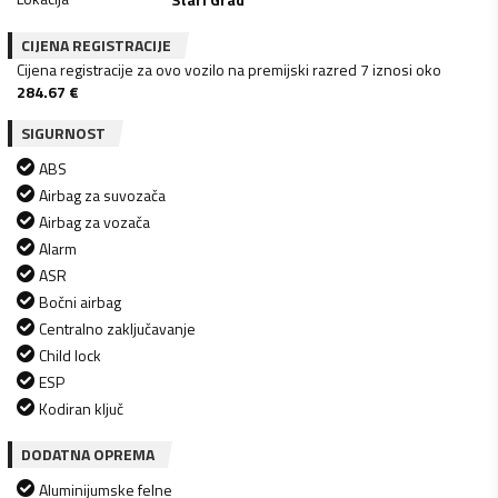
CIJENA REGISTRACIJE
Cijena registracije za ovo vozilo na premijski razred 7 iznosi oko
284.67
€
SIGURNOST
ABS
Airbag za suvozača
Airbag za vozača
Alarm
ASR
Bočni airbag
Centralno zaključavanje
Child lock
ESP
Kodiran ključ
DODATNA OPREMA
Aluminijumske felne