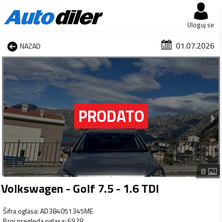
Uloguj se
01.07.2026
NAZAD
1 od 8
8
Volkswagen - Golf 7.5 - 1.6 TDI
Šifra oglasa
:
AD384051345ME
Broj pregleda oglasa
:
6928