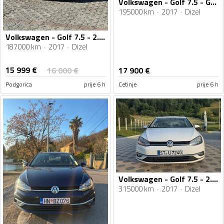
Volkswagen - Golf 7.5 - GTD/DSG
195000 km
2017
Dizel
Volkswagen - Golf 7.5 - 2.0TDI, VELIKI SERVIS, KAMERA, VIRTUELNA TABLA, 4X4, REGISTROVAN GOD.
187000 km
2017
Dizel
15 999
€
16 000
€
17 900
€
Podgorica
prije 6 h
Cetinje
prije 6 h
Volkswagen - Golf 7.5 - 2.0 Tdi
315000 km
2017
Dizel