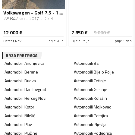
Volkswagen - Golf 7.5 - 1.6 tdi
229842 km
2017
Dizel
7 850
€
12 000
€
9 000
€
Herceg Novi
prije 20 h
Bijelo Polje
prije 1 dan
BRZA PRETRAGA
Automobili
Andrijevica
Automobili
Bar
Automobili
Berane
Automobili
Bijelo Polje
Automobili
Budva
Automobili
Cetinje
Automobili
Danilovgrad
Automobili
Gusinje
Automobili
Herceg Novi
Automobili
Kolašin
Automobili
Kotor
Automobili
Mojkovac
Automobili
Nikšić
Automobili
Petnjica
Automobili
Plav
Automobili
Pljevlja
Automobili
Plužine
Automobili
Podgorica