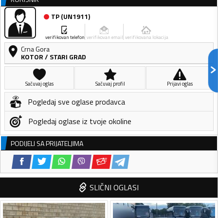
TP
(
UN1911
)
verifikovan telefon
verifikovan email
verifikovana lokacija
Crna Gora
KOTOR
/
STARI GRAD
Sačuvaj oglas
Sačuvaj profil
Prijavi oglas
Pogledaj sve oglase prodavca
Pogledaj oglase iz tvoje okoline
PODIJELI SA PRIJATELJIMA
SLIČNI OGLASI