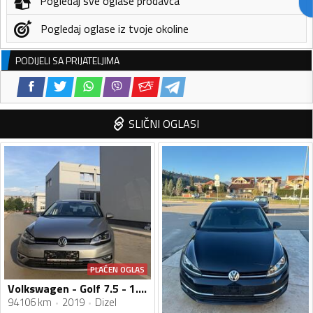
Pogledaj sve oglase prodavca
Pogledaj oglase iz tvoje okoline
PODIJELI SA PRIJATELJIMA
SLIČNI OGLASI
PLAĆEN OGLAS
Volkswagen - Golf 7.5 - 1.6 TDI
94106 km
2019
Dizel