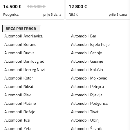
14 500
€
16 500
€
12 800
€
Podgorica
prije 3 dana
Nikšić
prije 3 dana
BRZA PRETRAGA
Automobili
Andrijevica
Automobili
Bar
Automobili
Berane
Automobili
Bijelo Polje
Automobili
Budva
Automobili
Cetinje
Automobili
Danilovgrad
Automobili
Gusinje
Automobili
Herceg Novi
Automobili
Kolašin
Automobili
Kotor
Automobili
Mojkovac
Automobili
Nikšić
Automobili
Petnjica
Automobili
Plav
Automobili
Pljevlja
Automobili
Plužine
Automobili
Podgorica
Automobili
Rožaje
Automobili
Tivat
Automobili
Tuzi
Automobili
Ulcinj
Automobili
Zeta
Automobili
Šavnik