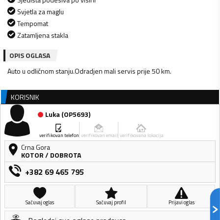
Svjetla za maglu
Tempomat
Zatamljena stakla
OPIS OGLASA
Auto u odličnom stanju.Odradjen mali servis prije 50 km.
KORISNIK
Luka
(
OP5693
)
verifikovan telefon
verifikovan email
verifikovana lokacija
Crna Gora
KOTOR
/
DOBROTA
+382 69 465 795
Sačuvaj oglas
Sačuvaj profil
Prijavi oglas