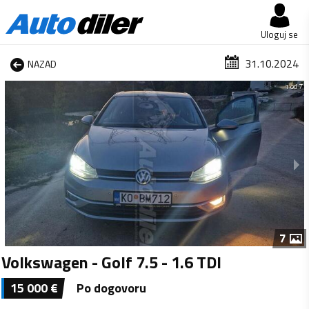
Uloguj se
31.10.2024
NAZAD
1 od 7
7
Volkswagen - Golf 7.5 - 1.6 TDI
15 000
€
Po dogovoru