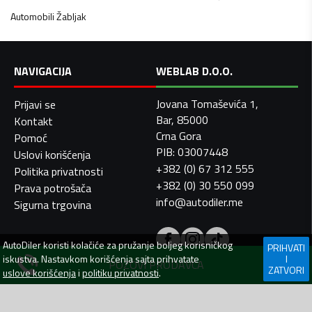
Automobili
Žabljak
NAVIGACIJA
WEBLAB D.O.O.
Jovana Tomaševića 1,
Prijavi se
Bar, 85000
Kontakt
Crna Gora
Pomoć
PIB: 03007448
Uslovi korišćenja
+382 (0) 67 312 555
Politika privatnosti
+382 (0) 30 550 099
Prava potrošača
info@autodiler.me
Sigurna trgovina
AutoDiler
koristi kolačiće za pružanje boljeg korisničkog
PRIHVATI
iskustva. Nastavkom korišćenja sajta prihvatate
I
POZOVI PRODAVCA
ZATVORI
uslove korišćenja
i
politiku privatnosti
.