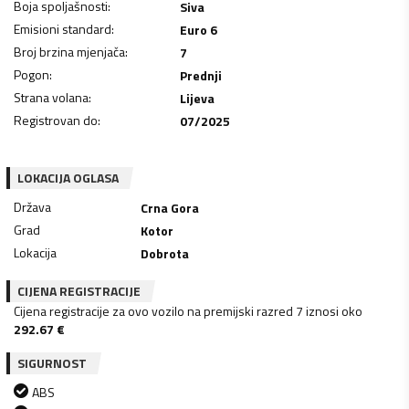
Boja spoljašnosti
:
Siva
Emisioni standard
:
Euro 6
Broj brzina mjenjača
:
7
Pogon
:
Prednji
Strana volana
:
Lijeva
Registrovan do
:
07/2025
LOKACIJA OGLASA
Država
Crna Gora
Grad
Kotor
Lokacija
Dobrota
CIJENA REGISTRACIJE
Cijena registracije za ovo vozilo na premijski razred 7 iznosi oko
292.67
€
SIGURNOST
ABS