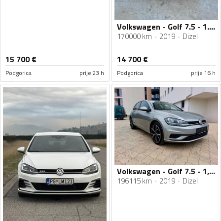
Volkswagen - Golf 7.5 - 1.6 tdi
170000 km
2019
Dizel
15 700
€
14 700
€
Podgorica
prije 23 h
Podgorica
prije 16 h
Volkswagen - Golf 7.5 - 1,6 TDI , 85 KW
196115 km
2019
Dizel