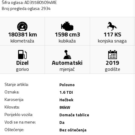
Šifra oglasa
:
AD355805094ME
Broj pregleda oglasa
:
2934
180381
km
1598
cm3
117
KS
kilometraža
kubikaža
konjska snaga
Dizel
Automatski
2019
gorivo
mjenjač
godište
Stanje artikla
:
Polovno
Oznaka
:
1.6 TDI
Karoserija
:
Hečbek
Kilovata
:
86
kW
Porijeklo vozila
:
Domaće tablice
Vodi se na mene
:
Da
Oštećenje
:
Bez oštećenja