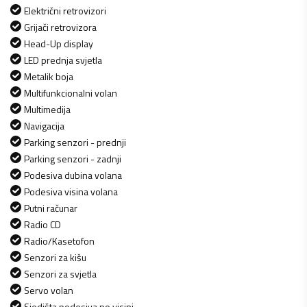
Električni retrovizori
Grijači retrovizora
Head-Up display
LED prednja svjetla
Metalik boja
Multifunkcionalni volan
Multimedija
Navigacija
Parking senzori - prednji
Parking senzori - zadnji
Podesiva dubina volana
Podesiva visina volana
Putni računar
Radio CD
Radio/Kasetofon
Senzori za kišu
Senzori za svjetla
Servo volan
Sjedišta podesiva po visini