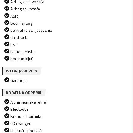
Airbag za suvozača
Airbag za vozača
ASR
Bočni airbag
Centralno zaključavanje
Child lock
ESP
Isofix sjedišta
Kodiran ključ
ISTORIJA VOZILA
Garancija
DODATNA OPREMA
Aluminijumske felne
Bluetooth
Branici u boji auta
CD changer
Električni podizači