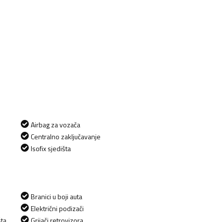
Airbag za vozača
Centralno zaključavanje
Isofix sjedišta
Branici u boji auta
Električni podizači
šta
Grijači retrovizora