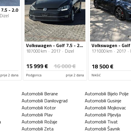
7.5 - 2.0
Dizel
Volkswagen - Golf 7.5 - 2.0TDI, VELIKI SERVIS, KAMERA, VIRTUELNA TABLA, 4X4, REGISTROVAN GOD.
187000 km
2017
Dizel
171000 km
2017
15 999
€
16 000
€
18 500
€
prije 2 dana
Podgorica
prije 2 dana
Nikšić
Automobili
Berane
Automobili
Bijelo Polje
Automobili
Danilovgrad
Automobili
Gusinje
Automobili
Kotor
Automobili
Mojkovac
Automobili
Plav
Automobili
Pljevlja
a
Automobili
Rožaje
Automobili
Tivat
Automobili
Zeta
Automobili
Šavnik