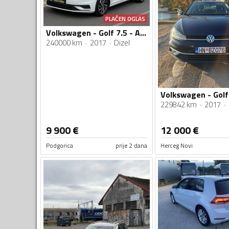
PLAĆEN OGLAS
Volkswagen - Golf 7.5 - AUTOMATIK
240000 km
2017
Dizel
229842 km
2017
9 900
€
12 000
€
Podgorica
prije 2 dana
Herceg Novi