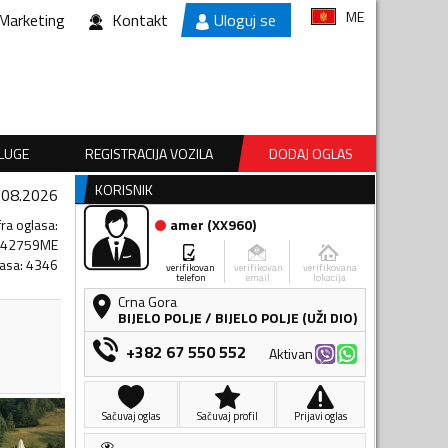
ME
Marketing
Kontakt
Uloguj se
SLUGE
REGISTRACIJA VOZILA
DODAJ OGLAS
KORISNIK
.08.2026
fra oglasa
:
amer
(
XX960
)
442759ME
lasa
:
4346
verifikovan
verifikovan
verifikovana
telefon
email
lokacija
Crna Gora
BIJELO POLJE
/
BIJELO POLJE (UŽI DIO)
+382 67 550 552
Aktivan
Sačuvaj oglas
Sačuvaj profil
Prijavi oglas