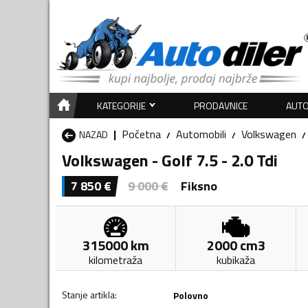
KATEGORIJE
PRODAVNICE
AUTO
Početna
Automobili
Volkswagen
NAZAD
Volkswagen - Golf 7.5 - 2.0 Tdi
7 850
€
9 000
€
Fiksno
315000
km
2000
cm3
kilometraža
kubikaža
Stanje artikla
:
Polovno