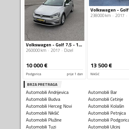
Volkswagen - Golf 
238000 km
2017
Volkswagen - Golf 7.5 - 1.6tdi
260000 km
2017
Dizel
10 000
€
13 500
€
Podgorica
prije 1 dan
Nikšić
BRZA PRETRAGA
Automobili
Andrijevica
Automobili
Bar
Automobili
Budva
Automobili
Cetinje
Automobili
Herceg Novi
Automobili
Kolašin
Automobili
Nikšić
Automobili
Petnjica
Automobili
Plužine
Automobili
Podgoric
Automobili
Tuzi
Automobili
Ulcinj