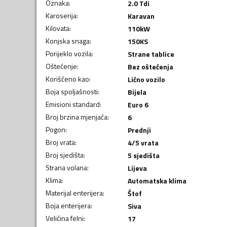
Oznaka
:
2.0 Tdi
Karoserija
:
Karavan
Kilovata
:
110
kW
Konjska snaga
:
150
KS
Porijeklo vozila
:
Strane tablice
Oštećenje
:
Bez oštećenja
Korišćeno kao
:
Lično vozilo
Boja spoljašnosti
:
Bijela
Emisioni standard
:
Euro 6
Broj brzina mjenjača
:
6
Pogon
:
Prednji
Broj vrata
:
4/5 vrata
Broj sjedišta
:
5 sjedišta
Strana volana
:
Lijeva
Klima
:
Automatska klima
Materijal enterijera
:
Štof
Boja enterijera
:
Siva
Veličina felni
:
17