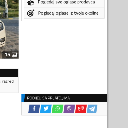
Pogledaj sve oglase prodavca
Pogledaj oglase iz tvoje okoline
15
ki razred
PODIJELI SA PRIJATELJIMA