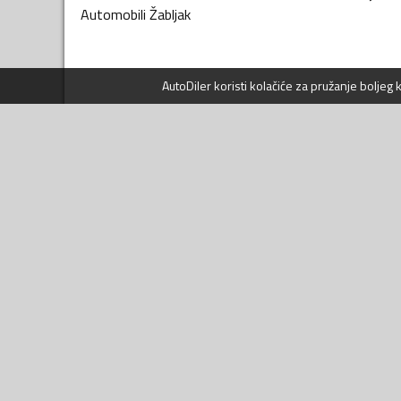
Automobili
Žabljak
AutoDiler
koristi kolačiće za pružanje boljeg
KATEGORIJE VOZILA
NAVIGACIJA
Automobili
Prijavi se
Motori i bicikli
Kontakt
Transportna vozila
Pomoć
Poljoprivredna vozila
Uslovi korišćenja
Radne mašine
Politika privatnosti
Nautika
Prava potrošača
Servis i usluge
Sigurna trgovina
Djelovi i oprema