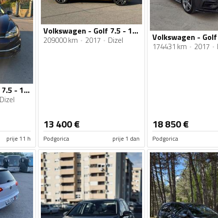
Volkswagen - Golf 7.5 - 1.6-TDI-7,5-11/2017
209000 km
2017
Dizel
174431 km
2017
Volkswagen - Golf 7.5 - 1.6 tdi
Dizel
13 400
€
18 850
€
prije 11 h
Podgorica
prije 1 dan
Podgorica