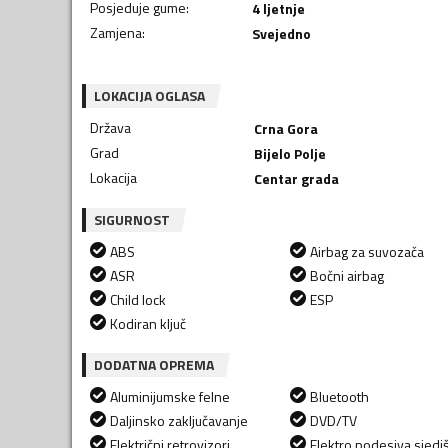
Posjeduje gume
:
4 ljetnje
Zamjena
:
Svejedno
LOKACIJA OGLASA
Država
Crna Gora
Grad
Bijelo Polje
Lokacija
Centar grada
SIGURNOST
ABS
Airbag za suvozača
ASR
Bočni airbag
Child lock
ESP
Kodiran ključ
DODATNA OPREMA
Aluminijumske felne
Bluetooth
Daljinsko zaključavanje
DVD/TV
Električni retrovizori
Elektro podesiva sjedi