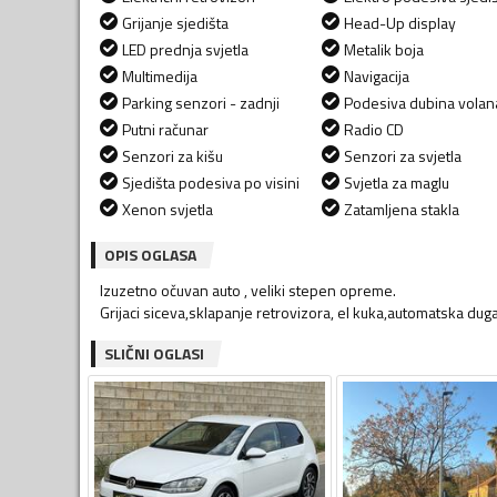
Grijanje sjedišta
Head-Up display
LED prednja svjetla
Metalik boja
Multimedija
Navigacija
Parking senzori - zadnji
Podesiva dubina volan
Putni računar
Radio CD
Senzori za kišu
Senzori za svjetla
Sjedišta podesiva po visini
Svjetla za maglu
Xenon svjetla
Zatamljena stakla
OPIS OGLASA
Izuzetno očuvan auto , veliki stepen opreme.
Grijaci siceva,sklapanje retrovizora, el kuka,automatska duga
SLIČNI OGLASI