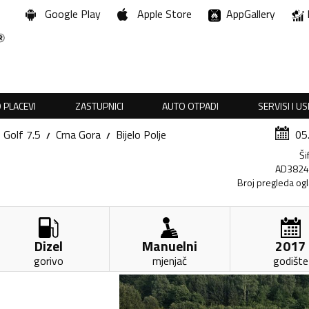
Google Play
Apple Store
AppGallery
 PLACEVI
ZASTUPNICI
AUTO OTPADI
SERVISI I U
Golf 7.5
Crna Gora
Bijelo Polje
05
Ši
AD382
Broj pregleda og
Dizel
Manuelni
2017
gorivo
mjenjač
godište