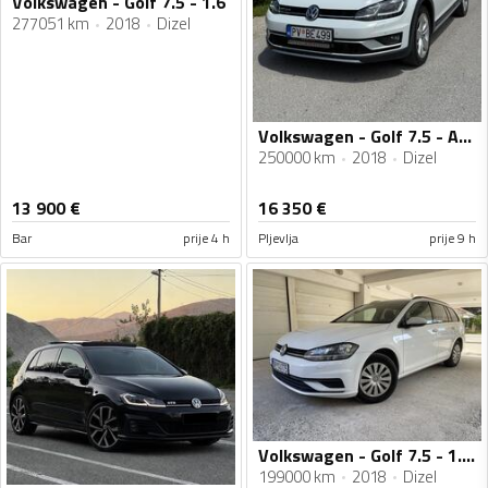
Volkswagen - Golf 7.5 - 1.6
277051 km
2018
Dizel
Volkswagen - Golf 7.5 - ALLTRACK 2.0 135KW 4MOTION
250000 km
2018
Dizel
13 900
€
16 350
€
Bar
prije 4 h
Pljevlja
prije 9 h
Volkswagen - Golf 7.5 - 1.6 TDI
199000 km
2018
Dizel