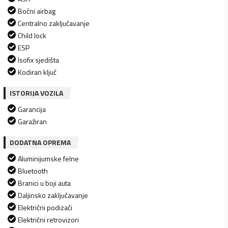
Bočni airbag
Centralno zaključavanje
Child lock
ESP
Isofix sjedišta
Kodiran ključ
ISTORIJA VOZILA
Garancija
Garažiran
DODATNA OPREMA
Aluminijumske felne
Bluetooth
Branici u boji auta
Daljinsko zaključavanje
Električni podizači
Električni retrovizori