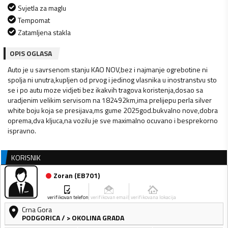
Svjetla za maglu
Tempomat
Zatamljena stakla
OPIS OGLASA
Auto je u savrsenom stanju KAO NOV,bez i najmanje ogrebotine ni
spolja ni unutra,kupljen od prvog i jedinog vlasnika u inostranstvu sto
se i po autu moze vidjeti bez ikakvih tragova koristenja,dosao sa
uradjenim velikim servisom na 182492km,ima prelijepu perla silver
white boju koja se presijava,ms gume 2025god.bukvalno nove,dobra
oprema,dva kljuca,na vozilu je sve maximalno ocuvano i besprekorno
ispravno.
KORISNIK
Zoran
(
EB701
)
verifikovan telefon
verifikovan email
verifikovana lokacija
Crna Gora
PODGORICA
/
> OKOLINA GRADA