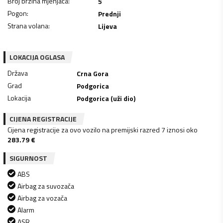
Broj brzina mjenjača
:
5
Pogon
:
Prednji
Strana volana
:
Lijeva
LOKACIJA OGLASA
Država
Crna Gora
Grad
Podgorica
Lokacija
Podgorica (uži dio)
CIJENA REGISTRACIJE
Cijena registracije za ovo vozilo na premijski razred 7 iznosi oko
283.79
€
SIGURNOST
ABS
Airbag za suvozača
Airbag za vozača
Alarm
ASR