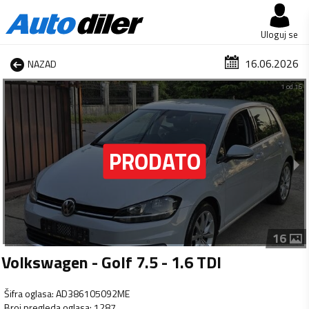
Uloguj se
16.06.2026
NAZAD
1 od 16
16
Volkswagen - Golf 7.5 - 1.6 TDI
Šifra oglasa
:
AD386105092ME
Broj pregleda oglasa
:
1287