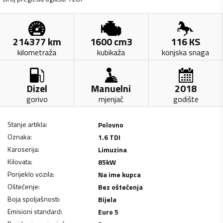
214377
km
1600
cm3
116
KS
kilometraža
kubikaža
konjska snaga
Dizel
Manuelni
2018
gorivo
mjenjač
godište
Stanje artikla
:
Polovno
Oznaka
:
1.6 TDI
Karoserija
:
Limuzina
Kilovata
:
85
kW
Porijeklo vozila
:
Na ime kupca
Oštećenje
:
Bez oštećenja
Boja spoljašnosti
:
Bijela
Emisioni standard
:
Euro 5