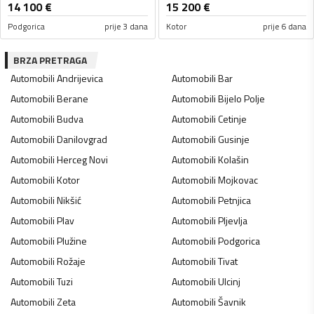
14 100
€
15 200
€
Podgorica
prije 3 dana
Kotor
prije 6 dana
BRZA PRETRAGA
Automobili
Andrijevica
Automobili
Bar
Automobili
Berane
Automobili
Bijelo Polje
Automobili
Budva
Automobili
Cetinje
Automobili
Danilovgrad
Automobili
Gusinje
Automobili
Herceg Novi
Automobili
Kolašin
Automobili
Kotor
Automobili
Mojkovac
Automobili
Nikšić
Automobili
Petnjica
Automobili
Plav
Automobili
Pljevlja
Automobili
Plužine
Automobili
Podgorica
Automobili
Rožaje
Automobili
Tivat
Automobili
Tuzi
Automobili
Ulcinj
Automobili
Zeta
Automobili
Šavnik