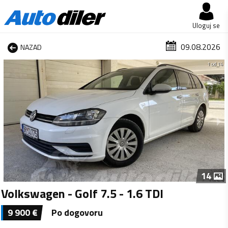
Uloguj se
09.08.2026
NAZAD
1 od 14
14
Volkswagen - Golf 7.5 - 1.6 TDI
9 900
€
Po dogovoru