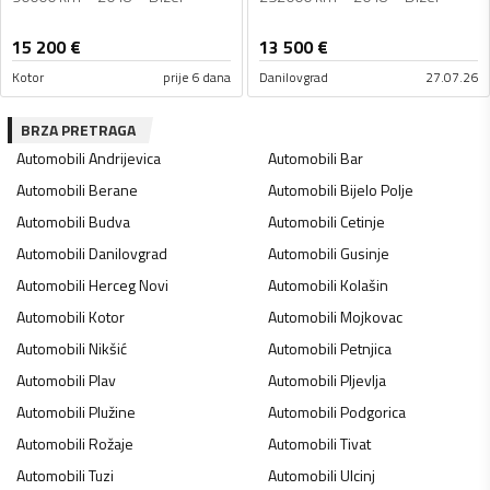
15 200
€
13 500
€
Kotor
prije 6 dana
Danilovgrad
27.07.26
BRZA PRETRAGA
Automobili
Andrijevica
Automobili
Bar
Automobili
Berane
Automobili
Bijelo Polje
Automobili
Budva
Automobili
Cetinje
Automobili
Danilovgrad
Automobili
Gusinje
Automobili
Herceg Novi
Automobili
Kolašin
Automobili
Kotor
Automobili
Mojkovac
Automobili
Nikšić
Automobili
Petnjica
Automobili
Plav
Automobili
Pljevlja
Automobili
Plužine
Automobili
Podgorica
Automobili
Rožaje
Automobili
Tivat
Automobili
Tuzi
Automobili
Ulcinj