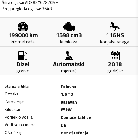
Šifra oglasa
:
AD382762820ME
Broj pregleda oglasa
:
3648
199000
km
1598
cm3
116
KS
kilometraža
kubikaža
konjska snaga
Dizel
Automatski
2018
gorivo
mjenjač
godište
Stanje artikla
:
Polovno
Oznaka
:
1.6 TDI
Karoserija
:
Karavan
Kilovata
:
85
kW
Porijeklo vozila
:
Domaće tablice
Vodi se na mene
:
Da
Oštećenje
:
Bez oštećenja