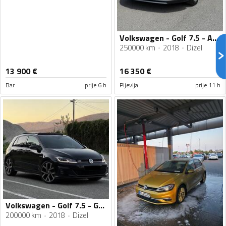
Volkswagen - Golf 7.5 - ALLTRACK 2.0 135KW 4MOTION
250000 km
2018
Dizel
13 900
€
16 350
€
Bar
prije 6 h
Pljevlja
prije 11 h
Volkswagen - Golf 7.5 - GTD
200000 km
2018
Dizel