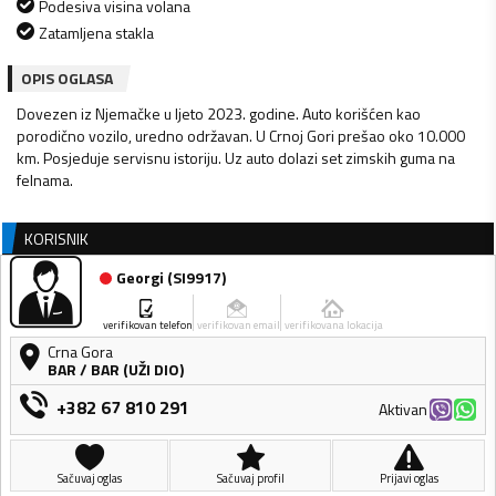
Podesiva visina volana
Zatamljena stakla
OPIS OGLASA
Dovezen iz Njemačke u ljeto 2023. godine. Auto korišćen kao
porodično vozilo, uredno održavan. U Crnoj Gori prešao oko 10.000
km. Posjeduje servisnu istoriju. Uz auto dolazi set zimskih guma na
felnama.
KORISNIK
Georgi
(
SI9917
)
verifikovan telefon
verifikovan email
verifikovana lokacija
Crna Gora
BAR
/
BAR (UŽI DIO)
+382 67 810 291
Aktivan
Sačuvaj oglas
Sačuvaj profil
Prijavi oglas