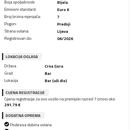
Boja spoljašnosti
:
Bijela
Emisioni standard
:
Euro 6
Broj brzina mjenjača
:
7
Pogon
:
Prednji
Strana volana
:
Lijeva
Registrovan do
:
06/2026
LOKACIJA OGLASA
Država
Crna Gora
Grad
Bar
Lokacija
Bar (uži dio)
CIJENA REGISTRACIJE
Cijena registracije za ovo vozilo na premijski razred 7 iznosi oko
291.79
€
DODATNA OPREMA
Podesiva dubina volana