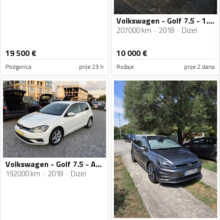
Volkswagen - Golf 7.5 - 1.6 TDI
207000 km
2018
Dizel
19 500
€
10 000
€
Podgorica
prije 23 h
Rožaje
prije 2 dana
Volkswagen - Golf 7.5 - Automatik
192000 km
2018
Dizel