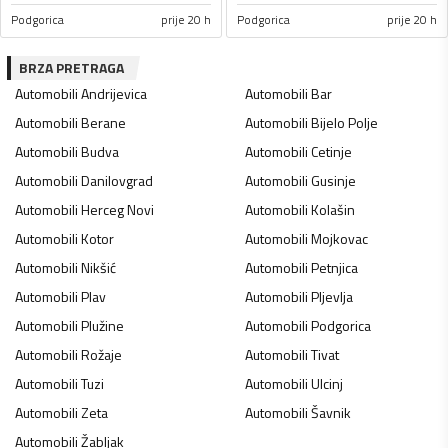
Podgorica
prije 20 h
Podgorica
prije 20 h
BRZA PRETRAGA
Automobili
Andrijevica
Automobili
Bar
Automobili
Berane
Automobili
Bijelo Polje
Automobili
Budva
Automobili
Cetinje
Automobili
Danilovgrad
Automobili
Gusinje
Automobili
Herceg Novi
Automobili
Kolašin
Automobili
Kotor
Automobili
Mojkovac
Automobili
Nikšić
Automobili
Petnjica
Automobili
Plav
Automobili
Pljevlja
Automobili
Plužine
Automobili
Podgorica
Automobili
Rožaje
Automobili
Tivat
Automobili
Tuzi
Automobili
Ulcinj
Automobili
Zeta
Automobili
Šavnik
Automobili
Žabljak