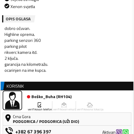
Xenon svjetla
OPIS OGLASA
dobro očuvan.
Highline oprema.
parking senzori 360
parking pilot
rikverc kamera itd.
2 ključa.
garancija na kilometražu.
ocarinjen na ime kupca.
KORISNIK
Boško_Buha
(
RH104
)
verifikovan telefon
verifikovan email
verifikovana lokacija
Crna Gora
PODGORICA
/
PODGORICA (UŽI DIO)
+382 67 396 397
Aktivan