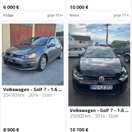
6 000
€
10 000
€
Rožaje
prije 15 h
Nikšić
prije 17 h
Volkswagen - Golf 7 - 1.6 TDI
254163 km
2014
Dizel
Volkswagen - Golf 7 - 1.6 TDI
250000 km
2014
Dizel
8 900
€
10 700
€