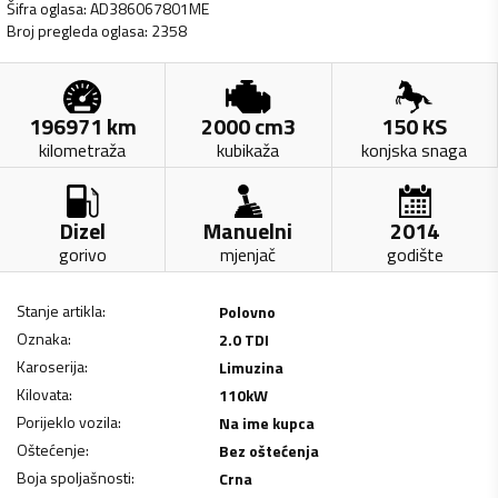
Šifra oglasa
:
AD386067801ME
Broj pregleda oglasa
:
2358
196971
km
2000
cm3
150
KS
kilometraža
kubikaža
konjska snaga
Dizel
Manuelni
2014
gorivo
mjenjač
godište
Stanje artikla
:
Polovno
Oznaka
:
2.0 TDI
Karoserija
:
Limuzina
Kilovata
:
110
kW
Porijeklo vozila
:
Na ime kupca
Oštećenje
:
Bez oštećenja
Boja spoljašnosti
:
Crna