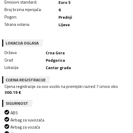
Emisioni standard
:
Euro 5
Broj brzina mjenjača
:
6
Pogon
:
Prednji
Strana volana
:
Lijeva
LOKACIJA OGLASA
Država
Crna Gora
Grad
Podgorica
Lokacija
Centar grada
CIJENA REGISTRACIJE
Cijena registracije za ovo vozilo na premijski razred 7 iznosi oko
300.19
€
SIGURNOST
ABS
Airbag za suvozača
Airbag za vozača