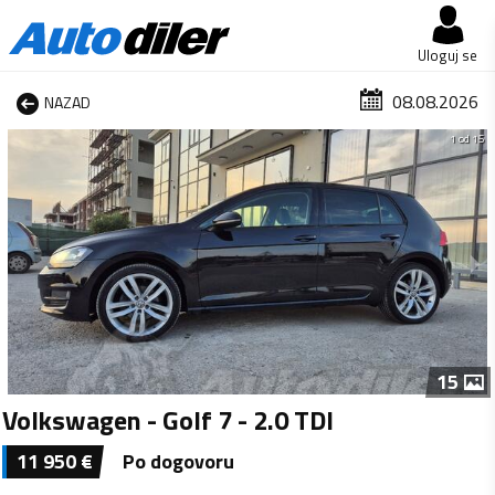
Uloguj se
08.08.2026
NAZAD
1 od 15
15
Volkswagen - Golf 7 - 2.0 TDI
11 950
€
Po dogovoru