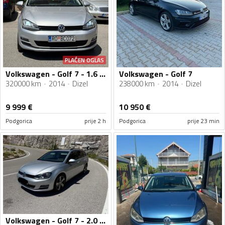
PLAĆEN OGLAS
Volkswagen - Golf 7 - 1.6 TDI
Volkswagen - Golf 7
320000 km
2014
Dizel
238000 km
2014
Dizel
9 999
€
10 950
€
Podgorica
prije 2 h
Podgorica
prije 23 min
Volkswagen - Golf 7 - 2.0 Tdi DSG