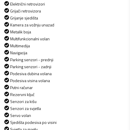
Električni retrovizori
Grijači retrovizora
Grijanje sjedišta
Kamera za vožnju unazad
Metalik boja
Multifunkcionalni volan
Multimedija
Navigacija
Parking senzori - prednji
Parking senzori - zadnji
Podesiva dubina volana
Podesiva visina volana
Putni računar
Rezervni ključ
Senzori za kišu
Senzori za svjetla
Servo volan
Sjedišta podesiva po visini
Svjetla za maglu