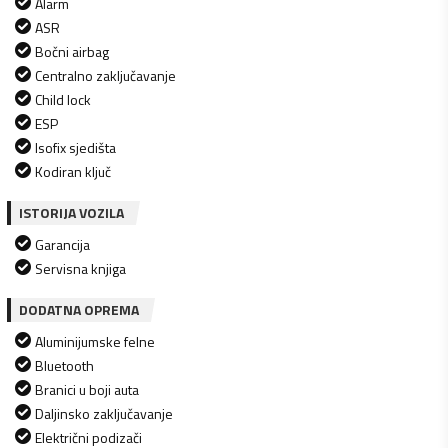
Alarm
ASR
Bočni airbag
Centralno zaključavanje
Child lock
ESP
Isofix sjedišta
Kodiran ključ
ISTORIJA VOZILA
Garancija
Servisna knjiga
DODATNA OPREMA
Aluminijumske felne
Bluetooth
Branici u boji auta
Daljinsko zaključavanje
Električni podizači