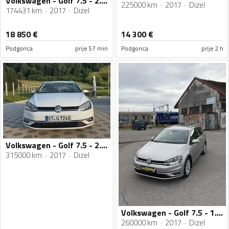
Volkswagen - Golf 7.5 - 2.0 tdi
225000 km
2017
Dizel
174431 km
2017
Dizel
18 850
€
14 300
€
Podgorica
prije 57 min
Podgorica
prije 2 h
Volkswagen - Golf 7.5 - 2.0 Tdi
315000 km
2017
Dizel
Volkswagen - Golf 7.5 - 1.6tdi
260000 km
2017
Dizel