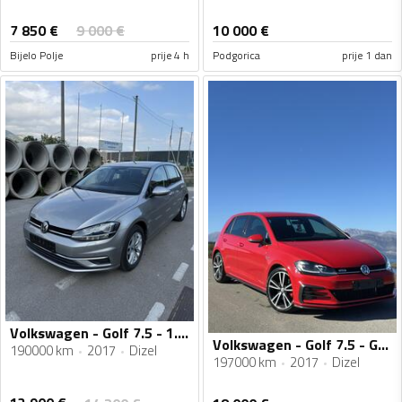
7 850
€
9 000
€
10 000
€
Bijelo Polje
prije 4 h
Podgorica
prije 1 dan
Volkswagen - Golf 7.5 - 1.6 TDI
Volkswagen - Golf 7.5 - GTD
190000 km
2017
Dizel
197000 km
2017
Dizel