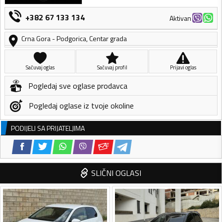
+382 67 133 134
Aktivan
Crna Gora
-
Podgorica
,
Centar grada
Sačuvaj oglas
Sačuvaj profil
Prijavi oglas
Pogledaj sve oglase prodavca
Pogledaj oglase iz tvoje okoline
PODIJELI SA PRIJATELJIMA
SLIČNI OGLASI