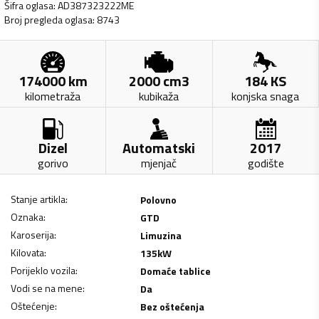
Šifra oglasa
:
AD387323222ME
Broj pregleda oglasa
:
8743
174000
km
2000
cm3
184
KS
kilometraža
kubikaža
konjska snaga
Dizel
Automatski
2017
gorivo
mjenjač
godište
Stanje artikla
:
Polovno
Oznaka
:
GTD
Karoserija
:
Limuzina
Kilovata
:
135
kW
Porijeklo vozila
:
Domaće tablice
Vodi se na mene
:
Da
Oštećenje
:
Bez oštećenja