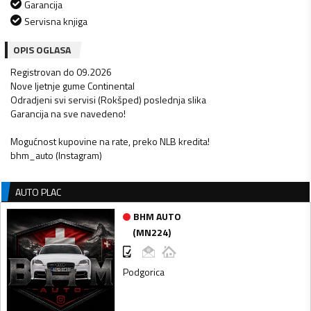
Garancija
Servisna knjiga
OPIS OGLASA
Registrovan do 09.2026
Nove ljetnje gume Continental
Odradjeni svi servisi (Rokšped) poslednja slika
Garancija na sve navedeno!
Mogućnost kupovine na rate, preko NLB kredita!
bhm_auto (Instagram)
AUTO PLAC
BHM AUTO
(
MN224
)
Podgorica