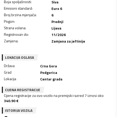
Boja spoljašnosti
:
Siva
Emisioni standard
:
Euro 6
Broj brzina mjenjača
:
6
Pogon
:
Prednji
Strana volana
:
Lijeva
Registrovan do
:
11/2026
Zamjena
:
Zamjena za jeftinije
LOKACIJA OGLASA
Država
Crna Gora
Grad
Podgorica
Lokacija
Centar grada
CIJENA REGISTRACIJE
Cijena registracije za ovo vozilo na premijski razred 7 iznosi oko
340.90
€
ISTORIJA VOZILA