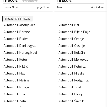
13 900
€
14 200
€
18 000
€
Herceg Novi
prije 1 dan
Tivat
prije 2 dana
BRZA PRETRAGA
Automobili
Andrijevica
Automobili
Bar
Automobili
Berane
Automobili
Bijelo Polje
Automobili
Budva
Automobili
Cetinje
Automobili
Danilovgrad
Automobili
Gusinje
Automobili
Herceg Novi
Automobili
Kolašin
Automobili
Kotor
Automobili
Mojkovac
Automobili
Nikšić
Automobili
Petnjica
Automobili
Plav
Automobili
Pljevlja
Automobili
Plužine
Automobili
Podgorica
Automobili
Rožaje
Automobili
Tivat
Automobili
Tuzi
Automobili
Ulcinj
Automobili
Zeta
Automobili
Šavnik