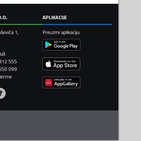
.O.
APLIKACIJE
ševića 1,
Preuzmi aplikaciju
:
448
 312 555
 550 099
ler.me