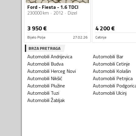
Ford - Fiesta - 1.6 TDCI
230000 km
2012
Dizel
3 950
€
4 200
€
Bijelo Polje
27.02.26
Cetinje
BRZA PRETRAGA
Automobili
Andrijevica
Automobili
Bar
Automobili
Budva
Automobili
Cetinje
Automobili
Herceg Novi
Automobili
Kolašin
Automobili
Nikšić
Automobili
Petnjica
Automobili
Plužine
Automobili
Podgoric
Automobili
Tuzi
Automobili
Ulcinj
Automobili
Žabljak