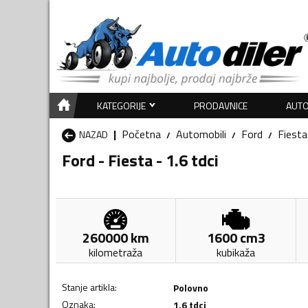
KATEGORIJE
PRODAVNICE
AUTO
Početna
Automobili
Ford
Fiesta
NAZAD
Ford - Fiesta - 1.6 tdci
260000
km
1600
cm3
kilometraža
kubikaža
Stanje artikla
:
Polovno
Oznaka
:
1.6 tdci