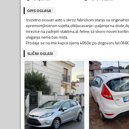
OPIS OGLASA
Izuzetno ocuvan auto u skroz fabrickom stanju sa originalno
opremom(ksenon svjetla,otkljucavanje i paljenje na dodir,dig
mrezice na zadnjim staklima,al. felme sa skoro novim kontine
ulaganja nema bas nista.
Prodaje se na ime kupca cijena 4850e po dogovoru tel.0
SLIČNI OGLASI