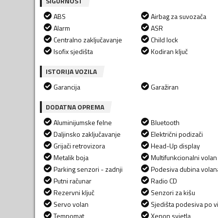
SIGURNOST
ABS
Airbag za suvozača
Alarm
ASR
Centralno zaključavanje
Child lock
Isofix sjedišta
Kodiran ključ
ISTORIJA VOZILA
Garancija
Garažiran
DODATNA OPREMA
Aluminijumske felne
Bluetooth
Daljinsko zaključavanje
Električni podizači
Grijači retrovizora
Head-Up display
Metalik boja
Multifunkcionalni volan
Parking senzori - zadnji
Podesiva dubina volan
Putni računar
Radio CD
Rezervni ključ
Senzori za kišu
Servo volan
Sjedišta podesiva po vi
Tempomat
Xenon svjetla