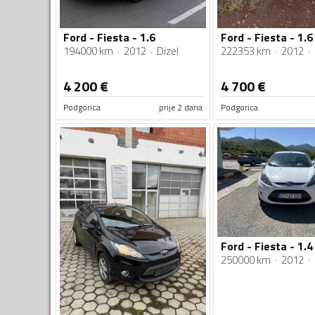
Ford - Fiesta - 1.6
194000 km
2012
Dizel
222353 km
2012
4 200
€
4 700
€
Podgorica
prije 2 dana
Podgorica
Ford - Fiesta - 1.4
250000 km
2012