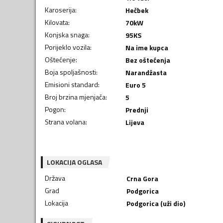
Karoserija
:
Hečbek
Kilovata
:
70
kW
Konjska snaga
:
95
KS
Porijeklo vozila
:
Na ime kupca
Oštećenje
:
Bez oštećenja
Boja spoljašnosti
:
Narandžasta
Emisioni standard
:
Euro 5
Broj brzina mjenjača
:
5
Pogon
:
Prednji
Strana volana
:
Lijeva
LOKACIJA OGLASA
Država
Crna Gora
Grad
Podgorica
Lokacija
Podgorica (uži dio)