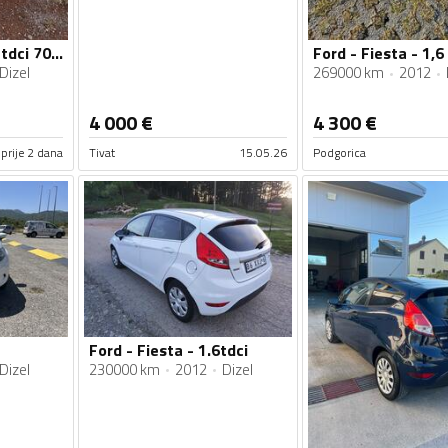
Ford - Fiesta - 1.6 tdci 70kw
Ford - Fiesta - 1,6
Dizel
269000 km
2012
4 000
€
4 300
€
prije 2 dana
Tivat
15.05.26
Podgorica
Ford - Fiesta - 1.6tdci
Dizel
230000 km
2012
Dizel