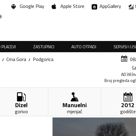
Google Play
Apple Store
AppGallery
 PLACEVI
ZASTUPNICI
AUTO OTPADI
SERVISI I U
Crna Gora
Podgorica
08
Ši
AD383
Broj pregleda og
Dizel
Manuelni
2012
gorivo
mjenjač
godište