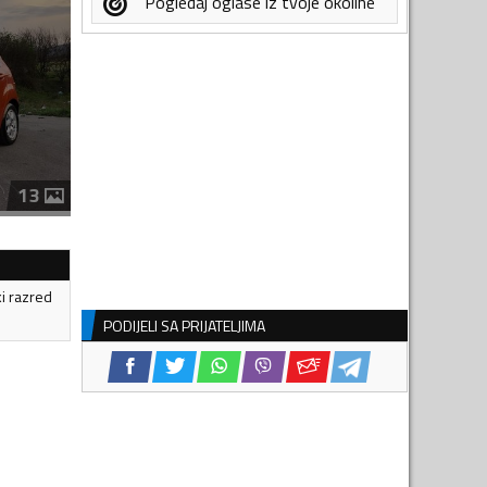
Pogledaj oglase iz tvoje okoline
13
ki razred
PODIJELI SA PRIJATELJIMA