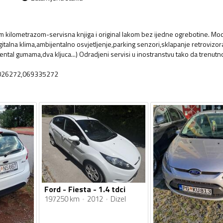
m kilometrazom-servisna knjiga i original lakom bez ijedne ogrebotine. Mode
italna klima,ambijentalno osvjetljenje,parking senzori,sklapanje retrovizor
ntal gumama,dva kljuca...) Odradjeni servisi u inostranstvu tako da trenutn
68026272,069335272
Ford - Fiesta - 1.4 tdci
197250 km
2012
Dizel