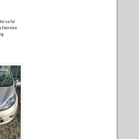
l sa ful
a,fabricke
og