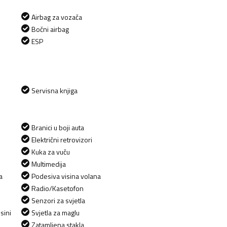
Airbag za vozača
Bočni airbag
ESP
Servisna knjiga
Branici u boji auta
Električni retrovizori
Kuka za vuču
Multimedija
a
Podesiva visina volana
Radio/Kasetofon
Senzori za svjetla
sini
Svjetla za maglu
Zatamljena stakla