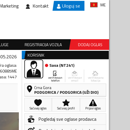
ME
Marketing
Kontakt
Uloguj se
SLUGE
REGISTRACIJA VOZILA
DODAJ OGLAS
KORISNIK
.05.2026
fra oglasa
:
Sasa
(
NT241
)
460885ME
lasa
:
1447
verifikovan
verifikovan
verifikovana
telefon
email
lokacija
Crna Gora
PODGORICA
/
PODGORICA (UŽI DIO)
Sačuvaj oglas
Sačuvaj profil
Prijavi oglas
Pogledaj sve oglase prodavca