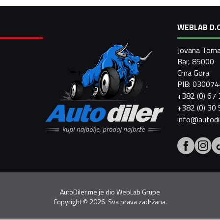
WEBLAB D.O
Jovana Toma
Bar, 85000
Crna Gora
PIB: 03007
+382 (0) 67
+382 (0) 30
info@autodi
AutoDiler.me je dio
WebLab Grupe
Copyright
©
2026. Sva prava zadržana.