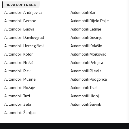
BRZA PRETRAGA
Automobili
Andrijevica
Automobili
Bar
Automobili
Berane
Automobili
Bijelo Polje
Automobili
Budva
Automobili
Cetinje
Automobili
Danilovgrad
Automobili
Gusinje
Automobili
Herceg Novi
Automobili
Kolašin
Automobili
Kotor
Automobili
Mojkovac
Automobili
Nikšić
Automobili
Petnjica
Automobili
Plav
Automobili
Pljevlja
Automobili
Plužine
Automobili
Podgorica
Automobili
Rožaje
Automobili
Tivat
Automobili
Tuzi
Automobili
Ulcinj
Automobili
Zeta
Automobili
Šavnik
Automobili
Žabljak