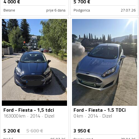
4 000
€
5 700
€
Berane
prije 6 dana
Podgorica
27.07.26
Ford - Fiesta - 1,5 tdci
Ford - Fiesta - 1.5 TDCi
163000 km
2014
Dizel
0 km
2014
Dizel
5 200
€
5 600
€
3 950
€