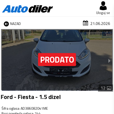
Uloguj se
21.06.2026
NAZAD
1 od 12
12
Ford - Fiesta - 1.5 dizel
Šifra oglasa
:
AD386082041ME
Broj pregleda oglasa
:
744