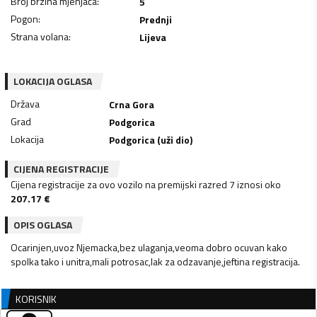
Broj brzina mjenjača
:
5
Pogon
:
Prednji
Strana volana
:
Lijeva
LOKACIJA OGLASA
Država
Crna Gora
Grad
Podgorica
Lokacija
Podgorica (uži dio)
CIJENA REGISTRACIJE
Cijena registracije za ovo vozilo na premijski razred 7 iznosi oko
207.17
€
OPIS OGLASA
Ocarinjen,uvoz Njemacka,bez ulaganja,veoma dobro ocuvan kako
spolka tako i unitra,mali potrosac,lak za odzavanje,jeftina registracija.
KORISNIK