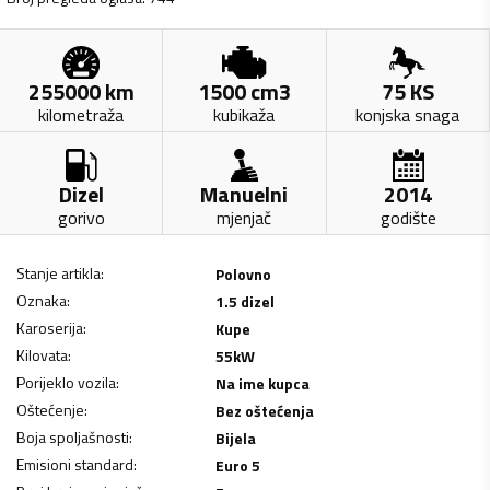
255000
km
1500
cm3
75
KS
kilometraža
kubikaža
konjska snaga
Dizel
Manuelni
2014
gorivo
mjenjač
godište
Stanje artikla
:
Polovno
Oznaka
:
1.5 dizel
Karoserija
:
Kupe
Kilovata
:
55
kW
Porijeklo vozila
:
Na ime kupca
Oštećenje
:
Bez oštećenja
Boja spoljašnosti
:
Bijela
Emisioni standard
:
Euro 5