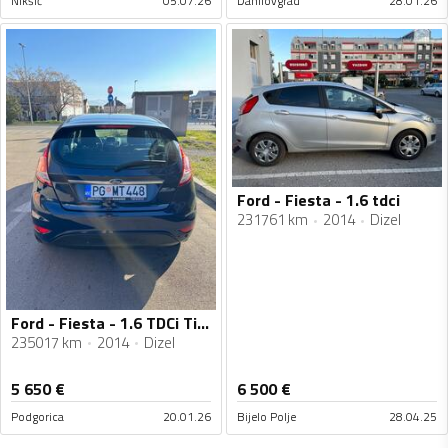
Nikšić
05.07.26
Danilovgrad
28.01.26
Ford - Fiesta - 1.6 tdci
231761 km
2014
Dizel
Ford - Fiesta - 1.6 TDCi Titanium
235017 km
2014
Dizel
5 650
€
6 500
€
Podgorica
20.01.26
Bijelo Polje
28.04.25