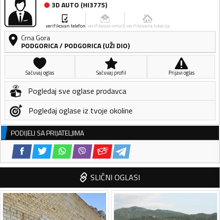
3D AUTO
(
HI3775
)
verifikovan telefon
verifikovan email
verifikovana lokacija
Crna Gora
PODGORICA
/
PODGORICA (UŽI DIO)
Sačuvaj oglas
Sačuvaj profil
Prijavi oglas
Pogledaj sve oglase prodavca
Pogledaj oglase iz tvoje okoline
PODIJELI SA PRIJATELJIMA
SLIČNI OGLASI