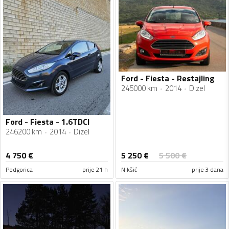
Ford - Fiesta - Restajling
245000 km
2014
Dizel
Ford - Fiesta - 1.6TDCI
246200 km
2014
Dizel
5 250
€
4 750
€
5 500
€
Podgorica
prije 21 h
Nikšić
prije 3 dana