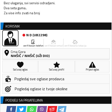
Bez ulaganja, svi servisi odradjeni.
Dva seta guma..
Za vise info zvati na broj
KORISNIK
N D
(
UB2298
)
verifikovan telefon
verifikovan email
verifikovana lokacija
Crna Gora
NIKŠIĆ
/
NIKŠIĆ (UŽI DIO)
Sačuvaj oglas
Sačuvaj profil
Prijavi oglas
Pogledaj sve oglase prodavca
Pogledaj oglase iz tvoje okoline
PODIJELI SA PRIJATELJIMA