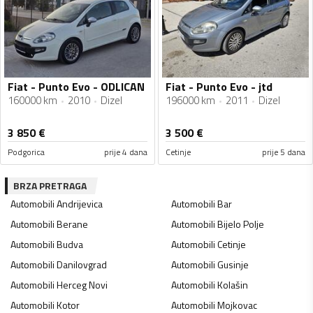
Fiat - Punto Evo - ODLICAN
Fiat - Punto Evo - jtd
160000 km
2010
Dizel
196000 km
2011
Dizel
3 850
€
3 500
€
Podgorica
prije 4 dana
Cetinje
prije 5 dana
BRZA PRETRAGA
Automobili
Andrijevica
Automobili
Bar
Automobili
Berane
Automobili
Bijelo Polje
Automobili
Budva
Automobili
Cetinje
Automobili
Danilovgrad
Automobili
Gusinje
Automobili
Herceg Novi
Automobili
Kolašin
Automobili
Kotor
Automobili
Mojkovac