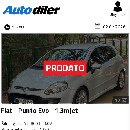
Uloguj se
02.07.2026
NAZAD
1 od 12
12
Fiat - Punto Evo - 1.3mjet
Šifra oglasa
:
AD380031360ME
Broj pregleda oglasa
:
4220