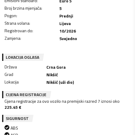
Emisioni standard
:
Euro 5
Broj brzina mjenjača
:
5
Pogon
:
Prednji
Strana volana
:
Lijeva
Registrovan do
:
10/2026
Zamjena
:
Svejedno
LOKACIJA OGLASA
Država
Crna Gora
Grad
Nikšić
Lokacija
Nikšić (uži dio)
CIJENA REGISTRACIJE
Cijena registracije za ovo vozilo na premijski razred 7 iznosi oko
225.45
€
SIGURNOST
ABS