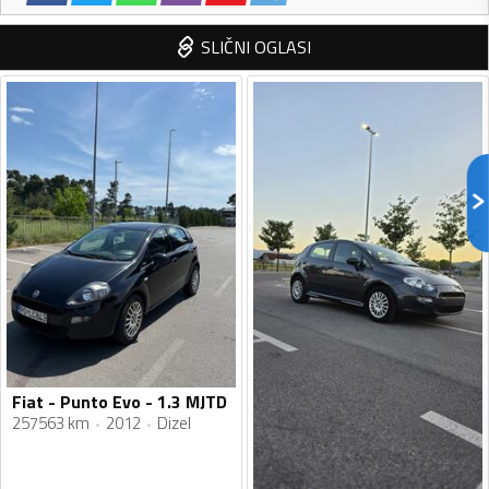
SLIČNI OGLASI
Fiat - Punto Evo - 1.3 MJTD
257563 km
2012
Dizel