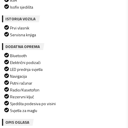
ASR
Isofix sjedišta
ISTORIJA VOZILA
Prvi vlasnik
Servisna knjiga
DODATNA OPREMA
Bluetooth
Električni podizači
LED prednja svjetla
Navigacija
Putni računar
Radio/Kasetofon
Rezervni ključ
Sjedišta podesiva po visini
Svjetla za maglu
OPIS OGLASA