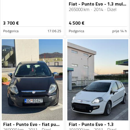
Fiat - Punto Evo - 1.3 multijet
265000 km
2014
Dizel
3 700
€
4 500
€
Podgorica
17.06.25
Podgorica
prije 14 h
Fiat - Punto Evo - fiat punto evo
Fiat - Punto Evo - 1.3
260000 km
2011
Dizel
191000 km
2011
Dizel