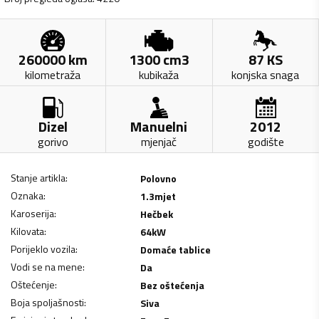
260000
km
1300
cm3
87
KS
kilometraža
kubikaža
konjska snaga
Dizel
Manuelni
2012
gorivo
mjenjač
godište
Stanje artikla
:
Polovno
Oznaka
:
1.3mjet
Karoserija
:
Hečbek
Kilovata
:
64
kW
Porijeklo vozila
:
Domaće tablice
Vodi se na mene
:
Da
Oštećenje
:
Bez oštećenja
Boja spoljašnosti
:
Siva