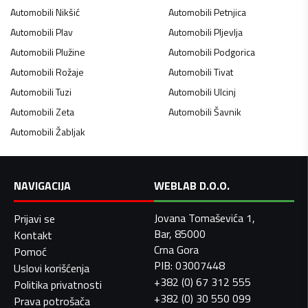
Automobili
Nikšić
Automobili
Petnjica
Automobili
Plav
Automobili
Pljevlja
Automobili
Plužine
Automobili
Podgorica
Automobili
Rožaje
Automobili
Tivat
Automobili
Tuzi
Automobili
Ulcinj
Automobili
Zeta
Automobili
Šavnik
Automobili
Žabljak
NAVIGACIJA
WEBLAB D.O.O.
Jovana Tomaševića 1,
Prijavi se
Bar, 85000
Kontakt
Crna Gora
Pomoć
PIB: 03007448
Uslovi korišćenja
+382 (0) 67 312 555
Politika privatnosti
+382 (0) 30 550 099
Prava potrošača