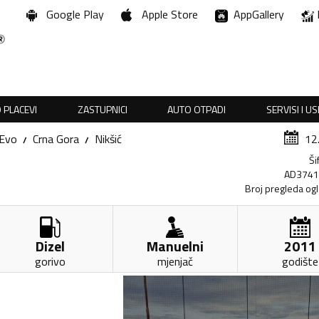
Google Play
Apple Store
AppGallery
 PLACEVI
ZASTUPNICI
AUTO OTPADI
SERVISI I U
Evo
Crna Gora
Nikšić
12
Ši
AD374
Broj pregleda og
Dizel
Manuelni
2011
gorivo
mjenjač
godište