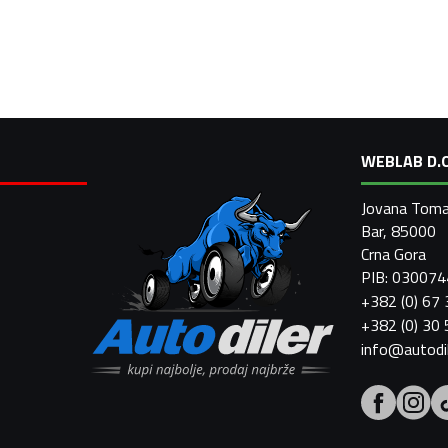
WEBLAB D.O
Jovana Toma
Bar, 85000
Crna Gora
PIB: 03007
+382 (0) 67
+382 (0) 30
info@autodi