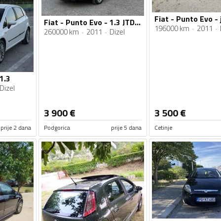
Fiat - Punto Evo - 
Fiat - Punto Evo - 1.3 JTDm
196000 km
2011
260000 km
2011
Dizel
1.3
Dizel
3 900
€
3 500
€
prije 2 dana
Podgorica
prije 5 dana
Cetinje