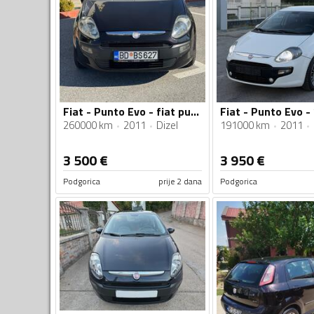
Fiat - Punto Evo - fiat punto evo
Fiat - Punto Evo - 
260000 km
2011
Dizel
191000 km
2011
3 500
€
3 950
€
Podgorica
prije 2 dana
Podgorica