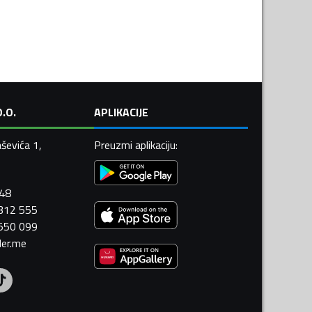
.O.
APLIKACIJE
ševića 1,
Preuzmi aplikaciju
:
448
 312 555
 550 099
ler.me