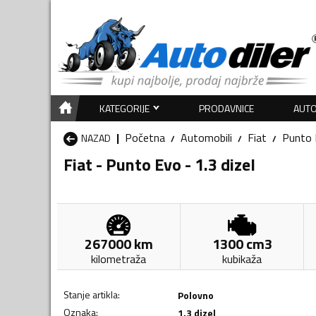
KATEGORIJE
PRODAVNICE
AUTO
Početna
Automobili
Fiat
Punto 
NAZAD
Fiat - Punto Evo - 1.3 dizel
267000
km
1300
cm3
kilometraža
kubikaža
Stanje artikla
:
Polovno
Oznaka
:
1.3 dizel