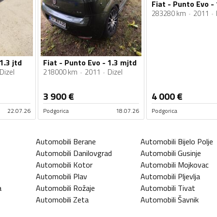
Fiat - Punto Evo -
283280 km
2011
1.3 jtd
Fiat - Punto Evo - 1.3 mjtd
Dizel
218000 km
2011
Dizel
3 900
€
4 000
€
22.07.26
Podgorica
18.07.26
Podgorica
Automobili
Berane
Automobili
Bijelo Polje
Automobili
Danilovgrad
Automobili
Gusinje
Automobili
Kotor
Automobili
Mojkovac
Automobili
Plav
Automobili
Pljevlja
a
Automobili
Rožaje
Automobili
Tivat
Automobili
Zeta
Automobili
Šavnik