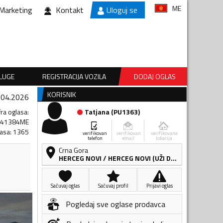
ME
Marketing
Kontakt
Uloguj se
SLUGE
REGISTRACIJA VOZILA
DODAJ OGLAS
KORISNIK
.04.2026
fra oglasa
:
Tatjana
(
PU1363
)
141384ME
lasa
:
1365
verifikovan
verifikovan
verifikovana
telefon
email
lokacija
Crna Gora
HERCEG NOVI
/
HERCEG NOVI (UŽI DIO)
Sačuvaj oglas
Sačuvaj profil
Prijavi oglas
Pogledaj sve oglase prodavca