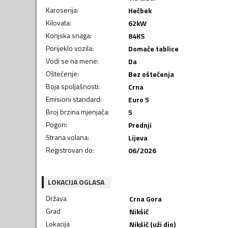
Karoserija
:
Hečbek
Kilovata
:
62
kW
Konjska snaga
:
84
KS
Porijeklo vozila
:
Domaće tablice
Vodi se na mene
:
Da
Oštećenje
:
Bez oštećenja
Boja spoljašnosti
:
Crna
Emisioni standard
:
Euro 5
Broj brzina mjenjača
:
5
Pogon
:
Prednji
Strana volana
:
Lijeva
Registrovan do
:
06/2026
LOKACIJA OGLASA
Država
Crna Gora
Grad
Nikšić
Lokacija
Nikšić (uži dio)