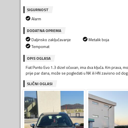
SIGURNOST
Alarm
DODATNA OPREMA
Daljinsko zaključavanje
Metalik boja
Tempomat
OPIS OGLASA
Fiat Punto Evo 1.3 dizel očuvan, ima dva ključa. Km prava, mo
prije par dana, može se pogledati u NK ili HN zavisno od d
SLIČNI OGLASI