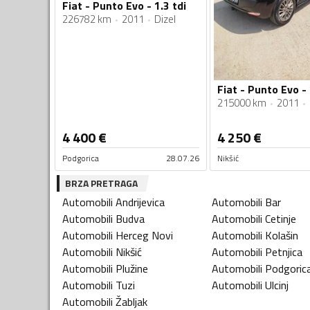
Fiat - Punto Evo - 1.3 tdi
226782 km
2011
Dizel
Fiat - Punto Evo - 
215000 km
2011
4 400
€
4 250
€
Podgorica
28.07.26
Nikšić
BRZA PRETRAGA
Automobili
Andrijevica
Automobili
Bar
Automobili
Budva
Automobili
Cetinje
Automobili
Herceg Novi
Automobili
Kolašin
Automobili
Nikšić
Automobili
Petnjica
Automobili
Plužine
Automobili
Podgoric
Automobili
Tuzi
Automobili
Ulcinj
Automobili
Žabljak