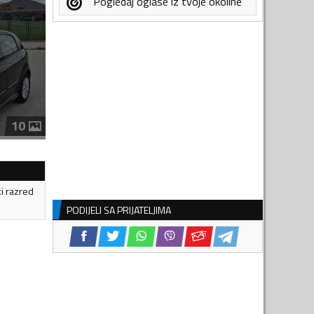
Pogledaj oglase iz tvoje okoline
10
ki razred
PODIJELI SA PRIJATELJIMA