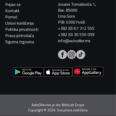
Jovana Tomaševića 1,
Prijavi se
Bar, 85000
Kontakt
Crna Gora
Pomoć
PIB: 03007448
Uslovi korišćenja
+382 (0) 67 312 555
Politika privatnosti
+382 (0) 30 550 099
Prava potrošača
info@autodiler.me
Sigurna trgovina
AutoDiler.me je dio
WebLab Grupe
Copyright
©
2026. Sva prava zadržana.