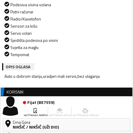
Podesiva visina volana
Putni računar
Radio/Kasetofon
Senzori za kišu
Servo volan
Sjedišta podesiva po visini
Svjetla za maglu
Tempomat
OPIS OGLASA
Auto u dobrom stanju,uradjen mali servis,bez ulaganja
KORISNIK
Fijat
(
BE7559
)
verifikovan telefon
verifikovan email
verifikovana lokacija
Crna Gora
NIKŠIĆ
/
NIKŠIĆ (UŽI DIO)