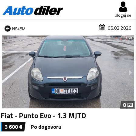
Uloguj se
05.02.2026
NAZAD
1 od 8
8
Fiat - Punto Evo - 1.3 MJTD
3 600
€
Po dogovoru