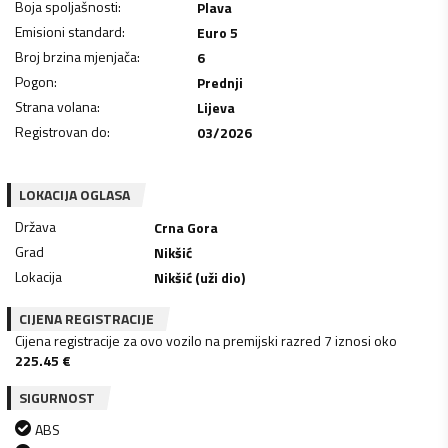
Boja spoljašnosti
:
Plava
Emisioni standard
:
Euro 5
Broj brzina mjenjača
:
6
Pogon
:
Prednji
Strana volana
:
Lijeva
Registrovan do
:
03/2026
LOKACIJA OGLASA
Država
Crna Gora
Grad
Nikšić
Lokacija
Nikšić (uži dio)
CIJENA REGISTRACIJE
Cijena registracije za ovo vozilo na premijski razred 7 iznosi oko
225.45
€
SIGURNOST
ABS