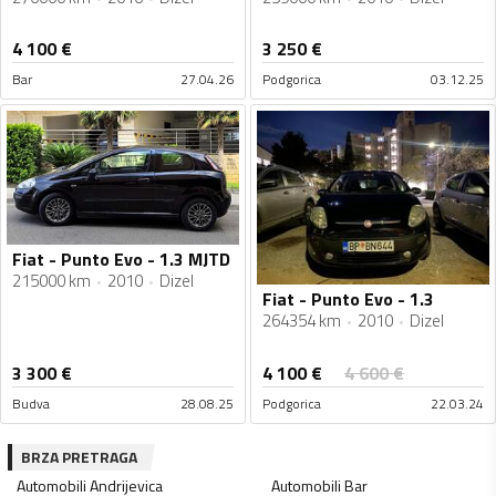
4 100
€
3 250
€
Bar
27.04.26
Podgorica
03.12.25
Fiat - Punto Evo - 1.3 MJTD
215000 km
2010
Dizel
Fiat - Punto Evo - 1.3
264354 km
2010
Dizel
4 100
€
3 300
€
4 600
€
Budva
28.08.25
Podgorica
22.03.24
BRZA PRETRAGA
Automobili
Andrijevica
Automobili
Bar