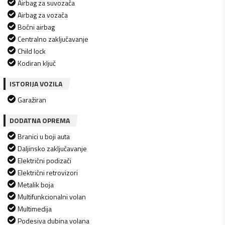
Airbag za suvozača
Airbag za vozača
Bočni airbag
Centralno zaključavanje
Child lock
Kodiran ključ
ISTORIJA VOZILA
Garažiran
DODATNA OPREMA
Branici u boji auta
Daljinsko zaključavanje
Električni podizači
Električni retrovizori
Metalik boja
Multifunkcionalni volan
Multimedija
Podesiva dubina volana