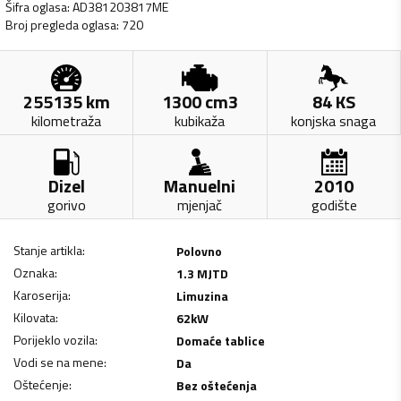
Šifra oglasa
:
AD381203817ME
Broj pregleda oglasa
:
720
255135
km
1300
cm3
84
KS
kilometraža
kubikaža
konjska snaga
Dizel
Manuelni
2010
gorivo
mjenjač
godište
Stanje artikla
:
Polovno
Oznaka
:
1.3 MJTD
Karoserija
:
Limuzina
Kilovata
:
62
kW
Porijeklo vozila
:
Domaće tablice
Vodi se na mene
:
Da
Oštećenje
:
Bez oštećenja