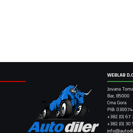
WEBLAB D.O
Jovana Toma
Bar, 85000
Crna Gora
PIB: 03007
+382 (0) 67
+382 (0) 30
info@autodi