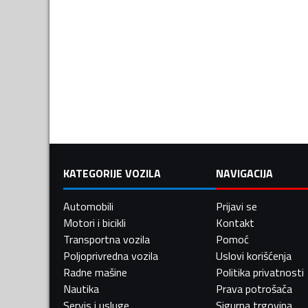
KATEGORIJE VOZILA
NAVIGACIJA
Automobili
Prijavi se
Motori i bicikli
Kontakt
Transportna vozila
Pomoć
Poljoprivredna vozila
Uslovi korišćenja
Radne mašine
Politika privatnosti
Nautika
Prava potrošača
Servis i usluge
Sigurna trgovina