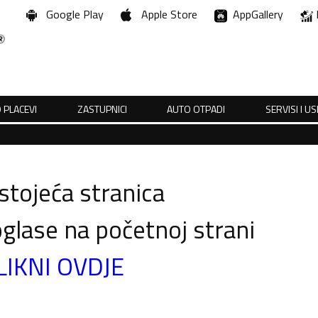
Google Play
Apple Store
AppGallery
 PLACEVI
ZASTUPNICI
AUTO OTPADI
SERVISI I U
tojeća stranica
glase na početnoj strani
LIKNI OVDJE