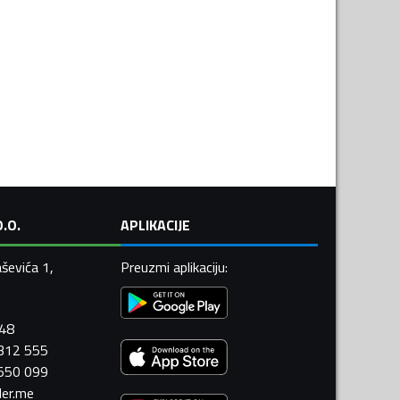
.O.
APLIKACIJE
ševića 1,
Preuzmi aplikaciju
:
448
 312 555
 550 099
ler.me