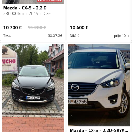
Mazda - CX-5 - 2,2 D
230000 km
2015
Dizel
10 700
€
13 200
€
10 400
€
Tivat
30.07.26
Nikšić
prije 10 h
Mazda - CX-5 - 2.2D-SKYACTIV