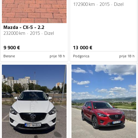
172900 km
2015
Dizel
Mazda - CX-5 - 2.2
232000 km
2015
Dizel
9 900
€
13 000
€
Berane
prije 18 h
Podgorica
prije 18 h