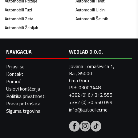
Automobili
Rožaje
Automobili
Tivat
Automobili
Tuzi
Automobili
Ulcinj
Automobili
Zeta
Automobili
Šavnik
Automobili
Žabljak
NAVIGACIJA
WEBLAB D.O.O.
Jovana Tomaševića 1,
Prijavi se
Bar, 85000
Kontakt
Crna Gora
Pomoć
PIB: 03007448
Uslovi korišćenja
+382 (0) 67 312 555
Politika privatnosti
+382 (0) 30 550 099
Prava potrošača
info@autodiler.me
Sigurna trgovina