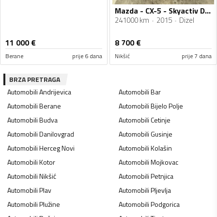
Mazda - CX-5 - Skyactiv D 2.2
241000 km
2015
Dizel
11 000
€
8 700
€
Berane
prije 6 dana
Nikšić
prije 7 dana
BRZA PRETRAGA
Automobili
Andrijevica
Automobili
Bar
Automobili
Berane
Automobili
Bijelo Polje
Automobili
Budva
Automobili
Cetinje
Automobili
Danilovgrad
Automobili
Gusinje
Automobili
Herceg Novi
Automobili
Kolašin
Automobili
Kotor
Automobili
Mojkovac
Automobili
Nikšić
Automobili
Petnjica
Automobili
Plav
Automobili
Pljevlja
Automobili
Plužine
Automobili
Podgorica