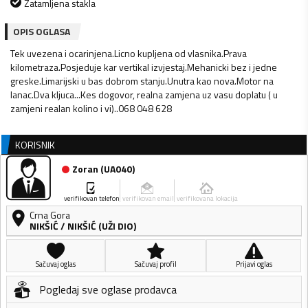
Zatamljena stakla
OPIS OGLASA
Tek uvezena i ocarinjena.Licno kupljena od vlasnika.Prava
kilometraza.Posjeduje kar vertikal izvjestaj.Mehanicki bez i jedne
greske.Limarijski u bas dobrom stanju.Unutra kao nova.Motor na
lanac.Dva kljuca...Kes dogovor, realna zamjena uz vasu doplatu ( u
zamjeni realan kolino i vi)..068 048 628
KORISNIK
Zoran
(
UA040
)
verifikovan telefon
verifikovan email
verifikovana lokacija
Crna Gora
NIKŠIĆ
/
NIKŠIĆ (UŽI DIO)
Sačuvaj oglas
Sačuvaj profil
Prijavi oglas
Pogledaj sve oglase prodavca