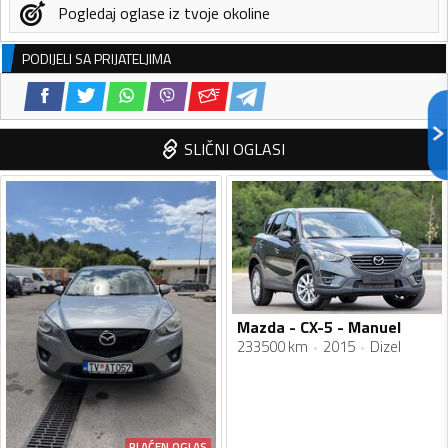
Pogledaj oglase iz tvoje okoline
PODIJELI SA PRIJATELJIMA
SLIČNI OGLASI
Mazda - CX-5 - Manuel
233500 km
2015
Dizel
PLAĆEN OGLAS