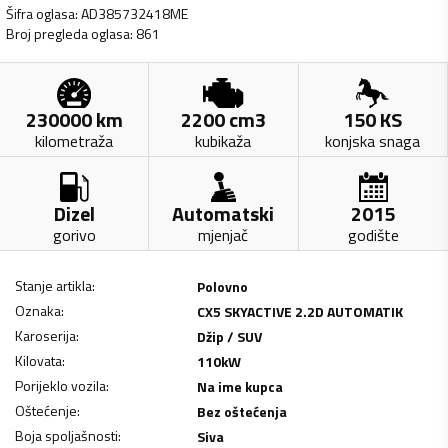
Šifra oglasa
:
AD385732418ME
Broj pregleda oglasa
:
861
230000
km
2200
cm3
150
KS
kilometraža
kubikaža
konjska snaga
Dizel
Automatski
2015
gorivo
mjenjač
godište
Stanje artikla
:
Polovno
Oznaka
:
CX5 SKYACTIVE 2.2D AUTOMATIK
Karoserija
:
Džip / SUV
Kilovata
:
110
kW
Porijeklo vozila
:
Na ime kupca
Oštećenje
:
Bez oštećenja
Boja spoljašnosti
:
Siva