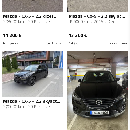
Mazda - CX-5 - 2.2 dizel motor, 150ks
Mazda - CX-5 - 2.2 sky active
208600 km
2015
Dizel
159000 km
2015
Dizel
11 200
€
13 200
€
Podgorica
prije 3 dana
Nikšić
prije 4 dana
Mazda - CX-5 - 2.2 skyactive-D
270000 km
2015
Dizel