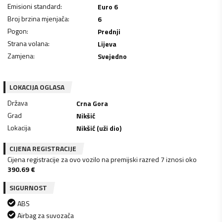
Emisioni standard
:
Euro 6
Broj brzina mjenjača
:
6
Pogon
:
Prednji
Strana volana
:
Lijeva
Zamjena
:
Svejedno
LOKACIJA OGLASA
Država
Crna Gora
Grad
Nikšić
Lokacija
Nikšić (uži dio)
CIJENA REGISTRACIJE
Cijena registracije za ovo vozilo na premijski razred 7 iznosi oko
390.69
€
SIGURNOST
ABS
Airbag za suvozača