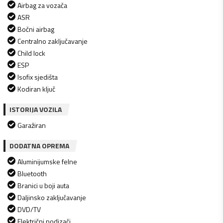
Airbag za vozača
ASR
Bočni airbag
Centralno zaključavanje
Child lock
ESP
Isofix sjedišta
Kodiran ključ
ISTORIJA VOZILA
Garažiran
DODATNA OPREMA
Aluminijumske felne
Bluetooth
Branici u boji auta
Daljinsko zaključavanje
DVD/TV
Električni podizači