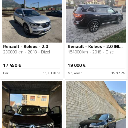
Renault - Koleos - 2.0
Renault - Koleos - 2.0 INITIALE PARIS
230000 km
2018
Dizel
154000 km
2018
Dizel
17 450
€
19 000
€
Bar
prije 3 dana
Mojkovac
15.07.26