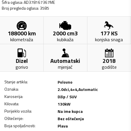
Šifra oglasa
:
AD378167367ME
Broj pregleda oglasa
:
3585
188000
km
2000
cm3
177
KS
kilometraža
kubikaža
konjska snaga
Dizel
Automatski
2018
gorivo
mjenjač
godište
Stanje artikla
:
Polovno
Oznaka
:
2.0dci,4×4,Automatic
Karoserija
:
Džip / SUV
Kilovata
:
130
kW
Porijeklo vozila
:
Na ime kupca
Oštećenje
:
Bez oštećenja
Boja spoljašnosti
:
Plava