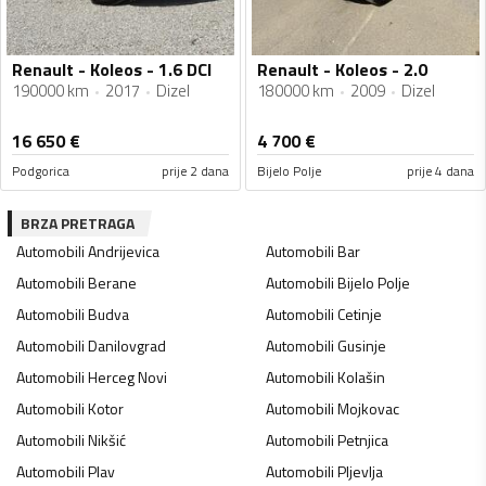
Renault - Koleos - 1.6 DCI
Renault - Koleos - 2.0
190000 km
2017
Dizel
180000 km
2009
Dizel
16 650
€
4 700
€
Podgorica
prije 2 dana
Bijelo Polje
prije 4 dana
BRZA PRETRAGA
Automobili
Andrijevica
Automobili
Bar
Automobili
Berane
Automobili
Bijelo Polje
Automobili
Budva
Automobili
Cetinje
Automobili
Danilovgrad
Automobili
Gusinje
Automobili
Herceg Novi
Automobili
Kolašin
Automobili
Kotor
Automobili
Mojkovac
Automobili
Nikšić
Automobili
Petnjica
Automobili
Plav
Automobili
Pljevlja