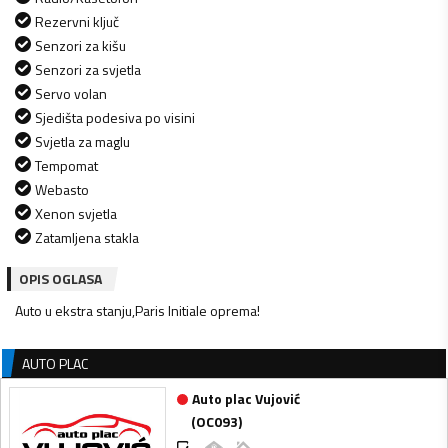
Rezervni ključ
Senzori za kišu
Senzori za svjetla
Servo volan
Sjedišta podesiva po visini
Svjetla za maglu
Tempomat
Webasto
Xenon svjetla
Zatamljena stakla
OPIS OGLASA
Auto u ekstra stanju,Paris Initiale oprema!
AUTO PLAC
Auto plac Vujović
(
OC093
)