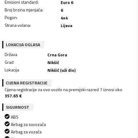
Emisioni standard
:
Euro 6
Broj brzina mjenjača
:
6
Pogon
:
4x4
Strana volana
:
Lijeva
LOKACIJA OGLASA
Država
Crna Gora
Grad
Nikšić
Lokacija
Nikšić (uži dio)
CIJENA REGISTRACIJE
Cijena registracije za ovo vozilo na premijski razred 7 iznosi oko
357.65
€
SIGURNOST
ABS
Airbag za suvozača
Airbag za vozača