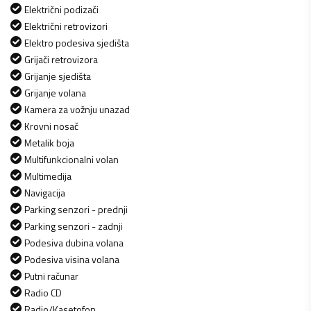
Električni podizači
Električni retrovizori
Elektro podesiva sjedišta
Grijači retrovizora
Grijanje sjedišta
Grijanje volana
Kamera za vožnju unazad
Krovni nosač
Metalik boja
Multifunkcionalni volan
Multimedija
Navigacija
Parking senzori - prednji
Parking senzori - zadnji
Podesiva dubina volana
Podesiva visina volana
Putni računar
Radio CD
Radio/Kasetofon