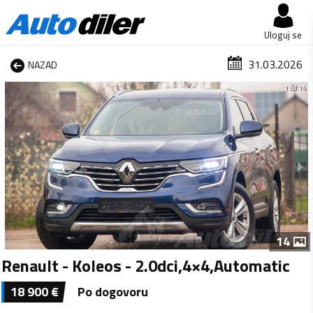
Uloguj se
31.03.2026
NAZAD
1 od 14
14
Renault - Koleos - 2.0dci,4×4,Automatic
18 900
€
Po dogovoru