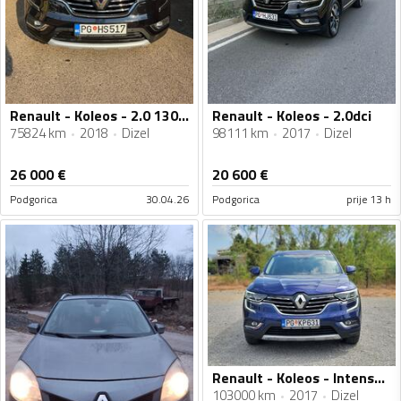
Renault - Koleos - 2.0 130kv 4x4
Renault - Koleos - 2.0dci
75824 km
2018
Dizel
98111 km
2017
Dizel
26 000
€
20 600
€
Podgorica
30.04.26
Podgorica
prije 13 h
Renault - Koleos - Intense Energy 175 dci 4x4 decembar /2017
103000 km
2017
Dizel