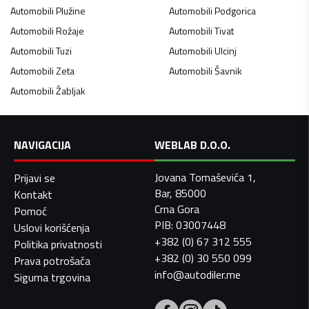
Automobili
Plužine
Automobili
Podgorica
Automobili
Rožaje
Automobili
Tivat
Automobili
Tuzi
Automobili
Ulcinj
Automobili
Zeta
Automobili
Šavnik
Automobili
Žabljak
NAVIGACIJA
WEBLAB D.O.O.
Jovana Tomaševića 1,
Prijavi se
Bar, 85000
Kontakt
Crna Gora
Pomoć
PIB: 03007448
Uslovi korišćenja
+382 (0) 67 312 555
Politika privatnosti
+382 (0) 30 550 099
Prava potrošača
info@autodiler.me
Sigurna trgovina