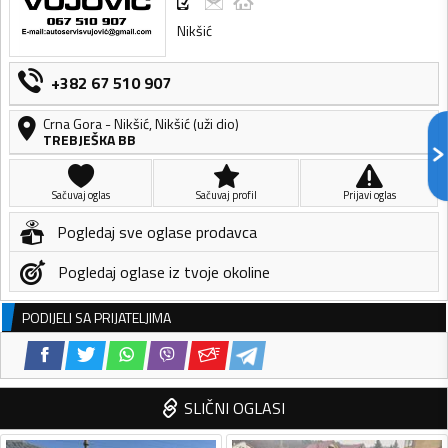
Nikšić
+382 67 510 907
Crna Gora
-
Nikšić
,
Nikšić (uži dio)
TREBJEŠKA BB
Sačuvaj oglas
Sačuvaj profil
Prijavi oglas
Pogledaj sve oglase prodavca
Pogledaj oglase iz tvoje okoline
PODIJELI SA PRIJATELJIMA
SLIČNI OGLASI