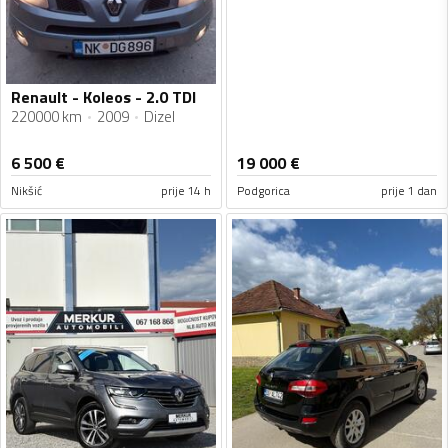
Renault - Koleos - 2.0 TDI
220000 km
2009
Dizel
6 500
€
19 000
€
Nikšić
prije 14 h
Podgorica
prije 1 dan