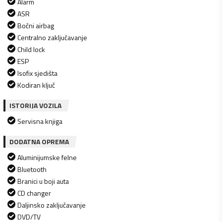
Alarm
ASR
Bočni airbag
Centralno zaključavanje
Child lock
ESP
Isofix sjedišta
Kodiran ključ
ISTORIJA VOZILA
Servisna knjiga
DODATNA OPREMA
Aluminijumske felne
Bluetooth
Branici u boji auta
CD changer
Daljinsko zaključavanje
DVD/TV