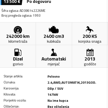
13 500
€
Po dogovoru
Šifra oglasa
:
AD386142226ME
Broj pregleda oglasa
:
1993
242000
km
2400
cm3
200
KS
kilometraža
kubikaža
konjska snaga
Dizel
Automatski
2013
gorivo
mjenjač
godište
Stanje artikla
:
Polovno
Oznaka
:
2.4,AWD,AUTOMATIK,2013GOD.
Karoserija
:
Džip / SUV
Kilovata
:
147
kW
Porijeklo vozila
:
Na ime kupca
Oštećenje
:
Bez oštećenja