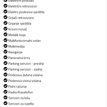
Električni podizači
Električni retrovizori
Elektro podesiva sjedišta
Grijači retrovizora
Grijanje sjedišta
Krovni nosač
Metalik boja
Multifunkcionalni volan
Multimedija
Navigacija
Panorama krov
Parking senzori - prednji
Parking senzori - zadnji
Podesiva dubina volana
Podesiva visina volana
Putni računar
Radio/Kasetofon
Senzori za kišu
Senzori za svjetla