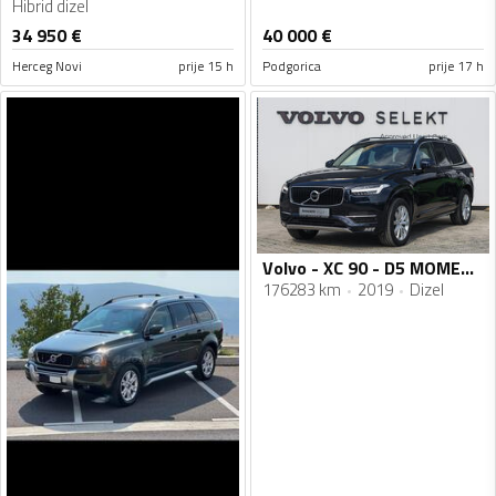
Hibrid dizel
34 950
€
40 000
€
Herceg Novi
prije 15 h
Podgorica
prije 17 h
Volvo - XC 90 - D5 MOMENTUM AWD
176283 km
2019
Dizel