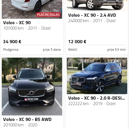
Volvo - XC 90 - 2.4 AVD
PLAĆEN OGLAS
240000 km
2011
Dizel
Volvo - XC 90
107000 km
2017
Dizel
34 900
€
12 000
€
Podgorica
prije 3 dana
Nikšić
prije 53 min
Volvo - XC 90 - 2.0 R-DESIGN
222222 km
2019
Dizel
Volvo - XC 90 - B5 AWD
201000 km
2020