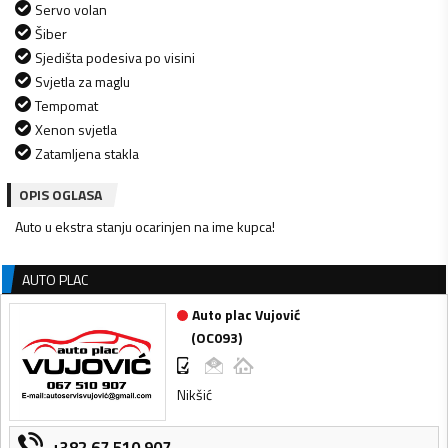
Servo volan
Šiber
Sjedišta podesiva po visini
Svjetla za maglu
Tempomat
Xenon svjetla
Zatamljena stakla
OPIS OGLASA
Auto u ekstra stanju ocarinjen na ime kupca!
AUTO PLAC
Auto plac Vujović
(
OC093
)
Nikšić
+382 67 510 907