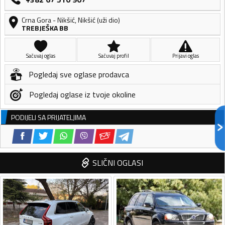
Crna Gora
-
Nikšić
,
Nikšić (uži dio)
TREBJEŠKA BB
Sačuvaj oglas
Sačuvaj profil
Prijavi oglas
Pogledaj sve oglase prodavca
Pogledaj oglase iz tvoje okoline
PODIJELI SA PRIJATELJIMA
SLIČNI OGLASI