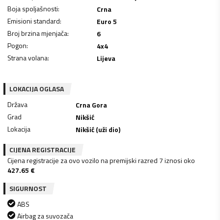
Boja spoljašnosti
:
Crna
Emisioni standard
:
Euro 5
Broj brzina mjenjača
:
6
Pogon
:
4x4
Strana volana
:
Lijeva
LOKACIJA OGLASA
Država
Crna Gora
Grad
Nikšić
Lokacija
Nikšić (uži dio)
CIJENA REGISTRACIJE
Cijena registracije za ovo vozilo na premijski razred 7 iznosi oko
427.65
€
SIGURNOST
ABS
Airbag za suvozača