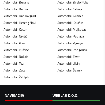
Automobili
Berane
Automobili
Bijelo Polje
Automobili
Budva
Automobili
Cetinje
Automobili
Danilovgrad
Automobili
Gusinje
Automobili
Herceg Novi
Automobili
Kolašin
Automobili
Kotor
Automobili
Mojkovac
Automobili
Nikšić
Automobili
Petnjica
Automobili
Plav
Automobili
Pljevlja
Automobili
Plužine
Automobili
Podgorica
Automobili
Rožaje
Automobili
Tivat
Automobili
Tuzi
Automobili
Ulcinj
Automobili
Zeta
Automobili
Šavnik
Automobili
Žabljak
NAVIGACIJA
WEBLAB D.O.O.