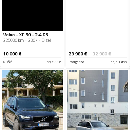
Volvo - XC 90 - 2.4 D5
225000 km
2007
Dizel
29 980
€
10 000
€
32 980
€
Nikšić
prije 22 h
Podgorica
prije 1 dan