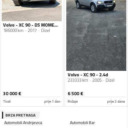
Volvo - XC 90 - D5 MOMENTUM
186000 km
2017
Dizel
Volvo - XC 90 - 2.4d
233333 km
2005
Dizel
30 000
€
6 500
€
Tivat
prije 1 dan
Rožaje
prije 2 dana
BRZA PRETRAGA
Automobili
Andrijevica
Automobili
Bar