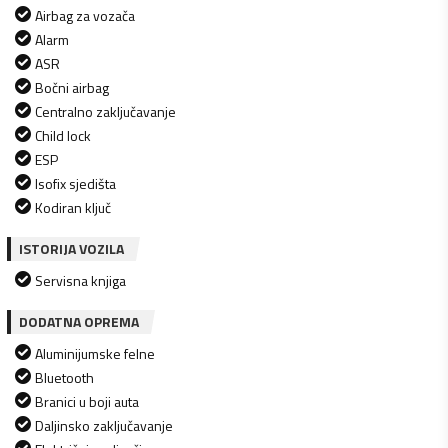
Airbag za vozača
Alarm
ASR
Bočni airbag
Centralno zaključavanje
Child lock
ESP
Isofix sjedišta
Kodiran ključ
ISTORIJA VOZILA
Servisna knjiga
DODATNA OPREMA
Aluminijumske felne
Bluetooth
Branici u boji auta
Daljinsko zaključavanje