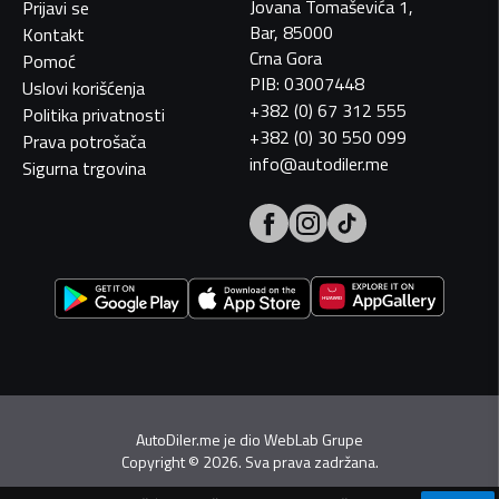
Jovana Tomaševića 1,
Prijavi se
Bar, 85000
Kontakt
Crna Gora
Pomoć
PIB: 03007448
Uslovi korišćenja
+382 (0) 67 312 555
Politika privatnosti
+382 (0) 30 550 099
Prava potrošača
info@autodiler.me
Sigurna trgovina
AutoDiler.me je dio
WebLab Grupe
Copyright
©
2026. Sva prava zadržana.