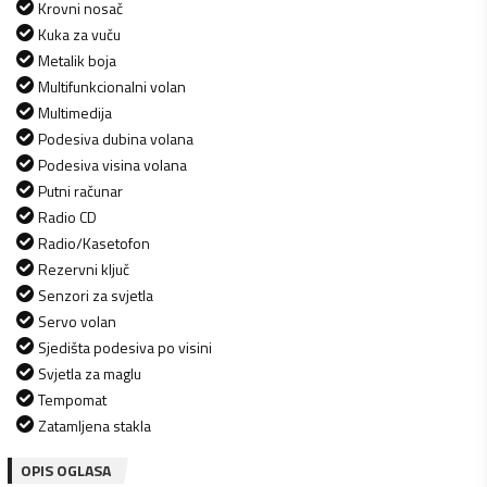
Krovni nosač
Kuka za vuču
Metalik boja
Multifunkcionalni volan
Multimedija
Podesiva dubina volana
Podesiva visina volana
Putni računar
Radio CD
Radio/Kasetofon
Rezervni ključ
Senzori za svjetla
Servo volan
Sjedišta podesiva po visini
Svjetla za maglu
Tempomat
Zatamljena stakla
OPIS OGLASA