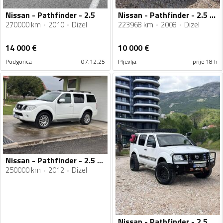
Nissan - Pathfinder - 2.5
Nissan - Pathfinder - 2.5 dci
270000 km
2010
Dizel
223968 km
2008
Dizel
14 000
€
10 000
€
Podgorica
07.12.25
Pljevlja
prije 18 h
Nissan - Pathfinder - 2.5 DCI
250000 km
2012
Dizel
Nissan - Pathfinder - 2.5