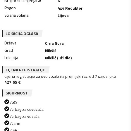
Broj brzina mjenjača
:
6
Pogon
:
4x4 Reduktor
Strana volana
:
Lijeva
LOKACIJA OGLASA
Država
Crna Gora
Grad
Nikšić
Lokacija
Nikšić (uži dio)
CIJENA REGISTRACIJE
Cijena registracije za ovo vozilo na premijski razred 7 iznosi oko
427.65
€
SIGURNOST
ABS
Airbag za suvozača
Airbag za vozača
Alarm
ASR