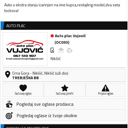
Auto u ekstra stanju icarinjen na ime kupca,restajling model,dva seta
tockova!
AUTO PLAC
Auto plac Vujović
(
OC093
)
Nikšić
Crna Gora
-
Nikšić
,
Nikšić (uži dio)
TREBJEŠKA BB
Sačuvaj oglas
Sačuvaj profil
Prijavi oglas
Pogledaj sve oglase prodavca
Pogledaj oglase iz tvoje okoline