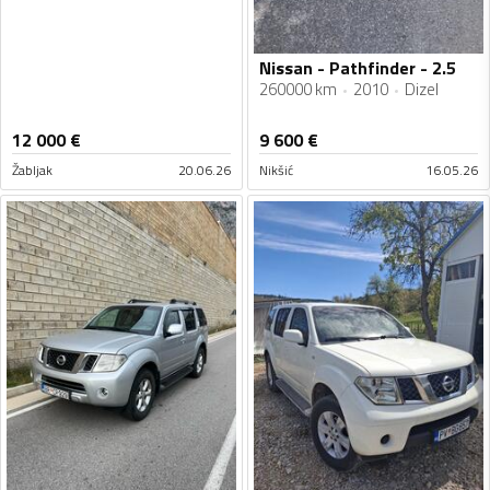
Nissan - Pathfinder - 2.5
260000 km
2010
Dizel
12 000
€
9 600
€
Žabljak
20.06.26
Nikšić
16.05.26