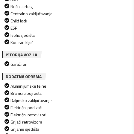
Bočni airbag
Centralno zaključavanje
Child lock
ESP
Isofix sjedišta
Kodiran ključ
ISTORIJA VOZILA
Garažiran
DODATNA OPREMA
Aluminijumske felne
Branici u boji auta
Daljinsko zaključavanje
Električni podizači
Električni retrovizori
Grijači retrovizora
Grijanje sjedišta