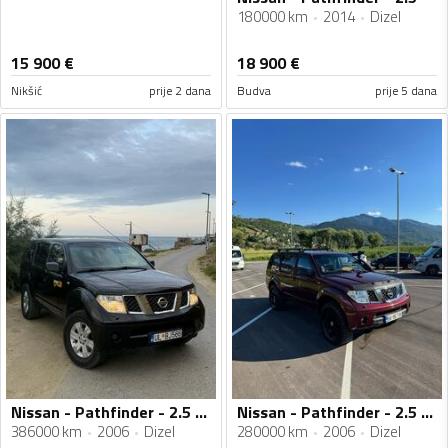
180000 km
2014
Dizel
15 900
€
18 900
€
Nikšić
prije 2 dana
Budva
prije 5 dana
Nissan - Pathfinder - 2.5 CDI
Nissan - Pathfinder - 2.5 126. kw
386000 km
2006
Dizel
280000 km
2006
Dizel