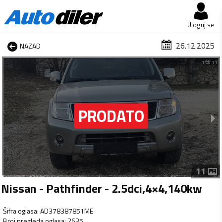
Uloguj se
26.12.2025
NAZAD
1 od 11
11
Nissan - Pathfinder - 2.5dci,4×4,140kw
Šifra oglasa
:
AD378387851ME
Broj pregleda oglasa
:
2635