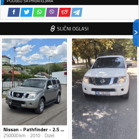
PODIJELI SA PRIJATELJIMA
SLIČNI OGLASI
Nissan - Pathfinder - 2.5 dci
250000 km
2010
Dizel