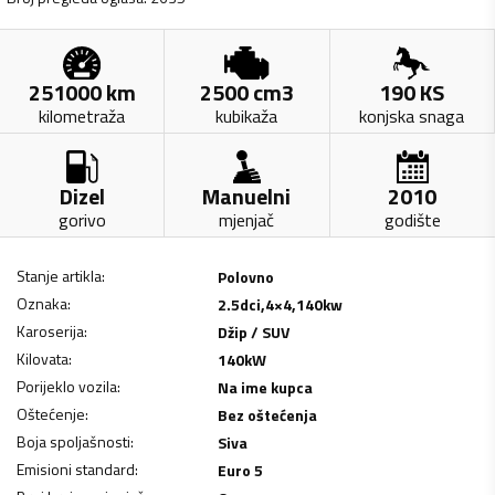
251000
km
2500
cm3
190
KS
kilometraža
kubikaža
konjska snaga
Dizel
Manuelni
2010
gorivo
mjenjač
godište
Stanje artikla
:
Polovno
Oznaka
:
2.5dci,4×4,140kw
Karoserija
:
Džip / SUV
Kilovata
:
140
kW
Porijeklo vozila
:
Na ime kupca
Oštećenje
:
Bez oštećenja
Boja spoljašnosti
:
Siva
Emisioni standard
:
Euro 5