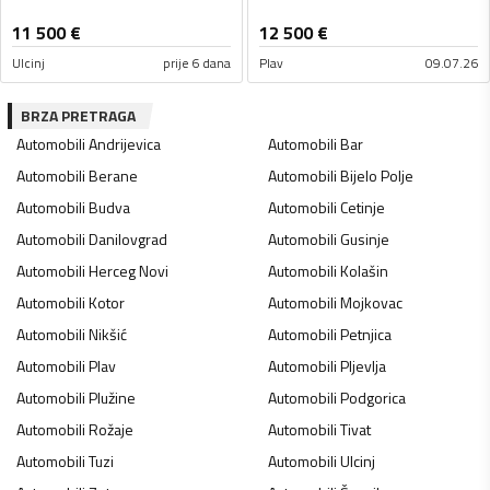
11 500
€
12 500
€
Ulcinj
prije 6 dana
Plav
09.07.26
BRZA PRETRAGA
Automobili
Andrijevica
Automobili
Bar
Automobili
Berane
Automobili
Bijelo Polje
Automobili
Budva
Automobili
Cetinje
Automobili
Danilovgrad
Automobili
Gusinje
Automobili
Herceg Novi
Automobili
Kolašin
Automobili
Kotor
Automobili
Mojkovac
Automobili
Nikšić
Automobili
Petnjica
Automobili
Plav
Automobili
Pljevlja
Automobili
Plužine
Automobili
Podgorica
Automobili
Rožaje
Automobili
Tivat
Automobili
Tuzi
Automobili
Ulcinj