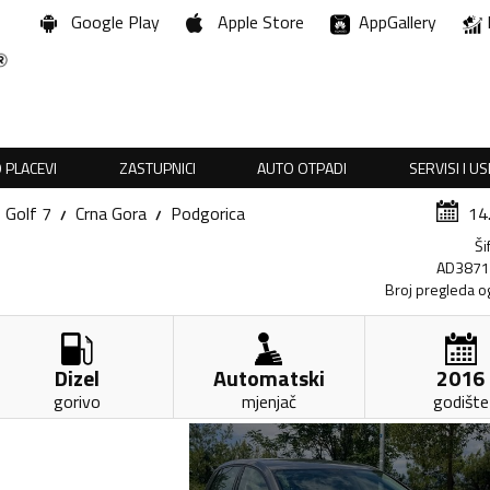
Google Play
Apple Store
AppGallery
 PLACEVI
ZASTUPNICI
AUTO OTPADI
SERVISI I U
Golf 7
Crna Gora
Podgorica
14
Ši
AD387
Broj pregleda o
Dizel
Automatski
2016
gorivo
mjenjač
godište