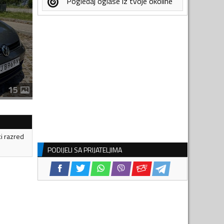
Pogledaj oglase iz tvoje okoline
15
ki razred
PODIJELI SA PRIJATELJIMA