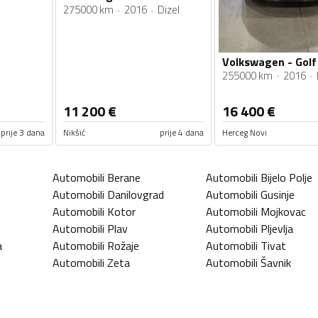
275000 km
2016
Dizel
Volkswagen - Golf
255000 km
2016
11 200
€
16 400
€
prije 3 dana
Nikšić
prije 4 dana
Herceg Novi
Automobili
Berane
Automobili
Bijelo Polje
Automobili
Danilovgrad
Automobili
Gusinje
Automobili
Kotor
Automobili
Mojkovac
Automobili
Plav
Automobili
Pljevlja
a
Automobili
Rožaje
Automobili
Tivat
Automobili
Zeta
Automobili
Šavnik