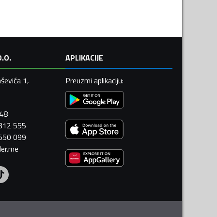
.O.
APLIKACIJE
ševića 1,
Preuzmi aplikaciju
:
448
 312 555
 550 099
ler.me