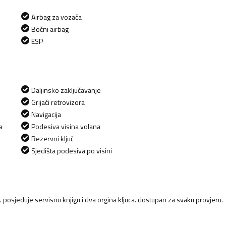
Airbag za vozača
Bočni airbag
ESP
Daljinsko zaključavanje
Grijači retrovizora
Navigacija
a
Podesiva visina volana
Rezervni ključ
Sjedišta podesiva po visini
. posjeduje servisnu knjigu i dva orgina kljuca. dostupan za svaku provjeru.