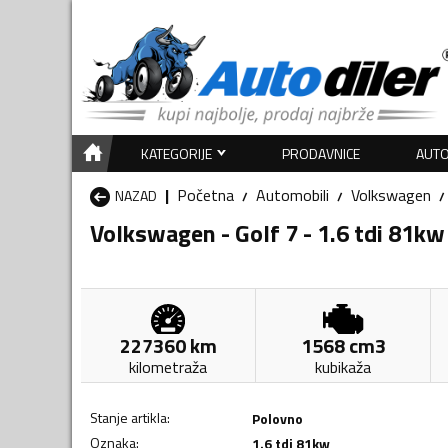
KATEGORIJE
PRODAVNICE
AUTO
Početna
Automobili
Volkswagen
NAZAD
Volkswagen - Golf 7 - 1.6 tdi 81kw
227360
km
1568
cm3
kilometraža
kubikaža
Stanje artikla
:
Polovno
Oznaka
:
1.6 tdi 81kw