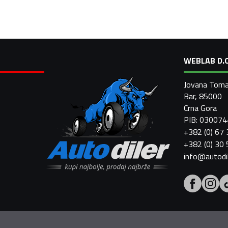
WEBLAB D.O
Jovana Toma
Bar, 85000
Crna Gora
PIB: 03007
+382 (0) 67
+382 (0) 30
info@autodi