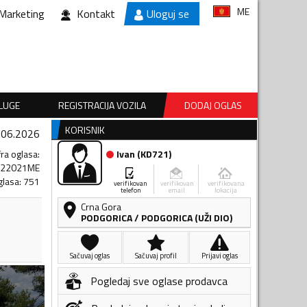
ME
Marketing
Kontakt
Uloguj se
SLUGE
REGISTRACIJA VOZILA
DODAJ OGLAS
KORISNIK
.06.2026
fra oglasa
:
Ivan
(
KD721
)
122021ME
glasa
:
751
verifikovan
verifikovan
verifikovana
telefon
email
lokacija
Crna Gora
PODGORICA
/
PODGORICA (UŽI DIO)
Sačuvaj oglas
Sačuvaj profil
Prijavi oglas
Pogledaj sve oglase prodavca