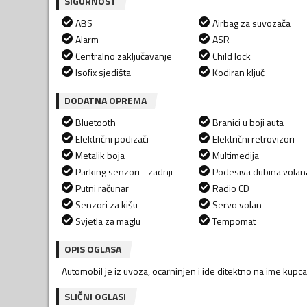
SIGURNOST
ABS
Airbag za suvozača
Alarm
ASR
Centralno zaključavanje
Child lock
Isofix sjedišta
Kodiran ključ
DODATNA OPREMA
Bluetooth
Branici u boji auta
Električni podizači
Električni retrovizori
Metalik boja
Multimedija
Parking senzori - zadnji
Podesiva dubina volan
Putni računar
Radio CD
Senzori za kišu
Servo volan
Svjetla za maglu
Tempomat
OPIS OGLASA
Automobil je iz uvoza, ocarninjen i ide ditektno na ime kupca
SLIČNI OGLASI