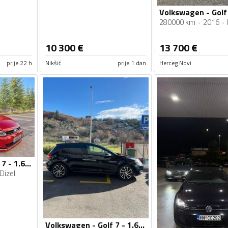
280000 km
2016
10 300
€
13 700
€
prije 22 h
Nikšić
prije 1 dan
Herceg Novi
Volkswagen - Golf 7 - 1.6tdi 81kw
Dizel
Volkswagen - Golf 7 - 1.6 tdi