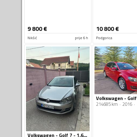
9 800
€
10 800
€
Nikšić
prije 6 h
Podgorica
214685 km
2016
Volkswagen - Golf 7 - 1.6 TDI