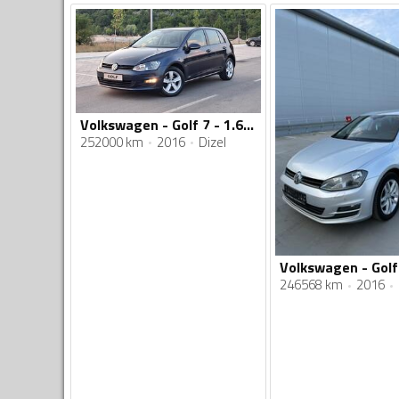
Volkswagen - Golf 7 - 1.6tdi 81kw
252000 km
2016
Dizel
246568 km
2016