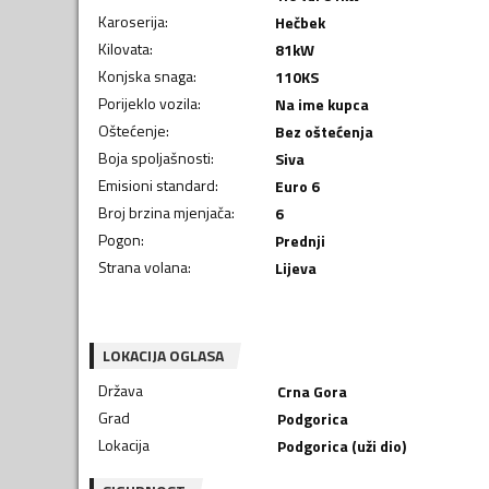
Karoserija
:
Hečbek
Kilovata
:
81
kW
Konjska snaga
:
110
KS
Porijeklo vozila
:
Na ime kupca
Oštećenje
:
Bez oštećenja
Boja spoljašnosti
:
Siva
Emisioni standard
:
Euro 6
Broj brzina mjenjača
:
6
Pogon
:
Prednji
Strana volana
:
Lijeva
LOKACIJA OGLASA
Država
Crna Gora
Grad
Podgorica
Lokacija
Podgorica (uži dio)