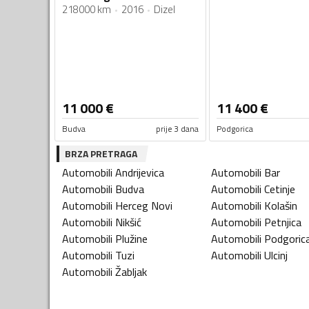
218000 km
2016
Dizel
11 000
€
11 400
€
Budva
prije 3 dana
Podgorica
BRZA PRETRAGA
Automobili
Andrijevica
Automobili
Bar
Automobili
Budva
Automobili
Cetinje
Automobili
Herceg Novi
Automobili
Kolašin
Automobili
Nikšić
Automobili
Petnjica
Automobili
Plužine
Automobili
Podgoric
Automobili
Tuzi
Automobili
Ulcinj
Automobili
Žabljak