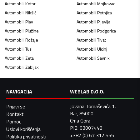
Automobili
Kotor
Automobili
Mojkovac
Automobili
Nikšić
Automobili
Petnjica
Automobili
Plav
Automobili
Pljevlja
Automobili
Plužine
Automobili
Podgorica
Automobili
Rožaje
Automobili
Tivat
Automobili
Tuzi
Automobili
Ulcinj
Automobili
Zeta
Automobili
Šavnik
Automobili
Žabljak
NAVIGACIJA
WEBLAB D.O.O.
Jovana Tomaševića 1,
Prijavi se
Bar, 85000
Kontakt
Crna Gora
Pomoć
PIB: 03007448
Uslovi korišćenja
+382 (0) 67 312 555
Politika privatnosti