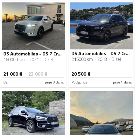
DS Automobiles - DS 7 Crossback - 2.0 BlueHDI
DS Automobiles - DS 7 Crossback - 1.5BlueHdi
215000 km
2018
Dizel
160000 km
2021
Dizel
21 000
€
23 000
€
20 500
€
Bar
prije 3 dana
Podgorica
prije 4 dana