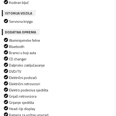
Kodiran ključ
ISTORIJA VOZILA
Servisna knjiga
DODATNA OPREMA
Aluminijumske felne
Bluetooth
Branici u boji auta
CD changer
Daljinsko zaključavanje
DVD/TV
Električni podizači
Električni retrovizori
Elektro podesiva sjedišta
Grijači retrovizora
Grijanje sjedišta
Head-Up display
Kamera za vožnju unazad