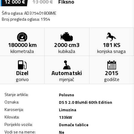
12 000
€
13 000
€
Fiksno
Šifra oglasa
:
AD375401808ME
Broj pregleda oglasa
:
1954
180000
km
2000
cm3
181
KS
kilometraža
kubikaža
konjska snaga
Dizel
Automatski
2015
gorivo
mjenjač
godište
Stanje artikla
:
Polovno
Oznaka
:
DS 5 2.0 BluHdi 60th Edition
Karoserija
:
Limuzina
Kilovata
:
133
kW
Porijeklo vozila
:
Domaće tablice
Vodi se na mene
:
Ne