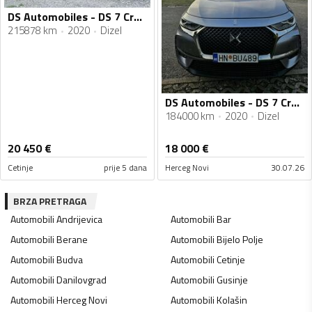
DS Automobiles - DS 7 Crossback - DS DS7 2.0HDI 180ks-OPERA
215878 km
2020
Dizel
DS Automobiles - DS 7 Crossback - 1.5 hdi
184000 km
2020
Dizel
20 450
€
18 000
€
Cetinje
prije 5 dana
Herceg Novi
30.07.26
BRZA PRETRAGA
Automobili
Andrijevica
Automobili
Bar
Automobili
Berane
Automobili
Bijelo Polje
Automobili
Budva
Automobili
Cetinje
Automobili
Danilovgrad
Automobili
Gusinje
Automobili
Herceg Novi
Automobili
Kolašin