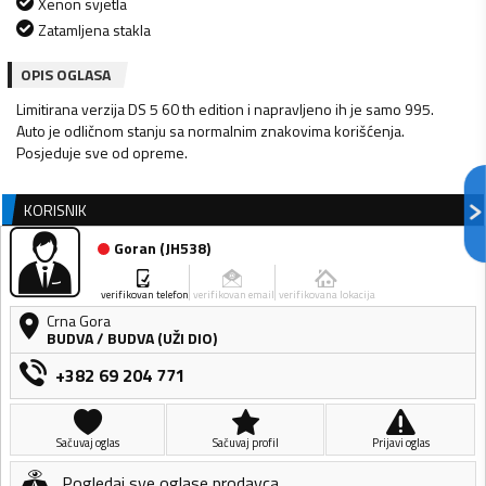
Xenon svjetla
Zatamljena stakla
OPIS OGLASA
Limitirana verzija DS 5 60 th edition i napravljeno ih je samo 995.
Auto je odličnom stanju sa normalnim znakovima korišćenja.
KORISNIK
Goran
(
JH538
)
verifikovan telefon
verifikovan email
verifikovana lokacija
Crna Gora
BUDVA
/
BUDVA (UŽI DIO)
+382 69 204 771
Sačuvaj oglas
Sačuvaj profil
Prijavi oglas
Pogledaj sve oglase prodavca