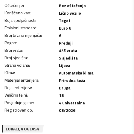
Oštećenje
:
Bez oštećenja
Korišćeno kao
:
Lično vozilo
Boja spoljašnosti
:
Teget
Emisioni standard
:
Euro 6
Broj brzina mjenjača
:
6
Pogon
:
Prednji
Broj vrata
:
4/5 vrata
Broj sjedišta
:
5 sjedišta
Strana volana
:
Lijeva
Klima
:
Automatska klima
Materijal enterijera
:
Prirodna koža
Boja enterijera
:
Druga
Veličina felni
:
18
Posjeduje gume
:
4 univerzalne
Registrovan do
:
08/2026
LOKACIJA OGLASA