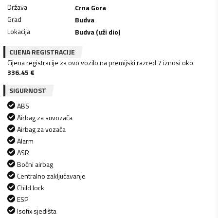
Država
Crna Gora
Grad
Budva
Lokacija
Budva (uži dio)
CIJENA REGISTRACIJE
Cijena registracije za ovo vozilo na premijski razred 7 iznosi oko
336.45
€
SIGURNOST
ABS
Airbag za suvozača
Airbag za vozača
Alarm
ASR
Bočni airbag
Centralno zaključavanje
Child lock
ESP
Isofix sjedišta