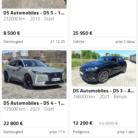
DS Automobiles - DS 5 - 1.6 HDI
232000 km
2013
Dizel
8 500
€
25 950
€
Danilovgrad
21.12.25
Cetinje
prije 2 dana
DS Automobiles - DS 3 - Automatik-1.2-11/2021
166000 km
2021
Benzin
DS Automobiles - DS 4 - 1.5 HDI
135000 km
2023
Dizel
13 200
€
22 800
€
14 000
€
Danilovgrad
prije 17 h
Podgorica
prije 1 dan