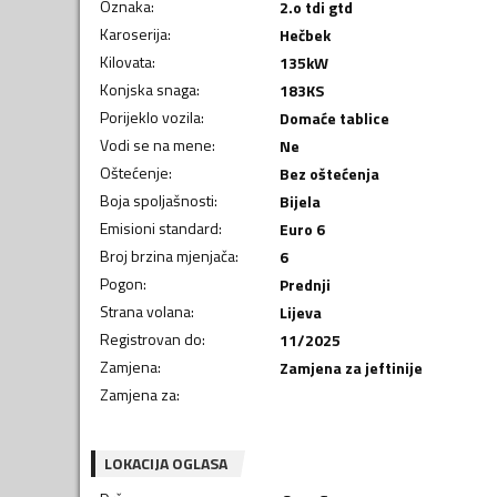
Oznaka
:
2.o tdi gtd
Karoserija
:
Hečbek
Kilovata
:
135
kW
Konjska snaga
:
183
KS
Porijeklo vozila
:
Domaće tablice
Vodi se na mene
:
Ne
Oštećenje
:
Bez oštećenja
Boja spoljašnosti
:
Bijela
Emisioni standard
:
Euro 6
Broj brzina mjenjača
:
6
Pogon
:
Prednji
Strana volana
:
Lijeva
Registrovan do
:
11/2025
Zamjena
:
Zamjena za jeftinije
Zamjena za
:
LOKACIJA OGLASA