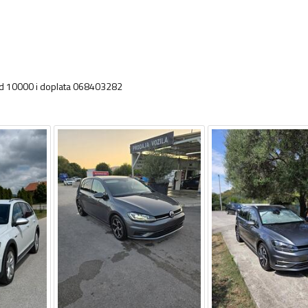
od 10000 i doplata 068403282