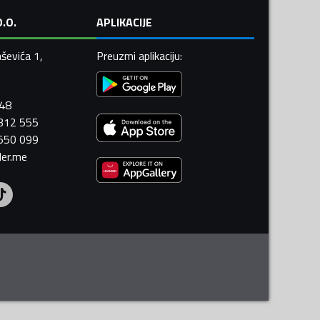
.O.
APLIKACIJE
ševića 1,
Preuzmi aplikaciju
:
448
 312 555
 550 099
ler.me