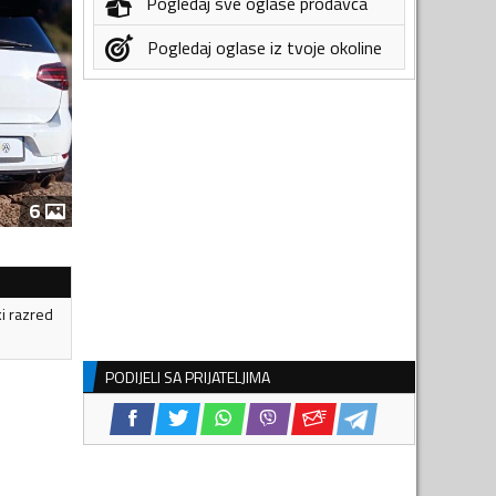
Pogledaj sve oglase prodavca
Pogledaj oglase iz tvoje okoline
6
ki razred
PODIJELI SA PRIJATELJIMA