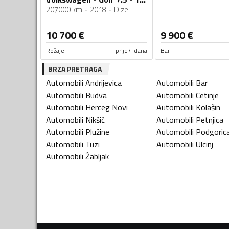
207000 km
2018
Dizel
10 700
€
9 900
€
Rožaje
prije 4 dana
Bar
BRZA PRETRAGA
Automobili
Andrijevica
Automobili
Bar
Automobili
Budva
Automobili
Cetinje
Automobili
Herceg Novi
Automobili
Kolašin
Automobili
Nikšić
Automobili
Petnjica
Automobili
Plužine
Automobili
Podgoric
Automobili
Tuzi
Automobili
Ulcinj
Automobili
Žabljak