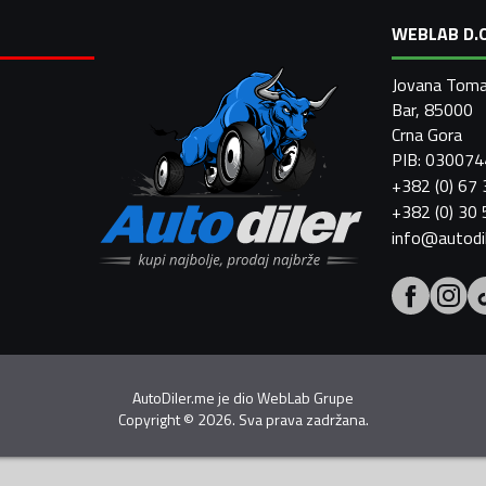
WEBLAB D.O
Jovana Toma
Bar, 85000
Crna Gora
PIB: 03007
+382 (0) 67
+382 (0) 30
info@autodi
AutoDiler.me je dio
WebLab Grupe
Copyright
©
2026. Sva prava zadržana.