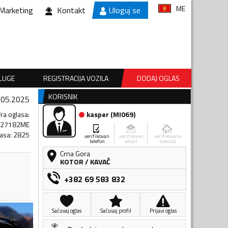
ME
Marketing
Kontakt
Uloguj se
SLUGE
REGISTRACIJA VOZILA
DODAJ OGLAS
KORISNIK
.05.2025
fra oglasa
:
kasper
(
MI069
)
227182ME
lasa
:
2825
verifikovan
verifikovan
verifikovana
telefon
email
lokacija
Crna Gora
KOTOR
/
KAVAČ
+382 69 583 832
Sačuvaj oglas
Sačuvaj profil
Prijavi oglas