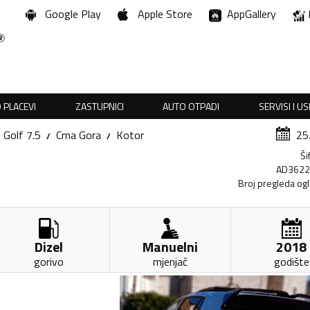
Google Play
Apple Store
AppGallery
 PLACEVI
ZASTUPNICI
AUTO OTPADI
SERVISI I U
Golf 7.5
Crna Gora
Kotor
25
Ši
AD362
Broj pregleda og
Dizel
Manuelni
2018
gorivo
mjenjač
godište