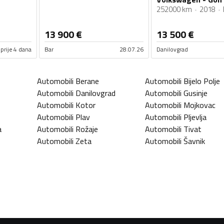
252000 km
2018
13 900
€
13 500
€
prije 4 dana
Bar
28.07.26
Danilovgrad
Automobili
Berane
Automobili
Bijelo Polje
Automobili
Danilovgrad
Automobili
Gusinje
Automobili
Kotor
Automobili
Mojkovac
Automobili
Plav
Automobili
Pljevlja
a
Automobili
Rožaje
Automobili
Tivat
Automobili
Zeta
Automobili
Šavnik