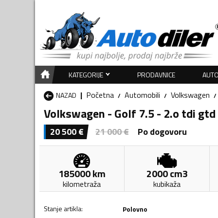
KATEGORIJE
PRODAVNICE
AUTO
Početna
Automobili
Volkswagen
NAZAD
Volkswagen - Golf 7.5 - 2.o tdi gtd
20 500
€
21 000
€
Po dogovoru
185000
km
2000
cm3
kilometraža
kubikaža
Stanje artikla
:
Polovno