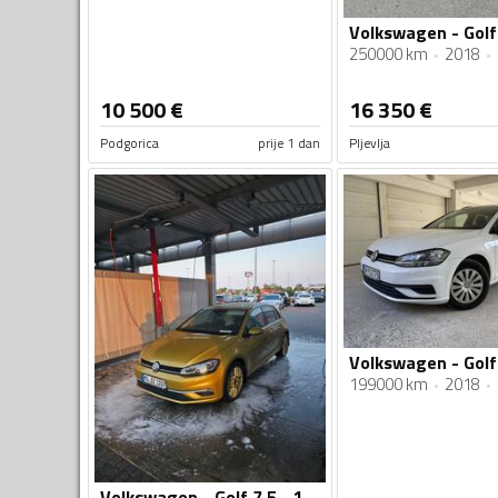
250000 km
2018
10 500
€
16 350
€
Podgorica
prije 1 dan
Pljevlja
199000 km
2018
Volkswagen - Golf 7.5 - 1.6 TDI