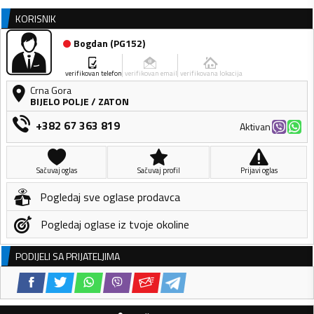
KORISNIK
Bogdan
(
PG152
)
verifikovan telefon
verifikovan email
verifikovana lokacija
Crna Gora
BIJELO POLJE
/
ZATON
+382 67 363 819
Aktivan
Sačuvaj oglas
Sačuvaj profil
Prijavi oglas
Pogledaj sve oglase prodavca
Pogledaj oglase iz tvoje okoline
PODIJELI SA PRIJATELJIMA