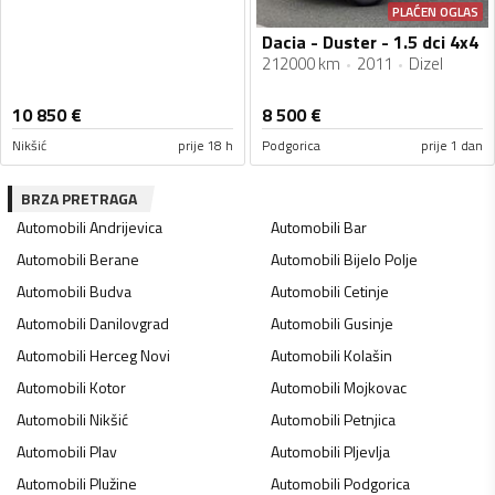
PLAĆEN OGLAS
Dacia - Duster - 1.5 dci 4x4
212000 km
2011
Dizel
10 850
€
8 500
€
Nikšić
prije 18 h
Podgorica
prije 1 dan
BRZA PRETRAGA
Automobili
Andrijevica
Automobili
Bar
Automobili
Berane
Automobili
Bijelo Polje
Automobili
Budva
Automobili
Cetinje
Automobili
Danilovgrad
Automobili
Gusinje
Automobili
Herceg Novi
Automobili
Kolašin
Automobili
Kotor
Automobili
Mojkovac
Automobili
Nikšić
Automobili
Petnjica
Automobili
Plav
Automobili
Pljevlja
Automobili
Plužine
Automobili
Podgorica