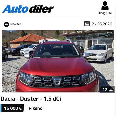
Uloguj se
27.05.2026
NAZAD
1 od 12
12
Dacia - Duster - 1.5 dCi
16 000
€
Fiksno