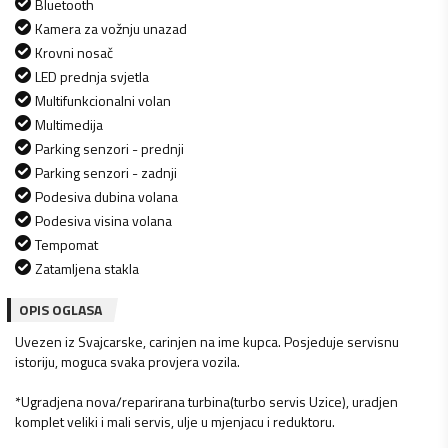
Bluetooth
Kamera za vožnju unazad
Krovni nosač
LED prednja svjetla
Multifunkcionalni volan
Multimedija
Parking senzori - prednji
Parking senzori - zadnji
Podesiva dubina volana
Podesiva visina volana
Tempomat
Zatamljena stakla
OPIS OGLASA
Uvezen iz Svajcarske, carinjen na ime kupca. Posjeduje servisnu
istoriju, moguca svaka provjera vozila.
*Ugradjena nova/reparirana turbina(turbo servis Uzice), uradjen
komplet veliki i mali servis, ulje u mjenjacu i reduktoru.