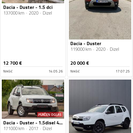
Dacia - Duster - 1.5 dci
137000 km
2020
Dizel
Dacia - Duster
119000 km
2020
Dizel
12 700
€
20 000
€
Nikšić
14.05.26
Nikšić
17.07.25
PLAĆEN OGLAS
Dacia - Duster - 1.5disel 4x4
171000 km
2017
Dizel