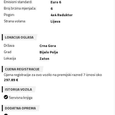
Emisioni standard
:
Euro 6
Broj brzina mjenjača
:
6
Pogon
:
4x4 Reduktor
Strana volana
:
Lijeva
LOKACIJA OGLASA
Država
Crna Gora
Grad
Bijelo Polje
Lokacija
Zaton
CIJENA REGISTRACIJE
Cijena registracije za ovo vozilo na premijski razred 7 iznosi oko
297.89
€
ISTORIJA VOZILA
Servisna knjiga
DODATNA OPREMA