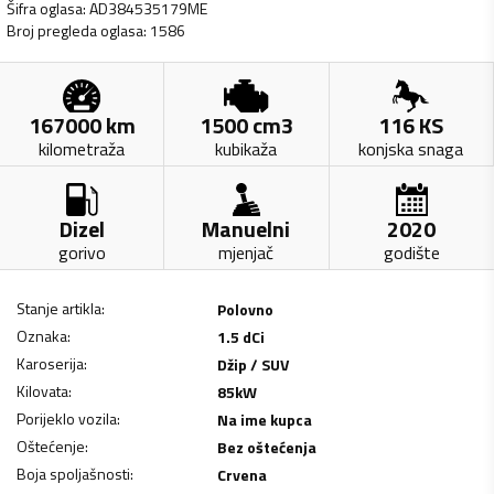
Šifra oglasa
:
AD384535179ME
Broj pregleda oglasa
:
1586
167000
km
1500
cm3
116
KS
kilometraža
kubikaža
konjska snaga
Dizel
Manuelni
2020
gorivo
mjenjač
godište
Stanje artikla
:
Polovno
Oznaka
:
1.5 dCi
Karoserija
:
Džip / SUV
Kilovata
:
85
kW
Porijeklo vozila
:
Na ime kupca
Oštećenje
:
Bez oštećenja
Boja spoljašnosti
:
Crvena