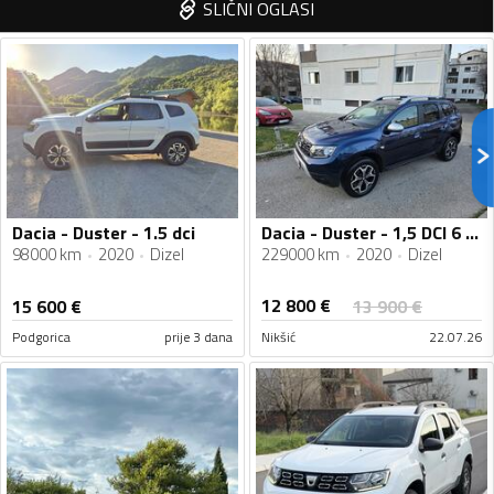
SLIČNI OGLASI
Dacia - Duster - 1.5 dci
Dacia - Duster - 1,5 DCI 6 BRZINA 2020
98000 km
2020
Dizel
229000 km
2020
Dizel
12 800
€
15 600
€
13 900
€
Podgorica
prije 3 dana
Nikšić
22.07.26