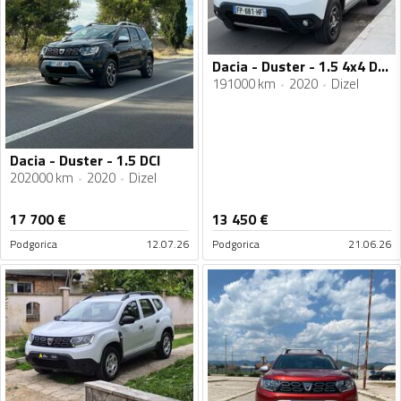
Dacia - Duster - 1.5 4x4 DUSTER
191000 km
2020
Dizel
Dacia - Duster - 1.5 DCI
202000 km
2020
Dizel
17 700
€
13 450
€
Podgorica
12.07.26
Podgorica
21.06.26