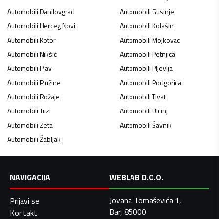
Automobili
Danilovgrad
Automobili
Gusinje
Automobili
Herceg Novi
Automobili
Kolašin
Automobili
Kotor
Automobili
Mojkovac
Automobili
Nikšić
Automobili
Petnjica
Automobili
Plav
Automobili
Pljevlja
Automobili
Plužine
Automobili
Podgorica
Automobili
Rožaje
Automobili
Tivat
Automobili
Tuzi
Automobili
Ulcinj
Automobili
Zeta
Automobili
Šavnik
Automobili
Žabljak
NAVIGACIJA
WEBLAB D.O.O.
Jovana Tomaševića 1,
Prijavi se
Bar, 85000
Kontakt