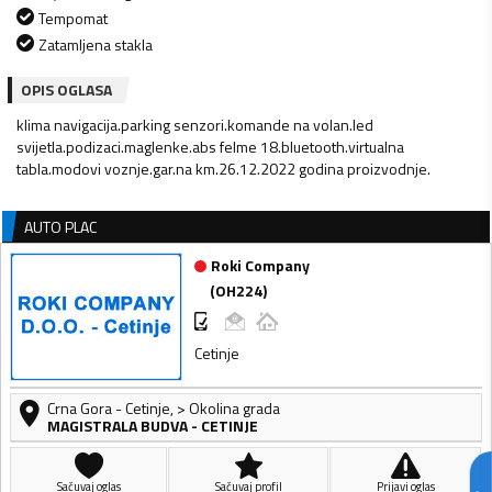
Tempomat
Zatamljena stakla
OPIS OGLASA
klima navigacija.parking senzori.komande na volan.led
svijetla.podizaci.maglenke.abs felme 18.bluetooth.virtualna
tabla.modovi voznje.gar.na km.26.12.2022 godina proizvodnje.
AUTO PLAC
Roki Company
(
OH224
)
Cetinje
Crna Gora
-
Cetinje
,
> Okolina grada
MAGISTRALA BUDVA - CETINJE
Sačuvaj oglas
Sačuvaj profil
Prijavi oglas