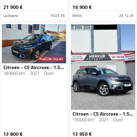
21 900
€
16 900
€
Ljubljana
16.03.26
Nikšić
25.12.25
PLAĆEN OGLAS
Citroen - C5 Aircross - 1.5hdi, automatik
189000 km
2021
Dizel
Citroen - C5 Aircross - 1.5 HDI
190000 km
2021
Dizel
13 800
€
13 950
€