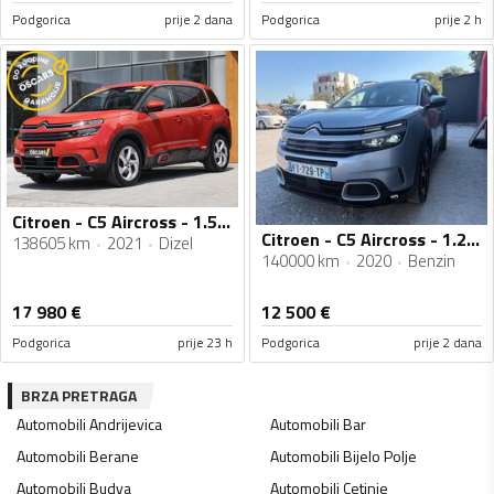
Podgorica
prije 2 dana
Podgorica
prije 2 h
Citroen - C5 Aircross - 1.5 HDI
Citroen - C5 Aircross - 1.2 SHINE
138605 km
2021
Dizel
140000 km
2020
Benzin
17 980
€
12 500
€
Podgorica
prije 23 h
Podgorica
prije 2 dana
BRZA PRETRAGA
Automobili
Andrijevica
Automobili
Bar
Automobili
Berane
Automobili
Bijelo Polje
Automobili
Budva
Automobili
Cetinje