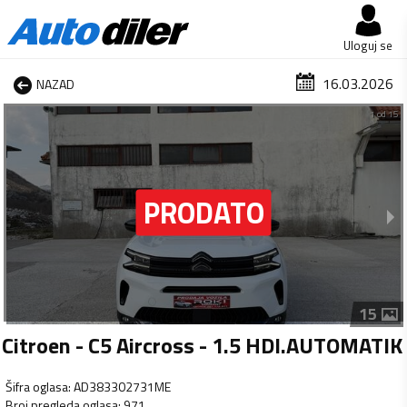
Uloguj se
16.03.2026
NAZAD
1 od 15
15
Citroen - C5 Aircross - 1.5 HDI.AUTOMATIK
Šifra oglasa
:
AD383302731ME
Broj pregleda oglasa
:
971