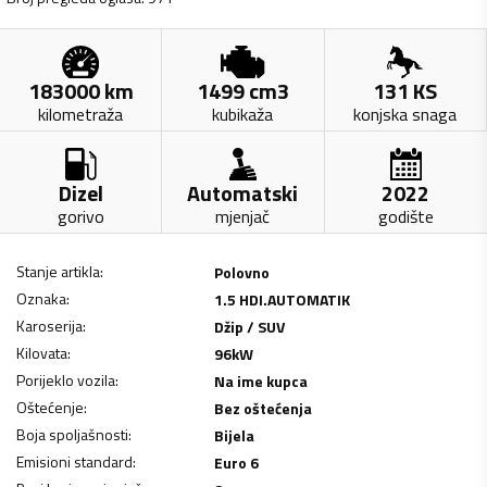
183000
km
1499
cm3
131
KS
kilometraža
kubikaža
konjska snaga
Dizel
Automatski
2022
gorivo
mjenjač
godište
Stanje artikla
:
Polovno
Oznaka
:
1.5 HDI.AUTOMATIK
Karoserija
:
Džip / SUV
Kilovata
:
96
kW
Porijeklo vozila
:
Na ime kupca
Oštećenje
:
Bez oštećenja
Boja spoljašnosti
:
Bijela
Emisioni standard
:
Euro 6