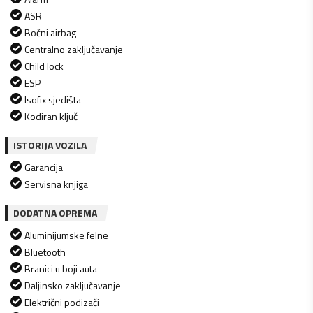
ASR
Bočni airbag
Centralno zaključavanje
Child lock
ESP
Isofix sjedišta
Kodiran ključ
ISTORIJA VOZILA
Garancija
Servisna knjiga
DODATNA OPREMA
Aluminijumske felne
Bluetooth
Branici u boji auta
Daljinsko zaključavanje
Električni podizači