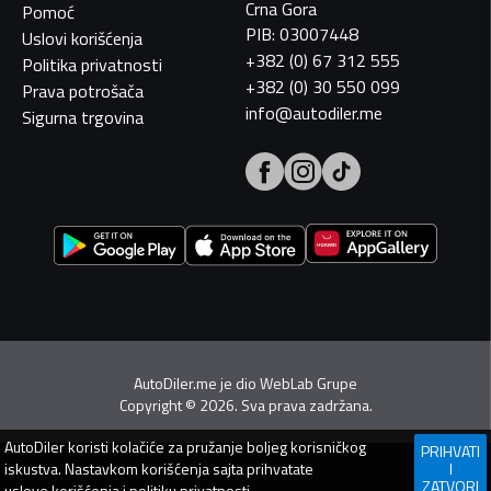
Crna Gora
Pomoć
PIB: 03007448
Uslovi korišćenja
+382 (0) 67 312 555
Politika privatnosti
+382 (0) 30 550 099
Prava potrošača
info@autodiler.me
Sigurna trgovina
AutoDiler.me je dio
WebLab Grupe
Copyright
©
2026. Sva prava zadržana.
AutoDiler
koristi kolačiće za pružanje boljeg korisničkog
PRIHVATI
iskustva. Nastavkom korišćenja sajta prihvatate
I
ZATVORI
uslove korišćenja
i
politiku privatnosti
.