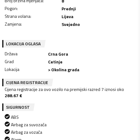
Broj brzina mjenjača
:
8
Pogon
:
Prednji
Strana volana
:
Lijeva
Zamjena
:
Svejedno
LOKACIJA OGLASA
Država
Crna Gora
Grad
Cetinje
Lokacija
> Okolina grada
CIJENA REGISTRACIJE
Cijena registracije za ovo vozilo na premijski razred 7 iznosi oko
288.67
€
SIGURNOST
ABS
Airbag za suvozača
Airbag za vozača
Alarm