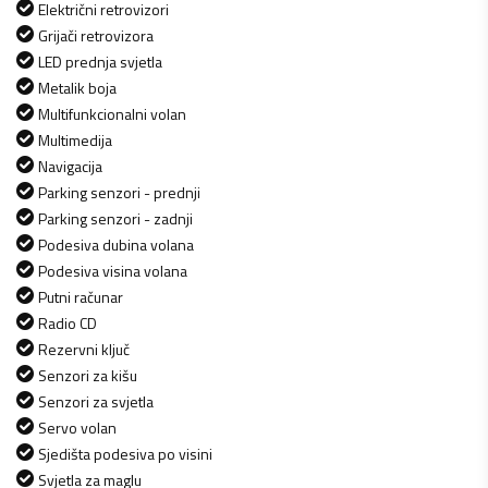
Električni retrovizori
Grijači retrovizora
LED prednja svjetla
Metalik boja
Multifunkcionalni volan
Multimedija
Navigacija
Parking senzori - prednji
Parking senzori - zadnji
Podesiva dubina volana
Podesiva visina volana
Putni računar
Radio CD
Rezervni ključ
Senzori za kišu
Senzori za svjetla
Servo volan
Sjedišta podesiva po visini
Svjetla za maglu