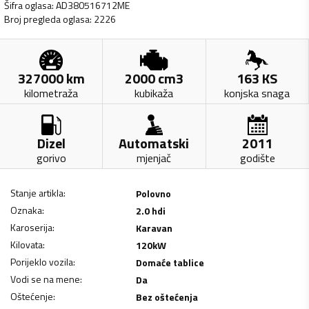
Šifra oglasa
:
AD380516712ME
Broj pregleda oglasa
:
2226
327000
km
2000
cm3
163
KS
kilometraža
kubikaža
konjska snaga
Dizel
Automatski
2011
gorivo
mjenjač
godište
Stanje artikla
:
Polovno
Oznaka
:
2.0 hdi
Karoserija
:
Karavan
Kilovata
:
120
kW
Porijeklo vozila
:
Domaće tablice
Vodi se na mene
:
Da
Oštećenje
:
Bez oštećenja