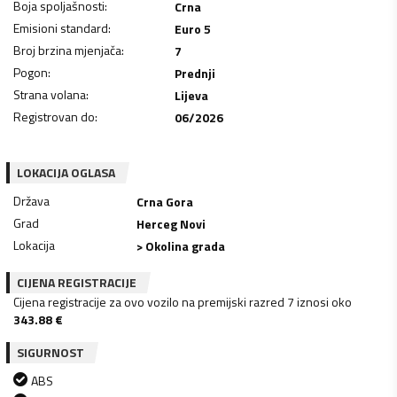
Boja spoljašnosti
:
Crna
Emisioni standard
:
Euro 5
Broj brzina mjenjača
:
7
Pogon
:
Prednji
Strana volana
:
Lijeva
Registrovan do
:
06/2026
LOKACIJA OGLASA
Država
Crna Gora
Grad
Herceg Novi
Lokacija
> Okolina grada
CIJENA REGISTRACIJE
Cijena registracije za ovo vozilo na premijski razred 7 iznosi oko
343.88
€
SIGURNOST
ABS