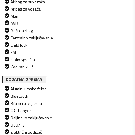
Airbag za suvozača
Airbag za vozača
Alarm
ASR
Bočni airbag
Centralno zaključavanje
Child lock
ESP
Isofix sjedišta
Kodiran ključ
DODATNA OPREMA
Aluminijumske felne
Bluetooth
Branici u boji auta
CD changer
Daljinsko zaključavanje
DVD/TV
Električni podizači