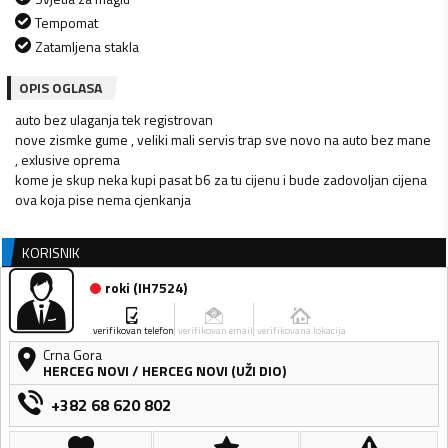
Tempomat
Zatamljena stakla
OPIS OGLASA
auto bez ulaganja tek registrovan
nove zismke gume , veliki mali servis trap sve novo na auto bez mane
, exlusive oprema
kome je skup neka kupi pasat b6 za tu cijenu i bude zadovoljan cijena
ova koja pise nema cjenkanja
KORISNIK
roki
(
IH7524
)
verifikovan telefon
verifikovan email
verifikovana lokacija
Crna Gora
HERCEG NOVI
/
HERCEG NOVI (UŽI DIO)
+382 68 620 802