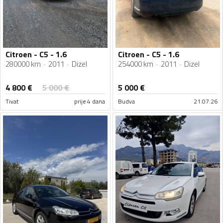
Citroen - C5 - 1.6
Citroen - C5 - 1.6
280000 km
2011
Dizel
254000 km
2011
Dizel
4 800
€
5 000
€
5 000
€
Tivat
prije 4 dana
Budva
21.07.26