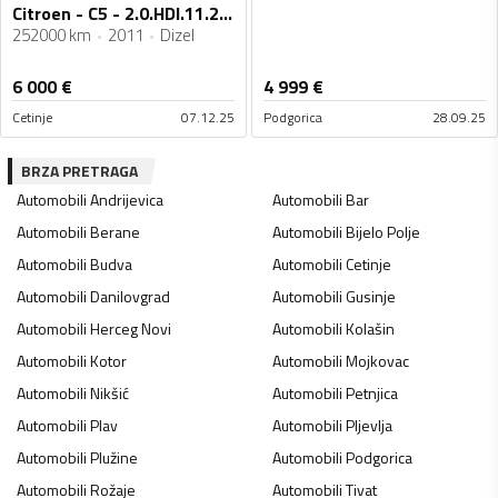
Citroen - C5 - 2.0.HDI.11.2011
252000 km
2011
Dizel
6 000
€
4 999
€
Cetinje
07.12.25
Podgorica
28.09.25
BRZA PRETRAGA
Automobili
Andrijevica
Automobili
Bar
Automobili
Berane
Automobili
Bijelo Polje
Automobili
Budva
Automobili
Cetinje
Automobili
Danilovgrad
Automobili
Gusinje
Automobili
Herceg Novi
Automobili
Kolašin
Automobili
Kotor
Automobili
Mojkovac
Automobili
Nikšić
Automobili
Petnjica
Automobili
Plav
Automobili
Pljevlja
Automobili
Plužine
Automobili
Podgorica
Automobili
Rožaje
Automobili
Tivat