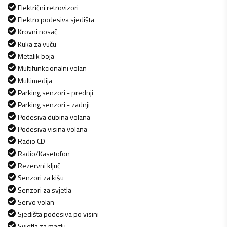
Električni retrovizori
Elektro podesiva sjedišta
Krovni nosač
Kuka za vuču
Metalik boja
Multifunkcionalni volan
Multimedija
Parking senzori - prednji
Parking senzori - zadnji
Podesiva dubina volana
Podesiva visina volana
Radio CD
Radio/Kasetofon
Rezervni ključ
Senzori za kišu
Senzori za svjetla
Servo volan
Sjedišta podesiva po visini
Svjetla za maglu