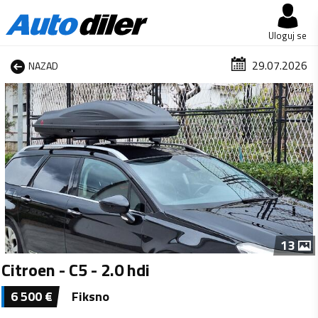
Uloguj se
29.07.2026
NAZAD
1 od 13
13
Citroen - C5 - 2.0 hdi
6 500
€
Fiksno