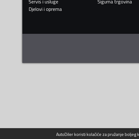
Servis i usluge
Sigurna trgovina
Djelovi i oprema
AutoDiler
koristi kolačiće za pružanje boljeg