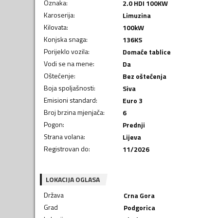
Oznaka
:
2.0 HDI 100KW
Karoserija
:
Limuzina
Kilovata
:
100
kW
Konjska snaga
:
136
KS
Porijeklo vozila
:
Domaće tablice
Vodi se na mene
:
Da
Oštećenje
:
Bez oštećenja
Boja spoljašnosti
:
Siva
Emisioni standard
:
Euro 3
Broj brzina mjenjača
:
6
Pogon
:
Prednji
Strana volana
:
Lijeva
Registrovan do
:
11/2026
LOKACIJA OGLASA
Država
Crna Gora
Grad
Podgorica