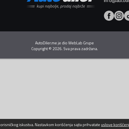
info@autodi
AutoDiler.me je dio
WebLab Grupe
Copyright
©
2026. Sva prava zadržana.
 korisničkog iskustva. Nastavkom korišćenja sajta prihvatate
uslove korišćen