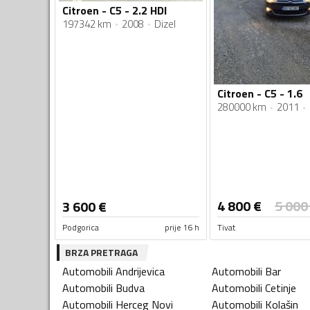
Citroen - C5 - 2.2 HDI
197342 km
2008
Dizel
Citroen - C5 - 1.6
280000 km
2011
4 800
€
5 000
3 600
€
Podgorica
prije 16 h
Tivat
BRZA PRETRAGA
Automobili
Andrijevica
Automobili
Bar
Automobili
Budva
Automobili
Cetinje
Automobili
Herceg Novi
Automobili
Kolašin