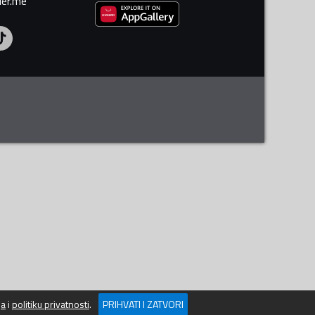
ler.me
ja
i
politiku privatnosti
.
PRIHVATI I ZATVORI