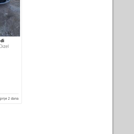
di
Dizel
prije 2 dana