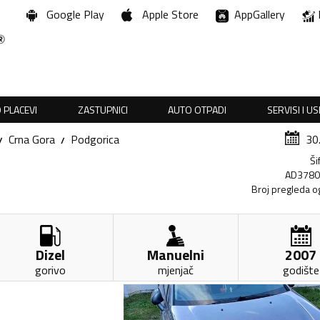
Google Play
Apple Store
AppGallery
 PLACEVI
ZASTUPNICI
AUTO OTPADI
SERVISI I U
Crna Gora
Podgorica
30
Ši
AD378
Broj pregleda o
Dizel
Manuelni
2007
gorivo
mjenjač
godište