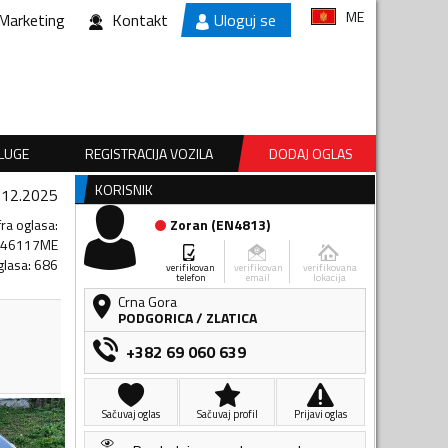
ME
Marketing
Kontakt
Uloguj se
SLUGE
REGISTRACIJA VOZILA
DODAJ OGLAS
KORISNIK
.12.2025
fra oglasa
:
Zoran
(
EN4813
)
046117ME
glasa
:
686
verifikovan
verifikovan
verifikovana
telefon
email
lokacija
Crna Gora
PODGORICA
/
ZLATICA
+382 69 060 639
Sačuvaj oglas
Sačuvaj profil
Prijavi oglas