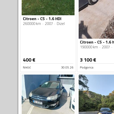
Citroen - C5 - 1.6 HDI
260000 km
2007
Dizel
Citroen - C5 - 1.6 
190000 km
2007
400
€
3 100
€
Nikšić
30.05.26
Podgorica