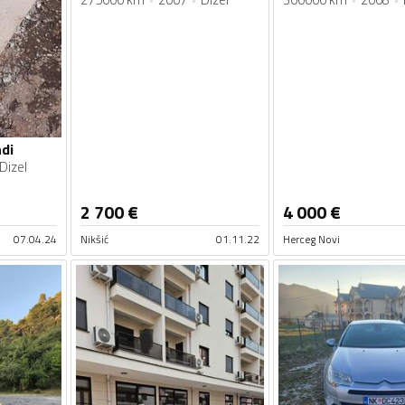
hdi
Dizel
2 700
€
4 000
€
07.04.24
Nikšić
01.11.22
Herceg Novi