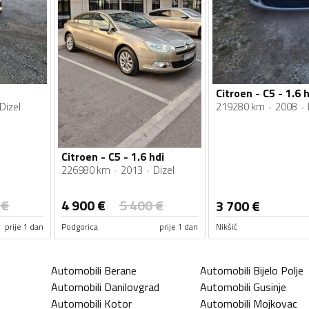
Citroen - C5 - 1.6 h
Dizel
219280 km
2008
Citroen - C5 - 1.6 hdi
226980 km
2013
Dizel
€
4 900
€
5 400
€
3 700
€
prije 1 dan
Podgorica
prije 1 dan
Nikšić
Automobili
Berane
Automobili
Bijelo Polje
Automobili
Danilovgrad
Automobili
Gusinje
Automobili
Kotor
Automobili
Mojkovac