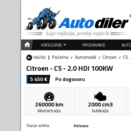
KATEGORIJE
PRODAVNICE
AUTO
Početna
Automobili
Citroen
C5
NAZAD
Citroen - C5 - 2.0 HDI 100KW
5 450
€
Po dogovoru
260000
km
2000
cm3
kilometraža
kubikaža
Stanje artikla
:
Polovno