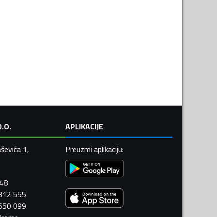
.O.
APLIKACIJE
ševića 1,
Preuzmi aplikaciju
:
448
 312 555
 550 099