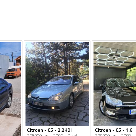
Citroen - C5 - 2.2HDI
Citroen - C5 - 1.6
275000 km
2007
Dizel
300000 km
2008