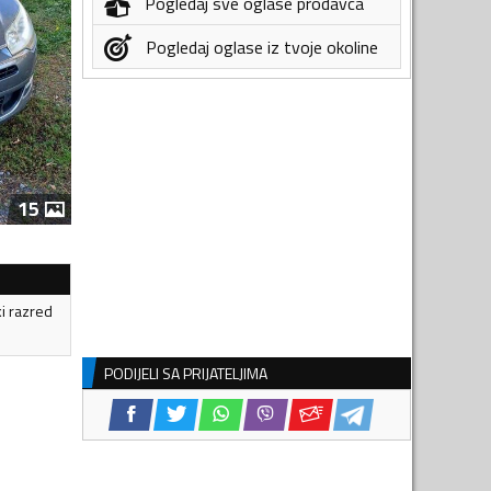
Pogledaj sve oglase prodavca
Pogledaj oglase iz tvoje okoline
15
ki razred
PODIJELI SA PRIJATELJIMA