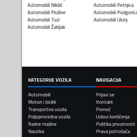
Automobili
Nikšić
Automobili
Petnjica
Automobili
Plužine
Automobili
Podgoric
Automobili
Tuzi
Automobili
Ulcinj
Automobili
Žabljak
KATEGORIJE VOZILA
NAVIGACIJA
Automobili
Prijavi se
Motori i bicikli
Kontakt
Transportna vozila
Pomoć
Poljoprivredna vozila
Uslovi korišćenja
Radne mašine
Politika privatnosti
Nautika
Prava potrošača