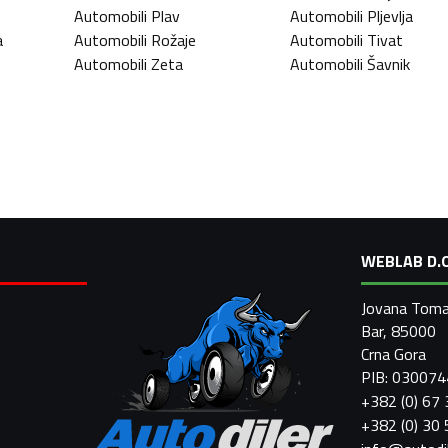
Automobili
Plav
Automobili
Pljevlja
a
Automobili
Rožaje
Automobili
Tivat
Automobili
Zeta
Automobili
Šavnik
WEBLAB D.O
Jovana Toma
Bar, 85000
Crna Gora
PIB: 03007
+382 (0) 67
+382 (0) 30