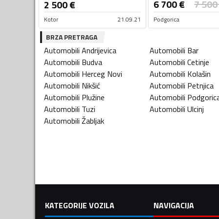
6 700
€
7 500
2 500
€
Kotor
21.09.21
Podgorica
BRZA PRETRAGA
Automobili
Andrijevica
Automobili
Bar
Automobili
Budva
Automobili
Cetinje
Automobili
Herceg Novi
Automobili
Kolašin
Automobili
Nikšić
Automobili
Petnjica
Automobili
Plužine
Automobili
Podgoric
Automobili
Tuzi
Automobili
Ulcinj
Automobili
Žabljak
KATEGORIJE VOZILA
NAVIGACIJA