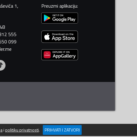
ševića 1,
Preuzmi aplikaciju
:
448
 312 555
 550 099
ler.me
ja
i
politiku privatnosti
.
PRIHVATI I ZATVORI