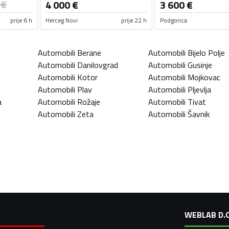
€
4 000
€
3 600
€
prije 6 h
Herceg Novi
prije 22 h
Podgorica
Automobili
Berane
Automobili
Bijelo Polje
Automobili
Danilovgrad
Automobili
Gusinje
Automobili
Kotor
Automobili
Mojkovac
Automobili
Plav
Automobili
Pljevlja
a
Automobili
Rožaje
Automobili
Tivat
Automobili
Zeta
Automobili
Šavnik
WEBLAB D.O