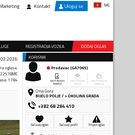
ME
Marketing
Kontakt
Uloguj se
SLUGE
REGISTRACIJA VOZILA
DODAJ OGLAS
KORISNIK
.02.2026
fra oglasa
:
Prodavac
(
GA7065
)
122578ME
lasa
:
1784
verifikovan
verifikovan
verifikovana
telefon
email
lokacija
Crna Gora
BIJELO POLJE
/
> OKOLINA GRADA
+382 68 284 410
Sačuvaj oglas
Sačuvaj profil
Prijavi oglas