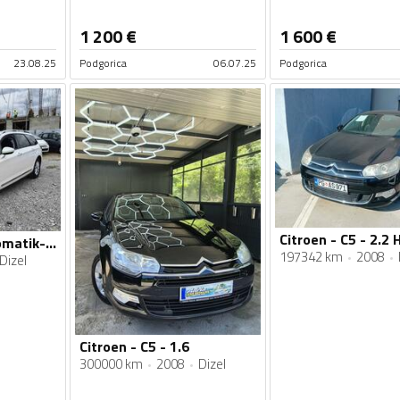
1 200
€
1 600
€
23.08.25
Podgorica
06.07.25
Podgorica
Citroen - C5 - 2.2 
Citroen - C5 - Automatik-1.6HDI
197342 km
2008
Dizel
Citroen - C5 - 1.6
300000 km
2008
Dizel