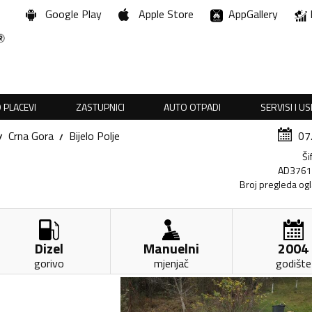
Google Play
Apple Store
AppGallery
 PLACEVI
ZASTUPNICI
AUTO OTPADI
SERVISI I U
Crna Gora
Bijelo Polje
07
Ši
AD376
Broj pregleda og
Dizel
Manuelni
2004
gorivo
mjenjač
godište