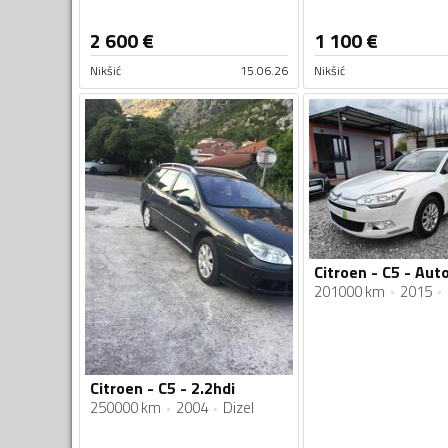
2 600
€
1 100
€
Nikšić
15.06.26
Nikšić
201000 km
2015
Citroen - C5 - 2.2hdi
250000 km
2004
Dizel