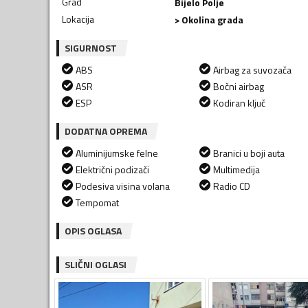
Grad
Bijelo Polje
Lokacija
> Okolina grada
SIGURNOST
ABS
Airbag za suvozača
ASR
Bočni airbag
ESP
Kodiran ključ
DODATNA OPREMA
Aluminijumske felne
Branici u boji auta
Električni podizači
Multimedija
Podesiva visina volana
Radio CD
Tempomat
OPIS OGLASA
SLIČNI OGLASI