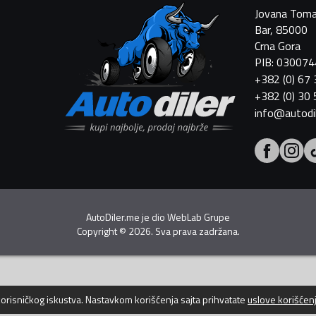
Jovana Toma
Bar, 85000
Crna Gora
PIB: 03007
+382 (0) 67
+382 (0) 30
info@autodi
AutoDiler.me je dio
WebLab Grupe
Copyright
©
2026. Sva prava zadržana.
 korisničkog iskustva. Nastavkom korišćenja sajta prihvatate
uslove korišćen