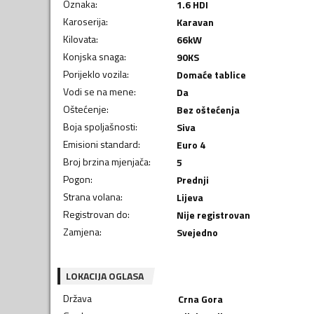
Oznaka
:
1.6 HDI
Karoserija
:
Karavan
Kilovata
:
66
kW
Konjska snaga
:
90
KS
Porijeklo vozila
:
Domaće tablice
Vodi se na mene
:
Da
Oštećenje
:
Bez oštećenja
Boja spoljašnosti
:
Siva
Emisioni standard
:
Euro 4
Broj brzina mjenjača
:
5
Pogon
:
Prednji
Strana volana
:
Lijeva
Registrovan do
:
Nije registrovan
Zamjena
:
Svejedno
LOKACIJA OGLASA
Država
Crna Gora