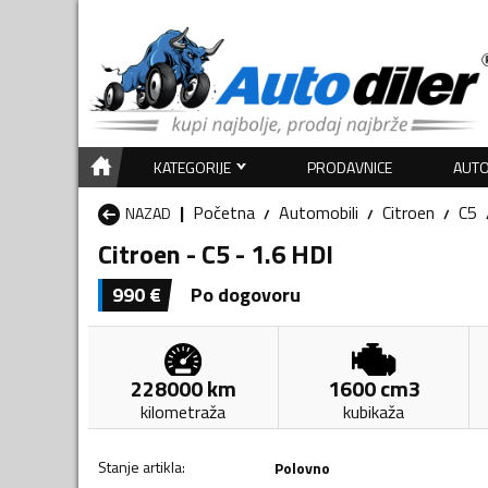
KATEGORIJE
PRODAVNICE
AUTO
Početna
Automobili
Citroen
C5
NAZAD
Citroen - C5 - 1.6 HDI
990
€
Po dogovoru
228000
km
1600
cm3
kilometraža
kubikaža
Stanje artikla
:
Polovno