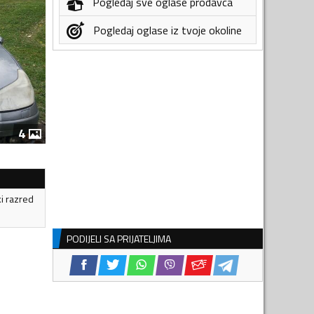
Pogledaj sve oglase prodavca
Pogledaj oglase iz tvoje okoline
4
ki razred
PODIJELI SA PRIJATELJIMA