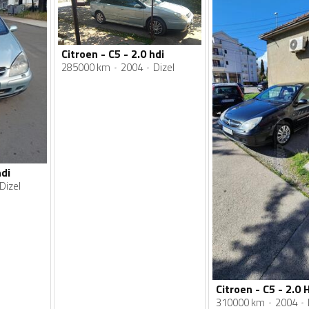
Citroen - C5 - 2.0 hdi
285000 km
2004
Dizel
hdi
Dizel
310000 km
2004