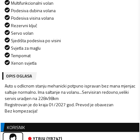
Multifunkcionalni volan
Podesiva dubina volana
Podesiva visina volana
Rezervni ključ
Servo volan
Sjedišta podesiva po visini
Svjetla za maglu
Tempomat
Xenon svjetla
OPIS OGLASA
Auto u odlicnom stanju mehanicki potpuno ispravan bez mana mjenjac
saltuje normalno. Ima saltanje na volanu...Servisiran redovno,veliki
servis uradjen na 228498km
Registrovan je do kraja 01/2027 god. Prevod je obavezan
Bez kompezacija!
KORISNIK
YTRJU
(
YR747
)