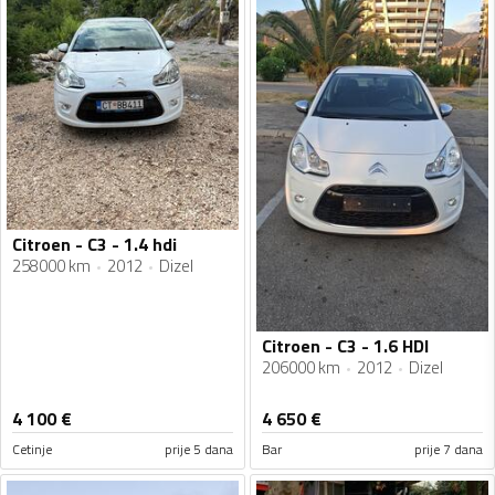
Citroen - C3 - 1.4 hdi
258000 km
2012
Dizel
Citroen - C3 - 1.6 HDI
206000 km
2012
Dizel
4 100
€
4 650
€
Cetinje
prije 5 dana
Bar
prije 7 dana