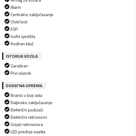
Alarm
Centralno zaključavanje
Child lock
ESP
Isofix sjedišta
Kodiran ključ
ISTORIJA VOZILA
Garažiran
Prvi vlasnik
DODATNA OPREMA
Branici u boji auta
Daljinsko zaključavanje
Električni podizači
Električni retrovizori
Grijači retrovizora
LED prednja svjetla