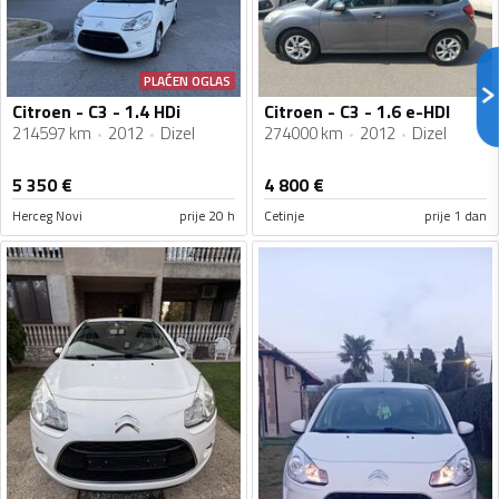
PLAĆEN OGLAS
Citroen - C3 - 1.4 HDi
Citroen - C3 - 1.6 e-HDI
214597 km
2012
Dizel
274000 km
2012
Dizel
5 350
€
4 800
€
Herceg Novi
prije 20 h
Cetinje
prije 1 dan