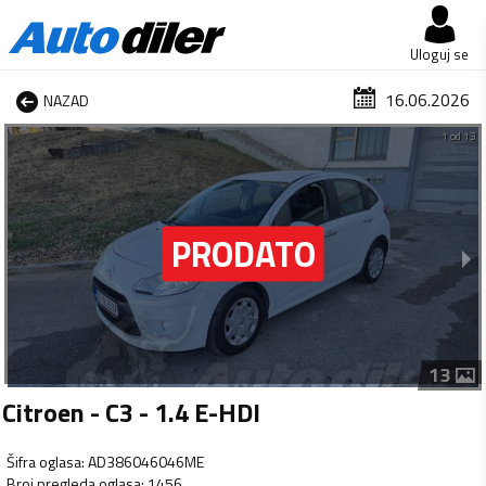
Uloguj se
16.06.2026
NAZAD
1 od 13
13
Citroen - C3 - 1.4 E-HDI
Šifra oglasa
:
AD386046046ME
Broj pregleda oglasa
:
1456