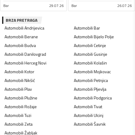
Bar
29.07.26
Bar
26.07.26
BRZA PRETRAGA
Automobili
Andrijevica
Automobili
Bar
Automobili
Berane
Automobili
Bijelo Polje
Automobili
Budva
Automobili
Cetinje
Automobili
Danilovgrad
Automobili
Gusinje
Automobili
Herceg Novi
Automobili
Kolašin
Automobili
Kotor
Automobili
Mojkovac
Automobili
Nikšić
Automobili
Petnjica
Automobili
Plav
Automobili
Pljevlja
Automobili
Plužine
Automobili
Podgorica
Automobili
Rožaje
Automobili
Tivat
Automobili
Tuzi
Automobili
Ulcinj
Automobili
Zeta
Automobili
Šavnik
Automobili
Žabljak