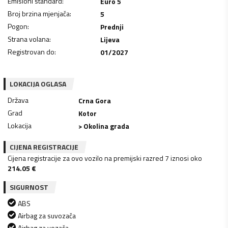
Emisioni standard
:
Euro 5
Broj brzina mjenjača
:
5
Pogon
:
Prednji
Strana volana
:
Lijeva
Registrovan do
:
01/2027
LOKACIJA OGLASA
Država
Crna Gora
Grad
Kotor
Lokacija
> Okolina grada
CIJENA REGISTRACIJE
Cijena registracije za ovo vozilo na premijski razred 7 iznosi oko
214.05
€
SIGURNOST
ABS
Airbag za suvozača
Airbag za vozača