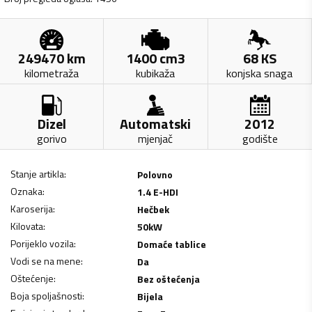
249470
km
1400
cm3
68
KS
kilometraža
kubikaža
konjska snaga
Dizel
Automatski
2012
gorivo
mjenjač
godište
Stanje artikla
:
Polovno
Oznaka
:
1.4 E-HDI
Karoserija
:
Hečbek
Kilovata
:
50
kW
Porijeklo vozila
:
Domaće tablice
Vodi se na mene
:
Da
Oštećenje
:
Bez oštećenja
Boja spoljašnosti
:
Bijela