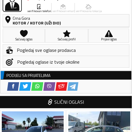
verifikovan telefon
verifikovan email
verifikovana lokacija
Crna Gora
KOTOR
/
KOTOR (UŽI DIO)
Sačuvaj oglas
Sačuvaj profil
Prijavi oglas
Pogledaj sve oglase prodavca
Pogledaj oglase iz tvoje okoline
PODIJELI SA PRIJATELJIMA
SLIČNI OGLASI