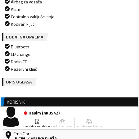
Airbag za vozača
Alarm
Centralno zaključavanje
Kodiran ključ
DODATNA OPREMA
Bluetooth
CD changer
Radio CD
Rezervni ključ
OPIS OGLASA
KORISNIK
Hasim
(
AK8542
)
verifikovan telefon
verifikovan email
verifikovana lokacija
Crna Gora
ULCINJ
/
VELIKA PLAŽA