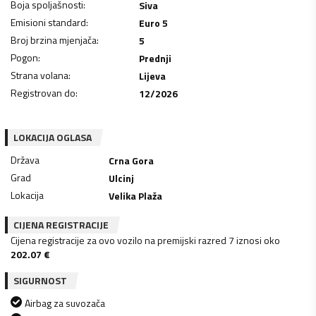
Boja spoljašnosti
:
Siva
Emisioni standard
:
Euro 5
Broj brzina mjenjača
:
5
Pogon
:
Prednji
Strana volana
:
Lijeva
Registrovan do
:
12/2026
LOKACIJA OGLASA
Država
Crna Gora
Grad
Ulcinj
Lokacija
Velika Plaža
CIJENA REGISTRACIJE
Cijena registracije za ovo vozilo na premijski razred 7 iznosi oko
202.07
€
SIGURNOST
Airbag za suvozača