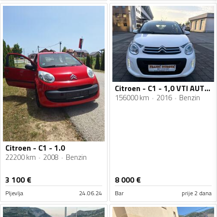
Citroen - C1 - 1,0 VTI AUTOMATIC
156000 km
2016
Benzin
Citroen - C1 - 1.0
22200 km
2008
Benzin
3 100
€
8 000
€
Pljevlja
24.06.24
Bar
prije 2 dana