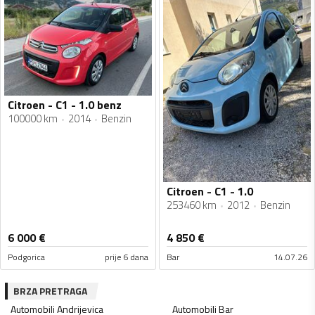
Citroen - C1 - 1.0 benz
100000 km
2014
Benzin
Citroen - C1 - 1.0
253460 km
2012
Benzin
6 000
€
4 850
€
Podgorica
prije 6 dana
Bar
14.07.26
BRZA PRETRAGA
Automobili
Andrijevica
Automobili
Bar