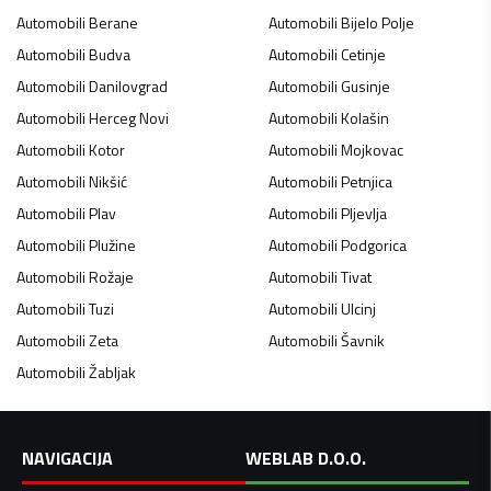
Automobili
Berane
Automobili
Bijelo Polje
Automobili
Budva
Automobili
Cetinje
Automobili
Danilovgrad
Automobili
Gusinje
Automobili
Herceg Novi
Automobili
Kolašin
Automobili
Kotor
Automobili
Mojkovac
Automobili
Nikšić
Automobili
Petnjica
Automobili
Plav
Automobili
Pljevlja
Automobili
Plužine
Automobili
Podgorica
Automobili
Rožaje
Automobili
Tivat
Automobili
Tuzi
Automobili
Ulcinj
Automobili
Zeta
Automobili
Šavnik
Automobili
Žabljak
NAVIGACIJA
WEBLAB D.O.O.