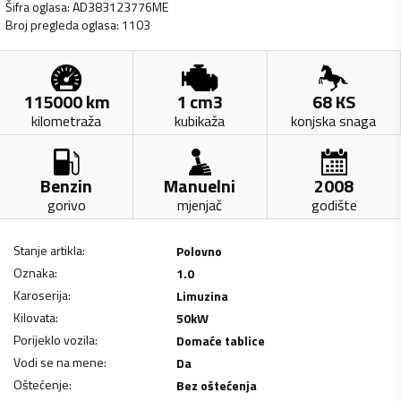
Šifra oglasa
:
AD383123776ME
Broj pregleda oglasa
:
1103
115000
km
1
cm3
68
KS
kilometraža
kubikaža
konjska snaga
Benzin
Manuelni
2008
gorivo
mjenjač
godište
Stanje artikla
:
Polovno
Oznaka
:
1.0
Karoserija
:
Limuzina
Kilovata
:
50
kW
Porijeklo vozila
:
Domaće tablice
Vodi se na mene
:
Da
Oštećenje
:
Bez oštećenja