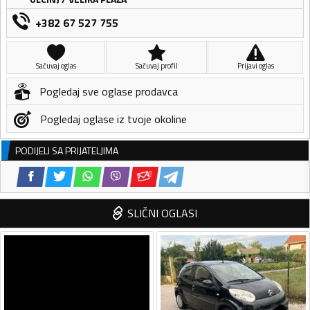
+382 67 527 755
Sačuvaj oglas
Sačuvaj profil
Prijavi oglas
Pogledaj sve oglase prodavca
Pogledaj oglase iz tvoje okoline
PODIJELI SA PRIJATELJIMA
SLIČNI OGLASI