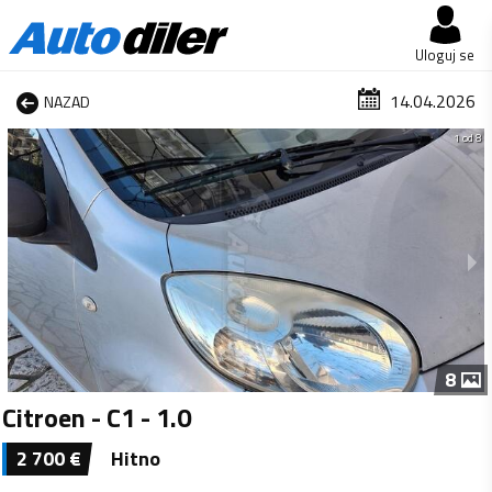
Uloguj se
14.04.2026
NAZAD
1 od 8
8
Citroen - C1 - 1.0
2 700
€
Hitno