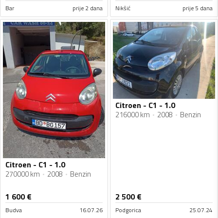
Bar
prije 2 dana
Nikšić
prije 5 dana
Citroen - C1 - 1.0
216000 km
2008
Benzin
Citroen - C1 - 1.0
270000 km
2008
Benzin
1 600
€
2 500
€
Budva
16.07.26
Podgorica
25.07.24