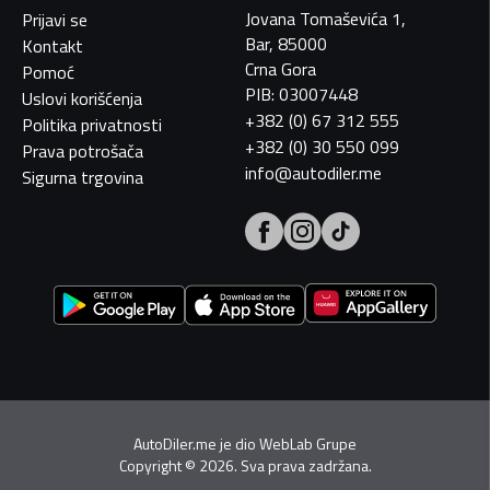
Jovana Tomaševića 1,
Prijavi se
Bar, 85000
Kontakt
Crna Gora
Pomoć
PIB: 03007448
Uslovi korišćenja
+382 (0) 67 312 555
Politika privatnosti
+382 (0) 30 550 099
Prava potrošača
info@autodiler.me
Sigurna trgovina
AutoDiler.me je dio
WebLab Grupe
Copyright
©
2026. Sva prava zadržana.