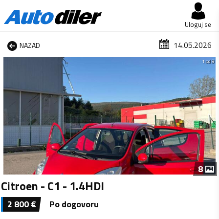
Uloguj se
14.05.2026
NAZAD
1 od 8
8
Citroen - C1 - 1.4HDI
2 800
€
Po dogovoru