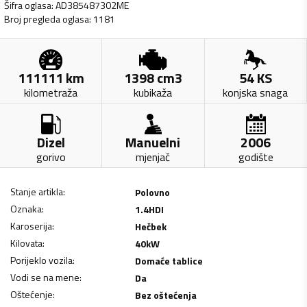
Šifra oglasa
:
AD385487302ME
Broj pregleda oglasa
:
1181
111111
km
1398
cm3
54
KS
kilometraža
kubikaža
konjska snaga
Dizel
Manuelni
2006
gorivo
mjenjač
godište
Stanje artikla
:
Polovno
Oznaka
:
1.4HDI
Karoserija
:
Hečbek
Kilovata
:
40
kW
Porijeklo vozila
:
Domaće tablice
Vodi se na mene
:
Da
Oštećenje
:
Bez oštećenja