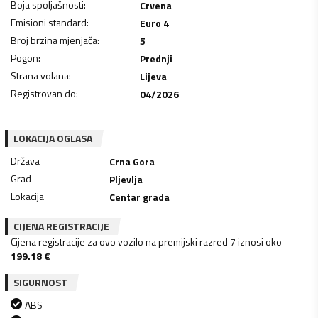
Boja spoljašnosti
:
Crvena
Emisioni standard
:
Euro 4
Broj brzina mjenjača
:
5
Pogon
:
Prednji
Strana volana
:
Lijeva
Registrovan do
:
04/2026
LOKACIJA OGLASA
Država
Crna Gora
Grad
Pljevlja
Lokacija
Centar grada
CIJENA REGISTRACIJE
Cijena registracije za ovo vozilo na premijski razred 7 iznosi oko
199.18
€
SIGURNOST
ABS