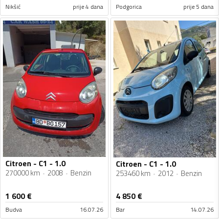
Nikšić
prije 4 dana
Podgorica
prije 5 dana
Citroen - C1 - 1.0
Citroen - C1 - 1.0
270000 km
2008
Benzin
253460 km
2012
Benzin
1 600
€
4 850
€
Budva
16.07.26
Bar
14.07.26