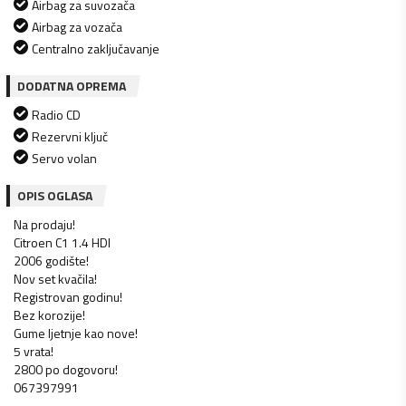
Airbag za suvozača
Airbag za vozača
Centralno zaključavanje
DODATNA OPREMA
Radio CD
Rezervni ključ
Servo volan
OPIS OGLASA
Na prodaju!
Citroen C1 1.4 HDI
2006 godište!
Nov set kvačila!
Registrovan godinu!
Bez korozije!
Gume ljetnje kao nove!
5 vrata!
2800 po dogovoru!
067397991