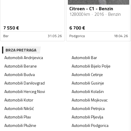
Citroen - C1 - Benzin
128000 km
2016
Benzin
7 550
€
6 700
€
Bar
31.05.26
Podgorica
18.04.26
BRZA PRETRAGA
Automobili
Andrijevica
Automobili
Bar
Automobili
Berane
Automobili
Bijelo Polje
Automobili
Budva
Automobili
Cetinje
Automobili
Danilovgrad
Automobili
Gusinje
Automobili
Herceg Novi
Automobili
Kolašin
Automobili
Kotor
Automobili
Mojkovac
Automobili
Nikšić
Automobili
Petnjica
Automobili
Plav
Automobili
Pljevlja
Automobili
Plužine
Automobili
Podgorica