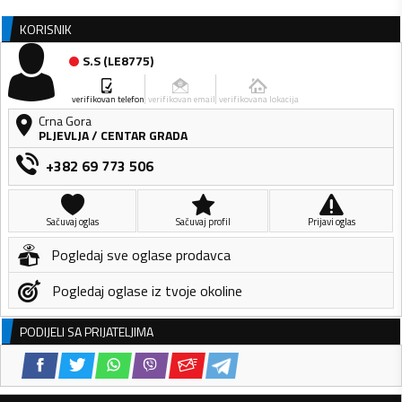
KORISNIK
S.S
(
LE8775
)
verifikovan telefon
verifikovan email
verifikovana lokacija
Crna Gora
PLJEVLJA
/
CENTAR GRADA
+382 69 773 506
Sačuvaj oglas
Sačuvaj profil
Prijavi oglas
Pogledaj sve oglase prodavca
Pogledaj oglase iz tvoje okoline
PODIJELI SA PRIJATELJIMA