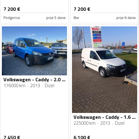
7 200
€
7 200
€
Podgorica
prije 5 dana
Bar
prije 6 dana
Volkswagen - Caddy - 2.0 TDI- 4x4
176000 km
2013
Dizel
Volkswagen - Caddy - 1.6 TDI
225000 km
2013
Dizel
7 450
€
6 100
€