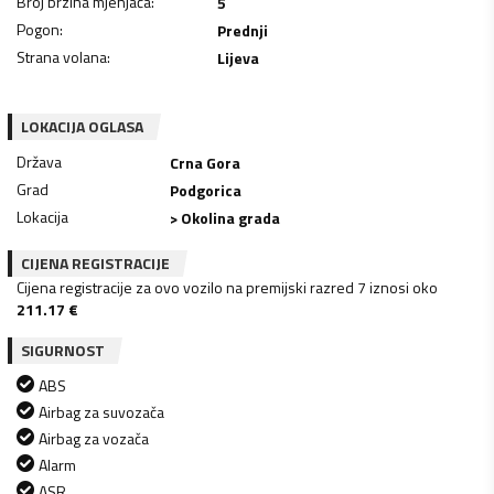
Broj brzina mjenjača
:
5
Pogon
:
Prednji
Strana volana
:
Lijeva
LOKACIJA OGLASA
Država
Crna Gora
Grad
Podgorica
Lokacija
> Okolina grada
CIJENA REGISTRACIJE
Cijena registracije za ovo vozilo na premijski razred 7 iznosi oko
211.17
€
SIGURNOST
ABS
Airbag za suvozača
Airbag za vozača
Alarm
ASR