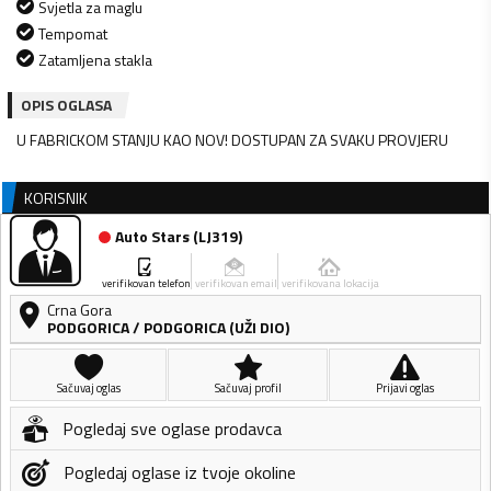
Svjetla za maglu
Tempomat
Zatamljena stakla
OPIS OGLASA
U FABRICKOM STANJU KAO NOV! DOSTUPAN ZA SVAKU PROVJERU
KORISNIK
Auto Stars
(
LJ319
)
verifikovan telefon
verifikovan email
verifikovana lokacija
Crna Gora
PODGORICA
/
PODGORICA (UŽI DIO)
Sačuvaj oglas
Sačuvaj profil
Prijavi oglas
Pogledaj sve oglase prodavca
Pogledaj oglase iz tvoje okoline