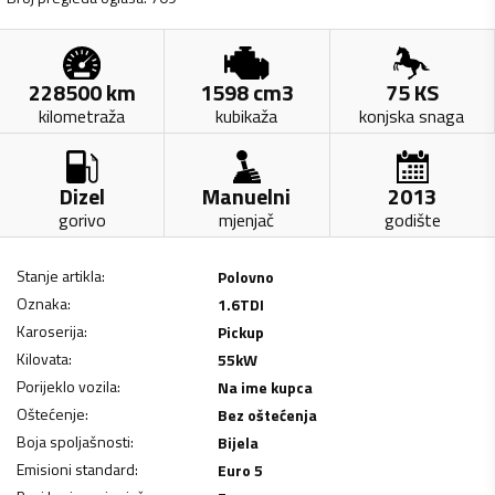
228500
km
1598
cm3
75
KS
kilometraža
kubikaža
konjska snaga
Dizel
Manuelni
2013
gorivo
mjenjač
godište
Stanje artikla
:
Polovno
Oznaka
:
1.6TDI
Karoserija
:
Pickup
Kilovata
:
55
kW
Porijeklo vozila
:
Na ime kupca
Oštećenje
:
Bez oštećenja
Boja spoljašnosti
:
Bijela
Emisioni standard
:
Euro 5