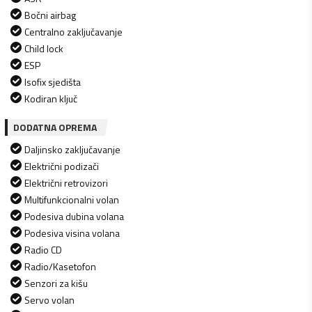
Bočni airbag
Centralno zaključavanje
Child lock
ESP
Isofix sjedišta
Kodiran ključ
DODATNA OPREMA
Daljinsko zaključavanje
Električni podizači
Električni retrovizori
Multifunkcionalni volan
Podesiva dubina volana
Podesiva visina volana
Radio CD
Radio/Kasetofon
Senzori za kišu
Servo volan