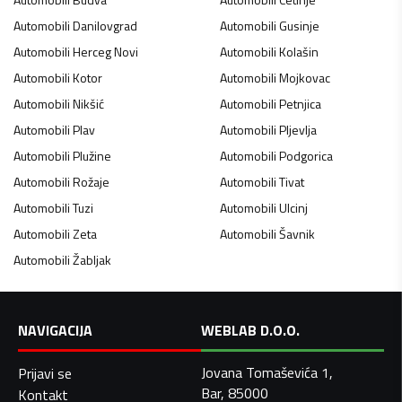
Automobili
Danilovgrad
Automobili
Gusinje
Automobili
Herceg Novi
Automobili
Kolašin
Automobili
Kotor
Automobili
Mojkovac
Automobili
Nikšić
Automobili
Petnjica
Automobili
Plav
Automobili
Pljevlja
Automobili
Plužine
Automobili
Podgorica
Automobili
Rožaje
Automobili
Tivat
Automobili
Tuzi
Automobili
Ulcinj
Automobili
Zeta
Automobili
Šavnik
Automobili
Žabljak
NAVIGACIJA
WEBLAB D.O.O.
Jovana Tomaševića 1,
Prijavi se
Bar, 85000
Kontakt