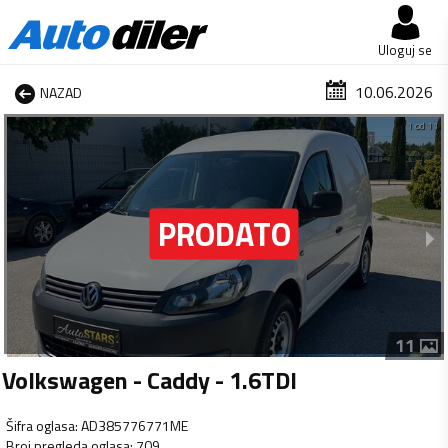
Uloguj se
10.06.2026
NAZAD
1 od 11
11
Volkswagen - Caddy - 1.6TDI
Šifra oglasa
:
AD385776771ME
Broj pregleda oglasa
:
709