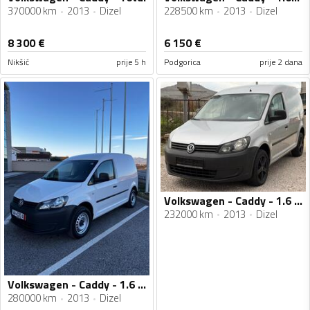
370000 km
2013
Dizel
228500 km
2013
Dizel
8 300
€
6 150
€
Nikšić
prije 5 h
Podgorica
prije 2 dana
Volkswagen - Caddy - 1.6 TDI
232000 km
2013
Dizel
Volkswagen - Caddy - 1.6 TDI
280000 km
2013
Dizel