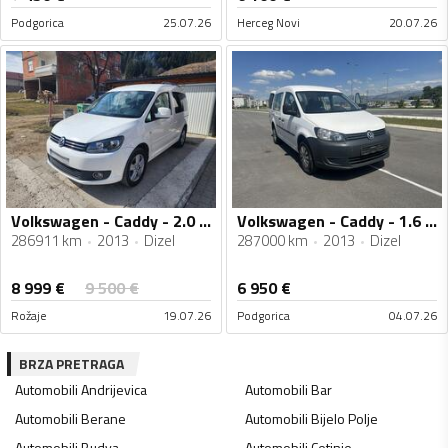
Podgorica
25.07.26
Herceg Novi
20.07.26
Volkswagen - Caddy - 2.0 TDI
Volkswagen - Caddy - 1.6 tdi
286911 km
2013
Dizel
287000 km
2013
Dizel
8 999
€
9 500
€
6 950
€
Rožaje
19.07.26
Podgorica
04.07.26
BRZA PRETRAGA
Automobili
Andrijevica
Automobili
Bar
Automobili
Berane
Automobili
Bijelo Polje
Automobili
Budva
Automobili
Cetinje