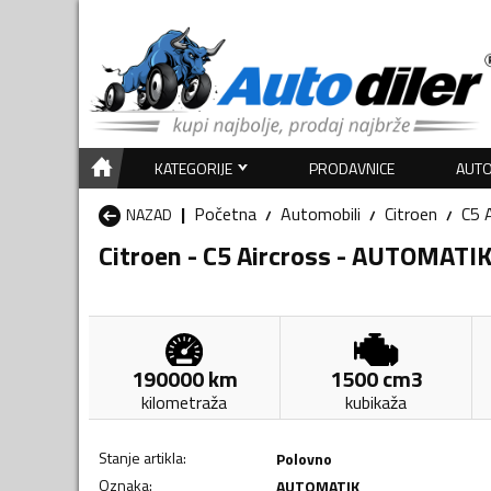
KATEGORIJE
PRODAVNICE
AUTO
Početna
Automobili
Citroen
C5 
NAZAD
Citroen - C5 Aircross - AUTOMATI
190000
km
1500
cm3
kilometraža
kubikaža
Stanje artikla
:
Polovno
Oznaka
:
AUTOMATIK