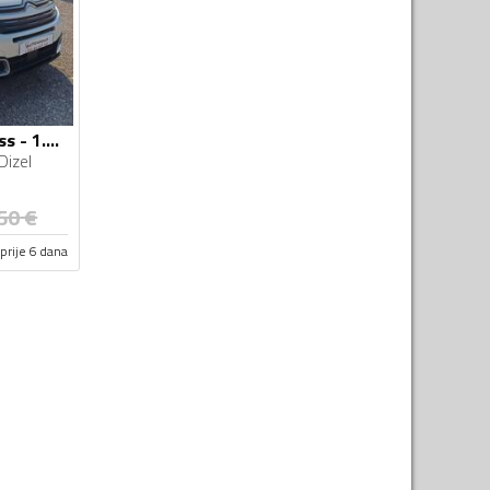
Citroen - C5 Aircross - 1.5hdi
Dizel
50
€
prije 6 dana