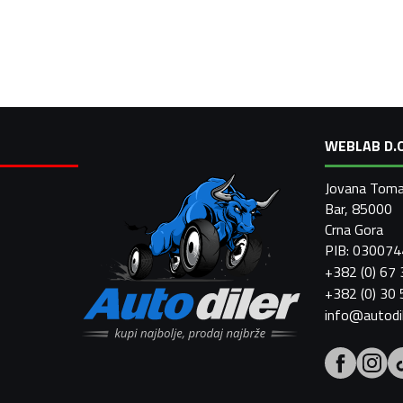
WEBLAB D.O
Jovana Toma
Bar, 85000
Crna Gora
PIB: 03007
+382 (0) 67
+382 (0) 30
info@autodi