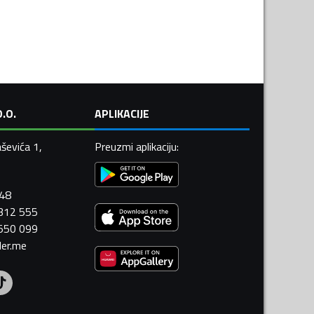
.O.
APLIKACIJE
ševića 1,
Preuzmi aplikaciju
:
448
 312 555
 550 099
ler.me