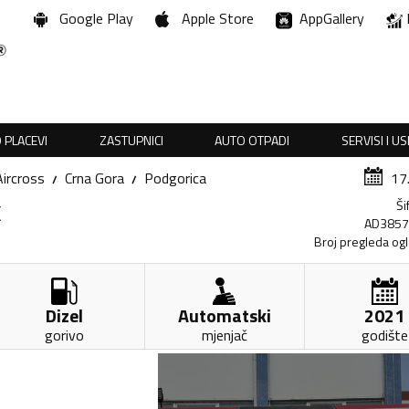
Google Play
Apple Store
AppGallery
 PLACEVI
ZASTUPNICI
AUTO OTPADI
SERVISI I U
Aircross
Crna Gora
Podgorica
17
Ši
K
AD385
Broj pregleda og
Dizel
Automatski
2021
gorivo
mjenjač
godište