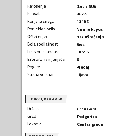
Karoserija
:
Džip / SUV
Kilovata
:
96
kW
Konjska snaga
:
131
KS
Porijeklo vozila
:
Na ime kupca
Oštećenje
:
Bez oštećenja
Boja spoljašnosti
:
Siva
Emisioni standard
:
Euro 6
Broj brzina mjenjača
:
6
Pogon
:
Prednji
Strana volana
:
Lijeva
LOKACIJA OGLASA
Država
Crna Gora
Grad
Podgorica
Lokacija
Centar grada