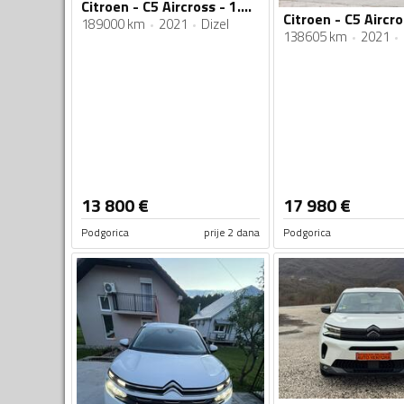
Citroen - C5 Aircross - 1.5hdi, automatik
189000 km
2021
Dizel
138605 km
2021
13 800
€
17 980
€
Podgorica
prije 2 dana
Podgorica