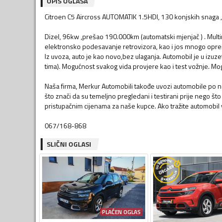
OPIS OGLASA
Citroen C5 Aircross AUTOMATIK 1.5HDI, 130 konjskih snaga 
Dizel, 96kw ,prešao 190.000km (automatski mjenjač ) . Multi
elektronsko podesavanje retrovizora, kao i jos mnogo opr
Iz uvoza, auto je kao novo,bez ulaganja. Automobil je u izuz
tima). Mogućnost svakog vida provjere kao i test vožnje. Mog
Naša firma, Merkur Automobili takođe uvozi automobile po na
što znači da su temeljno pregledani i testirani prije nego št
pristupačnim cijenama za naše kupce. Ako tražite automobil 
067/168-868
SLIČNI OGLASI
PLAĆEN OGLAS