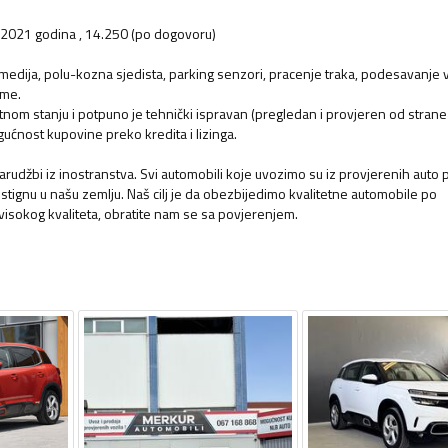
,2021 godina , 14.250 (po dogovoru)
medija, polu-kozna sjedista, parking senzori, pracenje traka, podesavanje v
eme.
etnom stanju i potpuno je tehnički ispravan (pregledan i provjeren od stran
ućnost kupovine preko kredita i lizinga.
rudžbi iz inostranstva. Svi automobili koje uvozimo su iz provjerenih auto 
o stignu u našu zemlju. Naš cilj je da obezbijedimo kvalitetne automobile po
visokog kvaliteta, obratite nam se sa povjerenjem.