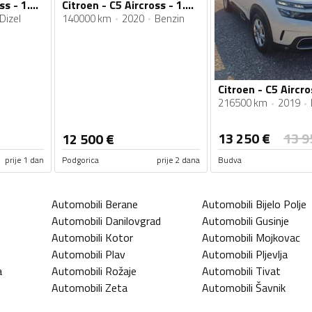
Citroen - C5 Aircross - 1.5 HDI
Citroen - C5 Aircross - 1.2 SHINE
Dizel
140000 km
2020
Benzin
216500 km
2019
13 250
€
13 9
12 500
€
prije 1 dan
Podgorica
prije 2 dana
Budva
Automobili
Berane
Automobili
Bijelo Polje
Automobili
Danilovgrad
Automobili
Gusinje
Automobili
Kotor
Automobili
Mojkovac
Automobili
Plav
Automobili
Pljevlja
a
Automobili
Rožaje
Automobili
Tivat
Automobili
Zeta
Automobili
Šavnik