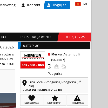
ME
Marketing
Kontakt
Uloguj se
SLUGE
REGISTRACIJA VOZILA
DODAJ OGLAS
AUTO PLAC
.07.2026
fra oglasa
:
Merkur Automobili
704695ME
(
SU5687
)
lasa
:
2368
Podgorica
Crna Gora
-
Podgorica
,
Podgorica (uži
dio)
ULICA VOJISLAVLJEVICA BB
Sačuvaj oglas
Sačuvaj profil
Prijavi oglas