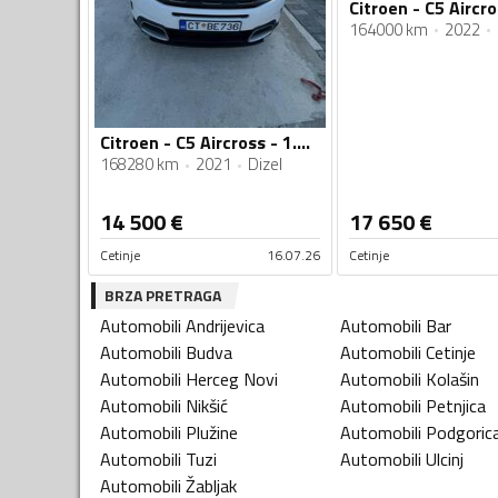
164000 km
2022
Citroen - C5 Aircross - 1.5dci
168280 km
2021
Dizel
14 500
€
17 650
€
Cetinje
16.07.26
Cetinje
BRZA PRETRAGA
Automobili
Andrijevica
Automobili
Bar
Automobili
Budva
Automobili
Cetinje
Automobili
Herceg Novi
Automobili
Kolašin
Automobili
Nikšić
Automobili
Petnjica
Automobili
Plužine
Automobili
Podgoric
Automobili
Tuzi
Automobili
Ulcinj
Automobili
Žabljak