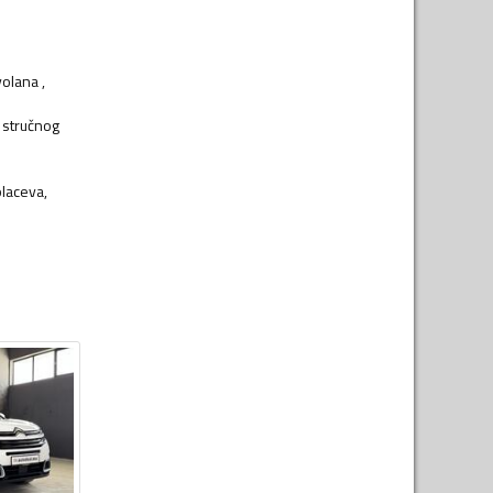
olana ,
e stručnog
placeva,