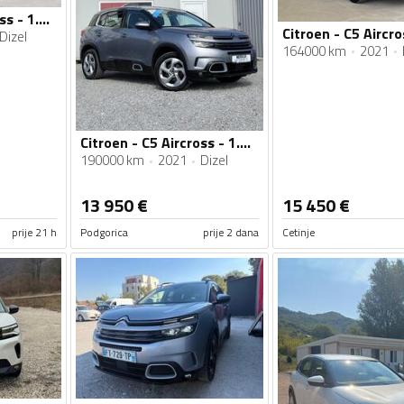
Citroen - C5 Aircross - 1.5 HDI
Dizel
164000 km
2021
Citroen - C5 Aircross - 1.5 HDI
190000 km
2021
Dizel
13 950
€
15 450
€
prije 21 h
Podgorica
prije 2 dana
Cetinje