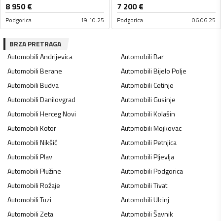
8 950
€
7 200
€
Podgorica
19.10.25
Podgorica
06.06.25
BRZA PRETRAGA
Automobili
Andrijevica
Automobili
Bar
Automobili
Berane
Automobili
Bijelo Polje
Automobili
Budva
Automobili
Cetinje
Automobili
Danilovgrad
Automobili
Gusinje
Automobili
Herceg Novi
Automobili
Kolašin
Automobili
Kotor
Automobili
Mojkovac
Automobili
Nikšić
Automobili
Petnjica
Automobili
Plav
Automobili
Pljevlja
Automobili
Plužine
Automobili
Podgorica
Automobili
Rožaje
Automobili
Tivat
Automobili
Tuzi
Automobili
Ulcinj
Automobili
Zeta
Automobili
Šavnik