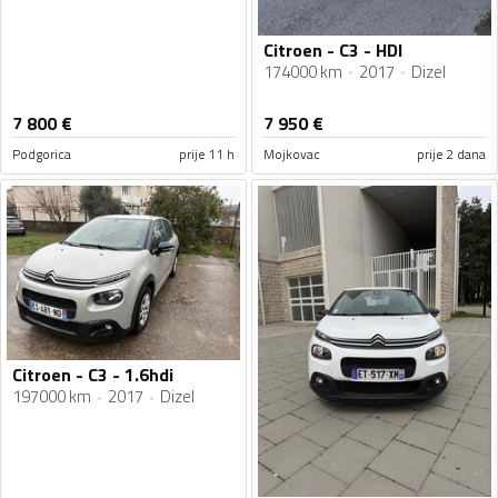
Citroen - C3 - HDI
174000 km
2017
Dizel
7 800
€
7 950
€
Podgorica
prije 11 h
Mojkovac
prije 2 dana
Citroen - C3 - 1.6hdi
197000 km
2017
Dizel