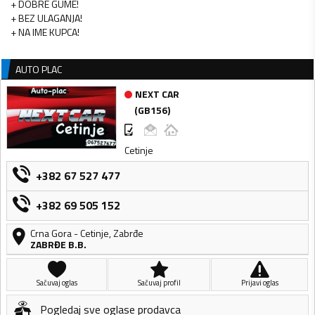
+ DOBRE GUME!
+ BEZ ULAGANJA!
+ NA IME KUPCA!
AUTO PLAC
NEXT CAR
(
GB156
)
Cetinje
+382 67 527 477
+382 69 505 152
Crna Gora
-
Cetinje
,
Zabrđe
ZABRĐE B.B.
Sačuvaj oglas
Sačuvaj profil
Prijavi oglas
Pogledaj sve oglase prodavca