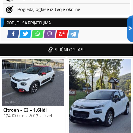
Pogledaj oglase iz tvoje okoline
PODIJELI SA PRIJATELJIMA
SLIČNI OGLASI
Citroen - C3 - 1.6Hdi
174000 km
2017
Dizel