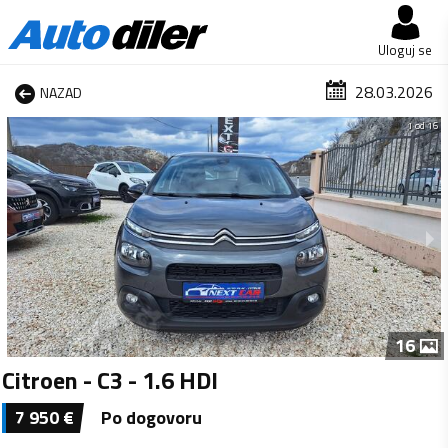
Uloguj se
28.03.2026
NAZAD
1 od 16
16
Citroen - C3 - 1.6 HDI
7 950
€
Po dogovoru