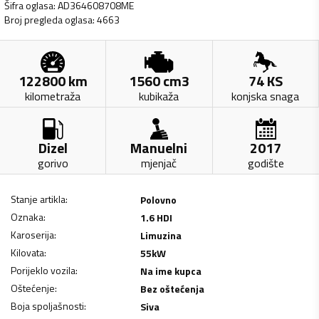
Šifra oglasa
:
AD364608708ME
Broj pregleda oglasa
:
4663
122800
km
1560
cm3
74
KS
kilometraža
kubikaža
konjska snaga
Dizel
Manuelni
2017
gorivo
mjenjač
godište
Stanje artikla
:
Polovno
Oznaka
:
1.6 HDI
Karoserija
:
Limuzina
Kilovata
:
55
kW
Porijeklo vozila
:
Na ime kupca
Oštećenje
:
Bez oštećenja
Boja spoljašnosti
:
Siva