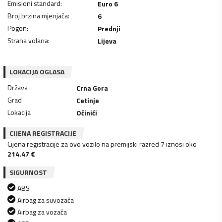
Emisioni standard
:
Euro 6
Broj brzina mjenjača
:
6
Pogon
:
Prednji
Strana volana
:
Lijeva
LOKACIJA OGLASA
Država
Crna Gora
Grad
Cetinje
Lokacija
Očinići
CIJENA REGISTRACIJE
Cijena registracije za ovo vozilo na premijski razred 7 iznosi oko
214.47
€
SIGURNOST
ABS
Airbag za suvozača
Airbag za vozača