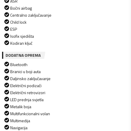
ASR
Bočni airbag
Centralno zaključavanje
Child lock
ESP
Isofix sjedišta
Kodiran ključ
DODATNA OPREMA
Bluetooth
Branici u boji auta
Daljinsko zaključavanje
Električni podizači
Električni retrovizori
LED prednja svjetla
Metalik boja
Multifunkcionalni volan
Multimedija
Navigacija