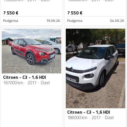
7 550
€
7 550
€
Podgorica
19.06.26
Podgorica
04.06.26
Citroen - C3 - 1.6 HDI
167000 km
2017
Dizel
Citroen - C3 - 1,6 HDI
188000 km
2017
Dizel