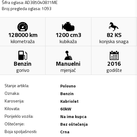
Šifra oglasa
:
AD385040871ME
Broj pregleda oglasa
:
1093
128000
km
1200
cm3
82
KS
kilometraža
kubikaža
konjska snaga
Benzin
Manuelni
2016
gorivo
mjenjač
godište
Stanje artikla
:
Polovno
Oznaka
:
Benzin
Karoserija
:
Kabriolet
Kilovata
:
60
kW
Porijeklo vozila
:
Na ime kupca
Oštećenje
:
Bez oštećenja
Boja spoljašnosti
:
Crna