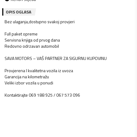
OPIS OGLASA
Bez ulaganja,dostupno svakoj provjeri
Full paket opreme
Servisna knjiga od prvog dana
Redovno odrzavan automobil
SAVA MOTORS – VAŠ PARTNER ZA SIGURNU KUPOVINU
Provjerena I kvalitetna vozila iz uvoza
Garancija na kilometražu
Veliki izbor vozila u ponudi
Kontaktirajte 069 188 925 / 067 573 096