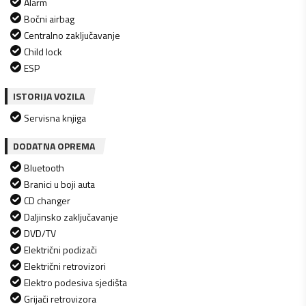
Alarm
Bočni airbag
Centralno zaključavanje
Child lock
ESP
ISTORIJA VOZILA
Servisna knjiga
DODATNA OPREMA
Bluetooth
Branici u boji auta
CD changer
Daljinsko zaključavanje
DVD/TV
Električni podizači
Električni retrovizori
Elektro podesiva sjedišta
Grijači retrovizora