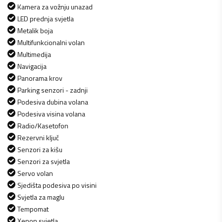
Kamera za vožnju unazad
LED prednja svjetla
Metalik boja
Multifunkcionalni volan
Multimedija
Navigacija
Panorama krov
Parking senzori - zadnji
Podesiva dubina volana
Podesiva visina volana
Radio/Kasetofon
Rezervni ključ
Senzori za kišu
Senzori za svjetla
Servo volan
Sjedišta podesiva po visini
Svjetla za maglu
Tempomat
Xenon svjetla