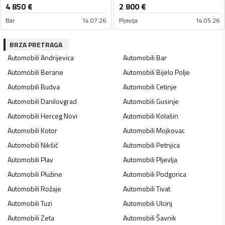
4 850
€
2 800
€
Bar
14.07.26
Pljevlja
14.05.26
BRZA PRETRAGA
Automobili
Andrijevica
Automobili
Bar
Automobili
Berane
Automobili
Bijelo Polje
Automobili
Budva
Automobili
Cetinje
Automobili
Danilovgrad
Automobili
Gusinje
Automobili
Herceg Novi
Automobili
Kolašin
Automobili
Kotor
Automobili
Mojkovac
Automobili
Nikšić
Automobili
Petnjica
Automobili
Plav
Automobili
Pljevlja
Automobili
Plužine
Automobili
Podgorica
Automobili
Rožaje
Automobili
Tivat
Automobili
Tuzi
Automobili
Ulcinj
Automobili
Zeta
Automobili
Šavnik