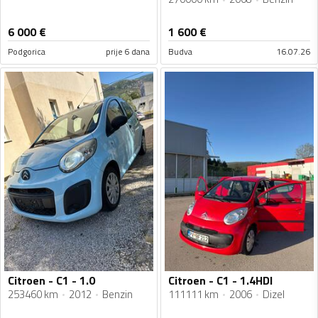
6 000
€
1 600
€
Podgorica
prije 6 dana
Budva
16.07.26
Citroen - C1 - 1.0
Citroen - C1 - 1.4HDI
253460 km
2012
Benzin
111111 km
2006
Dizel