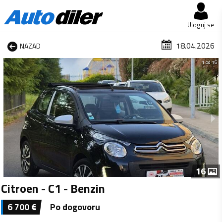
Uloguj se
18.04.2026
NAZAD
1 od 16
16
Citroen - C1 - Benzin
6 700
€
Po dogovoru