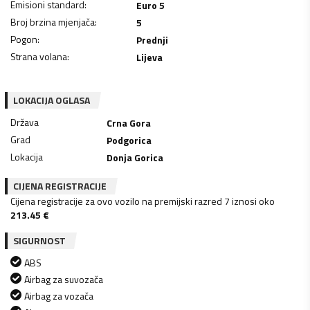
Emisioni standard
:
Euro 5
Broj brzina mjenjača
:
5
Pogon
:
Prednji
Strana volana
:
Lijeva
LOKACIJA OGLASA
Država
Crna Gora
Grad
Podgorica
Lokacija
Donja Gorica
CIJENA REGISTRACIJE
Cijena registracije za ovo vozilo na premijski razred 7 iznosi oko
213.45
€
SIGURNOST
ABS
Airbag za suvozača
Airbag za vozača