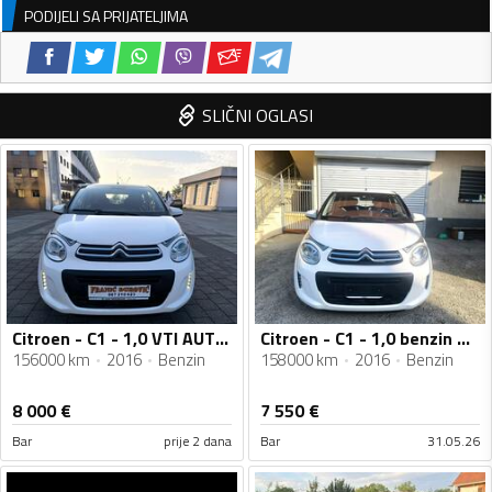
PODIJELI SA PRIJATELJIMA
SLIČNI OGLASI
Citroen - C1 - 1,0 VTI AUTOMATIC
Citroen - C1 - 1,0 benzin Automatik
156000 km
2016
Benzin
158000 km
2016
Benzin
8 000
€
7 550
€
Bar
prije 2 dana
Bar
31.05.26