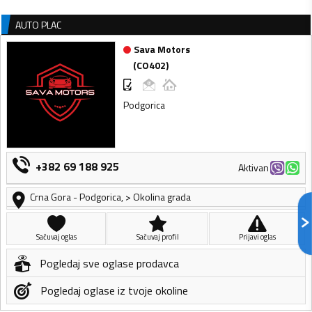
AUTO PLAC
Sava Motors
(
CO402
)
Podgorica
+382 69 188 925
Aktivan
Crna Gora
-
Podgorica
,
> Okolina grada
Sačuvaj oglas
Sačuvaj profil
Prijavi oglas
Pogledaj sve oglase prodavca
Pogledaj oglase iz tvoje okoline